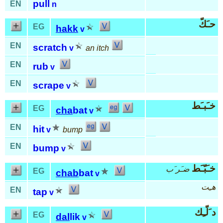
pull
EN
n
حـَكّ
EG
hakk
v
EN
scratch
v
an itch
EN
rub
v
EN
scrape
v
خـَبـَط
EG
cha
bat
v
EN
hit
v
bump
EN
bump
v
خـَبّـَط
ضـَر َب
EG
chab
bat
v
هـِت
EN
tap
v
د َلّـِك
EG
dal
lik
v