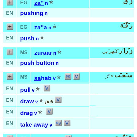
ز َقّ
za''
EG
n
pushing
EN
n
ز َقّـَة
za'
'a
EG
n
EN
push
n
ز ُرا َر
كـَهر َبي
zu
raar
MS
n
push button
EN
n
سـَحـَب
جـَرّ
MS
sa
hab
v
EN
pull
v
EN
draw
v
pull
EN
drag
v
EN
take away
v