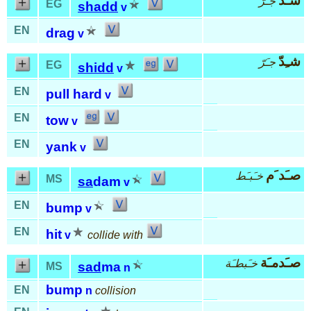
شـَدّ
جـَرّ
EG
shadd
v
EN
drag
v
شـِدّ
جـَرّ
EG
shidd
v
EN
pull hard
v
EN
tow
v
EN
yank
v
صـَد َم
خـَبـَط
MS
sa
dam
v
EN
bump
v
EN
hit
v
collide with
صـَدمـَة
خـَبطـَة
sad
ma
MS
n
bump
EN
n
collision