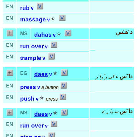
EN
rub
v
EN
massage
v
د َهـَس
MS
da
has
v
EN
run over
v
EN
trample
v
EG
daes
v
دا َس
عـَلى ز ُرا َر
EN
press
v
a button
EN
push
v
press
دا َس
سـَيا َر َة
MS
daes
v
EN
run over
v
EN