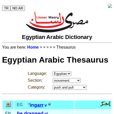
TR
NO AR
Egyptian Arabic Dictionary
You are here:
Home
>
>
>
>
> Thesaurus
Egyptian Arabic Thesaurus
Language:
Section:
Category:
إنجـَرّ
'in
garr
EG
v
be
dragged
EN
vi