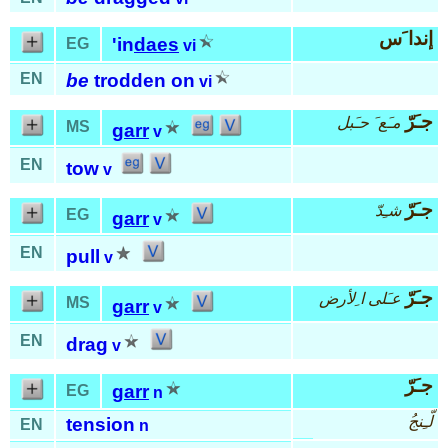
إندا َس
'in
daes
EG
vi
EN
be
trodden on
vi
جـَرّ
مـَع َ حـَبل
MS
garr
v
EN
tow
v
جـَرّ
شـِدّ
EG
garr
v
EN
pull
v
جـَرّ
عـَلى ا ِلأرض
MS
garr
v
EN
drag
v
جـَرّ
garr
EG
n
ُلّـِنج
tension
EN
n