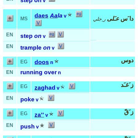
step on
v
daes
Aa
la
v
دا َس
عـَلى
MS
ر ِجلي
EN
step
on
v
EN
trample
on
v
دوس
doos
EG
n
running over
EN
n
ز َغـَد
EG
za
ghad
v
EN
poke
v
ز َقّ
EG
za''
v
EN
push
v