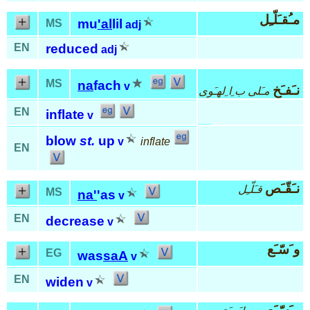
مـُقـَلّـِل
mu
'al
lil
MS
adj
EN
reduced
adj
MS
na
fach
v
نـَفـَخ
مـَلى ب ِا ِلهـَوى
EN
inflate
v
blow
st.
up
v
inflate
EN
نـَقّـَص
قـَلّـِل
MS
na'
'as
v
EN
decrease
v
و َسّـَع
EG
was
saA
v
EN
widen
v