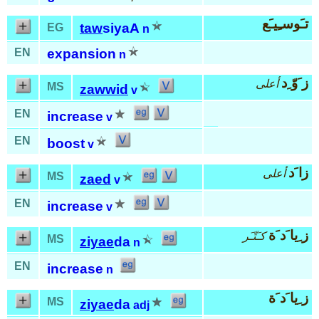
تـَوسـِيـَع
taw
siyaA
EG
n
EN
expansion
n
ز َوّ ِد
أعلى
MS
zawwid
v
EN
increase
v
EN
boost
v
زا َد
أعلى
MS
zaed
v
EN
increase
v
ز ِيا َد َة
كـَتّـَر
MS
ziyae
da
n
EN
increase
n
ز ِيا َد َة
MS
ziyae
da
adj