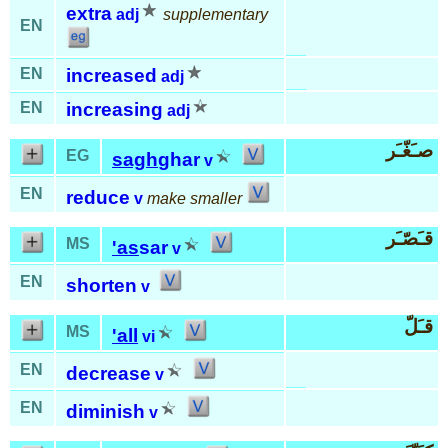
extra
adj
supplementary
EN
EN
increased
adj
EN
increasing
adj
صـَغّـَر
EG
sagh
ghar
v
EN
reduce
v
make smaller
قـَصّـَر
MS
'as
sar
v
EN
shorten
v
قـَلّ
MS
'all
vi
EN
decrease
v
EN
diminish
v