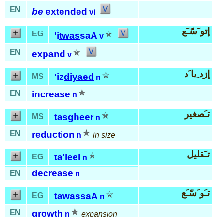
EN
be
extended
vi
إتو َسّـَع
EG
'i
twas
saA
v
EN
expand
v
إزد ِيا َد
'iz
diyaed
MS
n
EN
increase
n
تـَصغير
tas
gheer
MS
n
EN
reduction
n
in size
تـَقليل
ta'
leel
EG
n
decrease
EN
n
تـَو َسّـَع
tawas
saA
EG
n
EN
growth
n
expansion