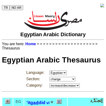
TR
NO AR
Egyptian Arabic Dictionary
You are here:
Home
>
>
>
>
>
>
>
>
>
>
>
>
>
>
>
>
>
>
>
>
Thesaurus
Egyptian Arabic Thesaurus
Language:
Section:
Category:
إتجـَدّ ِد
EG
'it
gad
did
vi