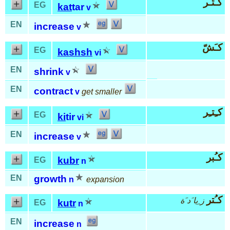
كـَتّـَر
EG
kat
tar
v
EN
increase
v
كـَشّ
EG
kashsh
vi
EN
shrink
v
EN
contract
v
get smaller
كـِتـِر
EG
ki
tir
vi
EN
increase
v
كـُبر
kubr
EG
n
EN
growth
n
expansion
كـُتر
ز ِيا َد َة
kutr
EG
n
EN
increase
n