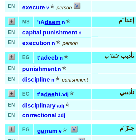
EN
execute
v
person
إعدا َم
'iA
daem
MS
n
capital punishment
EN
n
EN
execution
n
person
تأديب
عـَقا َب
t'a
deeb
EG
n
EN
punishment
n
EN
discipline
n
punishment
تأديبي
t'a
dee
bi
EG
adj
EN
disciplinary
adj
correctional
EN
adj
جـَرّ َم
EG
gar
ram
v