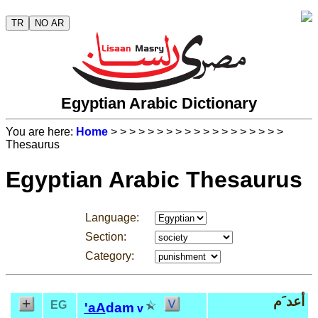
TR
NO AR
Egyptian Arabic Dictionary
You are here:
Home
>
>
>
>
>
>
>
>
>
>
>
>
>
>
>
>
>
>
>
Thesaurus
Egyptian Arabic Thesaurus
Language:
Section:
Category:
أعد َم
EG
'aA
dam
v