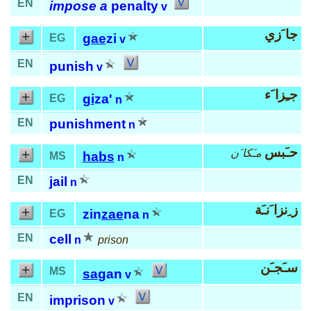
EN
impose a
penalty
v
جا َزي
gae
zi
EG
v
EN
punish
v
جـِزا َء
gi
za'
EG
n
EN
punishment
n
حـَبس
مـَكا َن
habs
MS
n
EN
jail
n
ز ِنزا َنـَة
zin
zae
na
EG
n
EN
cell
n
prison
سـَجـَن
MS
sa
gan
v
EN
imprison
v