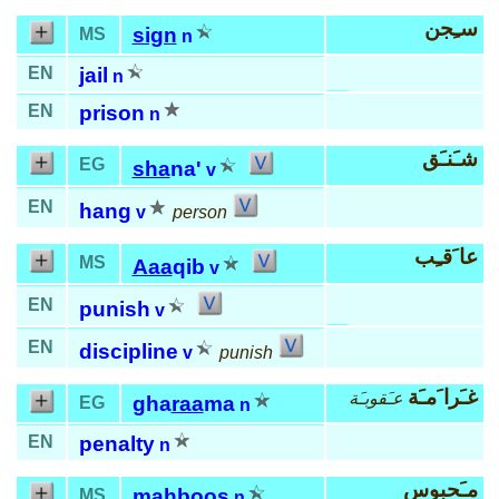
سـِجن
sign
MS
n
EN
jail
n
EN
prison
n
شـَنـَق
EG
sha
na'
v
EN
hang
v
person
عا َقـِب
MS
Aaa
qib
v
EN
punish
v
EN
discipline
v
punish
غـَرا َمـَة
عـَقوبـَة
gha
raa
ma
EG
n
EN
penalty
n
مـَحبوس
mah
boos
MS
n