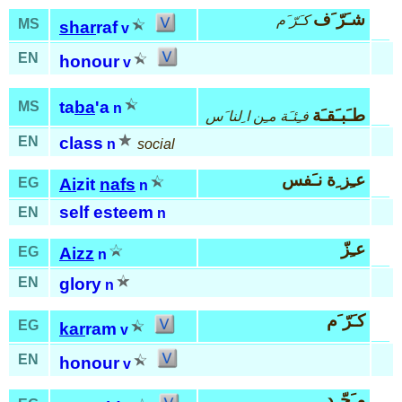
شـَرّ َف
كـَرّ َم
MS
shar
raf
v
EN
honour
v
ta
ba
'a
MS
n
طـَبـَقـَة
فـِئـَة مـِن ا ِلنا َس
EN
class
n
social
عـِز ِة نـَفس
EG
Ai
zit
nafs
n
self esteem
EN
n
عـِزّ
EG
Aizz
n
EN
glory
n
كـَرّ َم
EG
kar
ram
v
EN
honour
v
مـَجّـِد