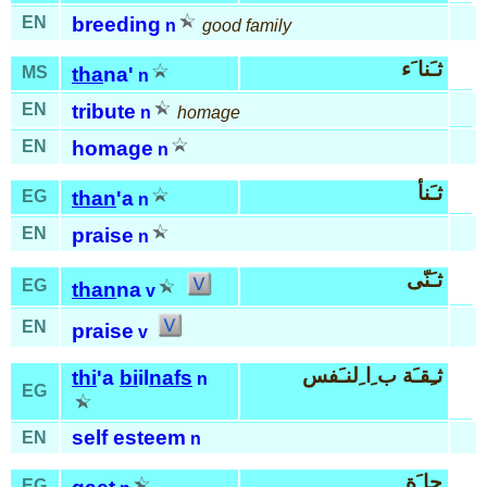
EN
breeding
n
good family
ثـَنا َء
MS
tha
na'
n
EN
tribute
n
homage
EN
homage
n
ثـَنأ
EG
than
'a
n
EN
praise
n
ثـَنّى
EG
than
na
v
EN
praise
v
ثـِقـَة ب ِا ِلنـَفس
thi
'a
bi
il
nafs
n
EG
self esteem
EN
n
جا َة
EG