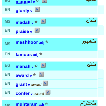
EG
mag
gid
v
EN
glorify
v
مـَد َح
MS
ma
dah
v
EN
praise
v
مـَشهور
mash
hoor
adj
MS
EN
famous
adj
مـَنـَح
EG
ma
nah
v
EN
award
v
EN
grant
v
award
EN
confer
v
award
مـُحتـَر َم
muh
ta
ram
adj
MS