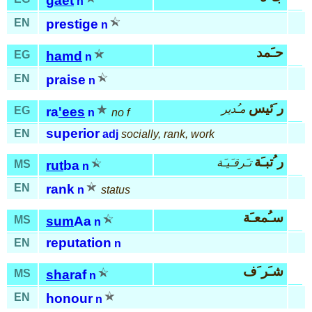
gaet
n
EN
prestige
n
حـَمد
EG
hamd
n
EN
praise
n
ر َئيس
مـُدير
EG
ra
'ees
n
no f
superior
EN
adj
socially, rank, work
ر ُتبـَة
تـَرقـَيـَة
MS
rut
ba
n
EN
rank
n
status
سـُمعـَة
MS
sum
Aa
n
reputation
EN
n
شـَر َف
MS
sha
raf
n
EN
honour
n