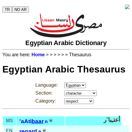
TR
NO AR
Egyptian Arabic Dictionary
You are here:
Home
>
>
>
>
>
> Thesaurus
Egyptian Arabic Thesaurus
Language:
Section:
Category:
أعتـِبا َر
MS
'aAti
baar
n
EN
regard
n