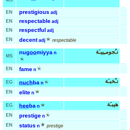
prestigious
EN
adj
respectable
EN
adj
respectful
EN
adj
EN
decent
adj
respectable
نـُجومـِييـَة
nu
goo
miyya
n
MS
EN
fame
n
نـُخبـَة
EG
nuch
ba
n
EN
elite
n
هيبـَة
EG
hee
ba
n
EN
prestige
n
EN
status
n
prestige