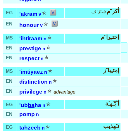
أكر َم
شـَرّ َف
EG
'ak
ram
v
EN
honour
v
إحتـِرا َم
MS
'ihti
raam
n
EN
prestige
n
EN
respect
n
إمتـِيا َز
MS
'im
tiyaez
n
EN
distinction
n
EN
privilege
n
advantage
أ ُبّـَهـَة
EG
'ub
ba
ha
n
pomp
EN
n
تـَهذيب
EG
tah
zeeb
n