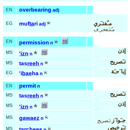
overbearing
EN
adj
مـُفتـَري
muf
ta
ri
EG
adj
مـُتـَعجر ِف
EN
permission
n
إذن
MS
'izn
n
تـَصريح
MS
tas
reeh
n
إبا َحـَة
EG
'i
bae
ha
n
permit
EN
n
تـَصريح
MS
tas
reeh
n
إذن
MS
'izn
n
MS
gawaez
n
جـَوا َز
تـَصريح
تـَرخيص
MS
tar
chees
n