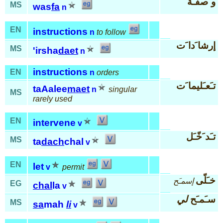
و َصفـَة
MS
was
fa
n
EN
instructions
n
to follow
إرشا َدا َت
MS
'irsha
daet
n
instructions
EN
n
orders
تـَعـَليما َت
taAalee
maet
n
singular
MS
rarely used
EN
intervene
v
تـَد َخّـَل
MS
ta
dach
chal
v
EN
let
v
permit
خـَلّى
إسمـَح
EG
chal
la
v
سـَمـَح
لي
MS
sa
mah
li
v