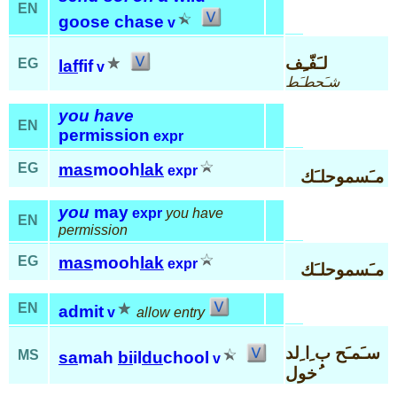
EN
goose chase
v
لـَفّـِف
EG
laf
fif
v
شـَحطـَط
you have
EN
permission
expr
EG
mas
mooh
lak
expr
مـَسموحلـَك
you
may
expr
you have
EN
permission
EG
mas
mooh
lak
expr
مـَسموحلـَك
EN
admit
v
allow entry
سـَمـَح ب ِا ِلد
MS
sa
mah
bi
il
du
chool
v
ُخول