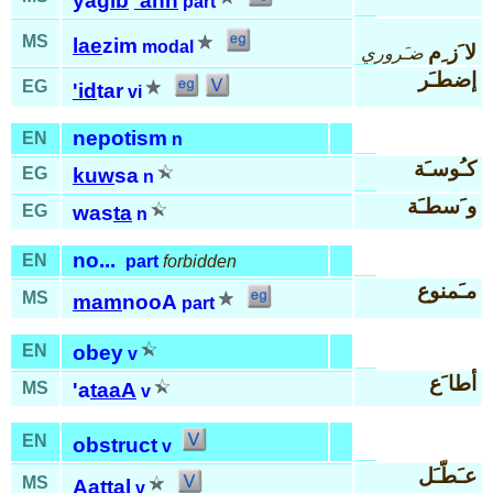
ya
gib
'ann
part
MS
lae
zim
modal
لا َز ِم
ضـَروري
إضطـَر
EG
'id
tar
vi
nepotism
EN
n
كـُوسـَة
EG
kuw
sa
n
و َسطـَة
EG
was
ta
n
no...
EN
part
forbidden
مـَمنوع
MS
mam
nooA
part
EN
obey
v
أطا َع
MS
'a
taaA
v
EN
obstruct
v
عـَطّـَل
MS
Aat
tal
v