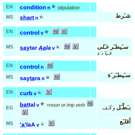
EN
condition
n
stipulation
شـَرط
MS
shart
n
EN
control
v
سـَيطـَر
عـَلى
MS
say
tar
Aa
la
v
قـَيا َد َة
EN
control
n
سـَيطـَر َة
MS
say
ta
ra
n
EN
curb
v
bat
tal
v
+noun or imp verb
بـَطّـَل
و َقّـَف
EG
أقلـَع
MS
'a'
laA
v