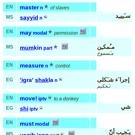
EN
master
n
of slaves
سـَييـِد
MS
sayyid
n
EN
may
modal
permission
مـُمكـِن
MS
mum
kin
part
مـَسموح
EN
measure
n
control
إجرا َء شـَكلى
'ig
ra'
shak
la
EG
n
تـَحكيم
EN
move!
iptv
to a donkey
شي
EG
shi
iptv
EN
must
modal
يـَجـِب أنّ
MS