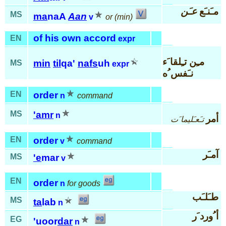
مـَنـَع
عـَن
MS
ma
naA
Aan
v
or (min)
of his own accord
EN
expr
مـِن تـِلقا َء
min
til
qa'
nafs
uh
MS
expr
نـَفس ُه
EN
order
n
command
MS
'amr
n
أمر
تـَعـَليما َت
EN
order
v
command
آمـَر
MS
'e
mar
v
EN
order
n
for goods
طـَلـَب
MS
ta
lab
n
أ ُورد َر
EG
'uoor
dar
n