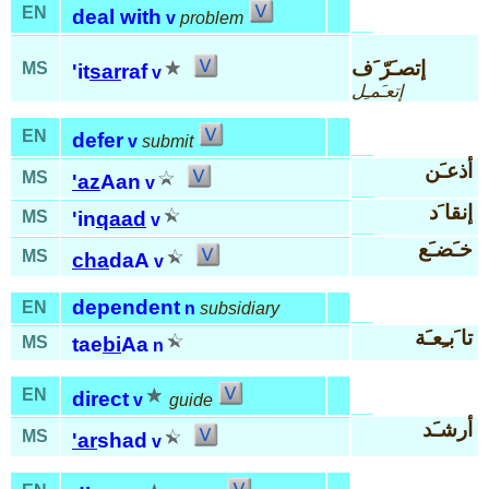
EN
deal with
v
problem
إتصـَرّ َف
MS
'it
sar
raf
v
إتعـَمـِل
EN
defer
v
submit
أذعـَن
MS
'az
Aan
v
إنقا َد
MS
'in
qaad
v
خـَضـَع
MS
cha
daA
v
dependent
EN
n
subsidiary
تا َبـِعـَة
MS
tae
bi
Aa
n
EN
direct
v
guide
أرشـَد
MS
'ar
shad
v