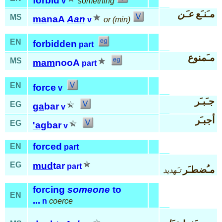
forbid
v
something
مـَنـَع
عـَن
MS
ma
naA
Aan
v
or (min)
EN
forbidden
part
مـَمنوع
MS
mam
nooA
part
EN
force
v
جـَبـَر
EG
ga
bar
v
أجبـَر
EG
'ag
bar
v
forced
EN
part
EG
mud
tar
part
مـُضطـَر
تـَهديد
forcing
someone
to
EN
...
n
coerce