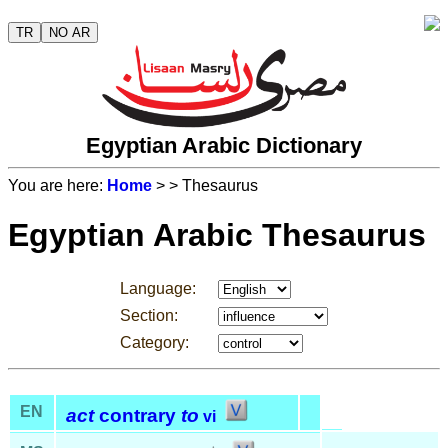
TR
NO AR
Egyptian Arabic Dictionary
You are here:
Home
>
> Thesaurus
Egyptian Arabic Thesaurus
Language:
Section:
Category:
EN
act
contrary
to
vi