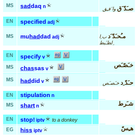
MS
sad
daq
n
صـَدّ َق
وا َفـِق
EN
specified
adj
مـُحـَدّ َد
mu
had
dad
MS
ب ِا
adj
ِلظـَبط
EN
specify
v
خـَصّـَص
MS
chas
sas
v
MS
had
did
v
حـَدّ ِد
خـَصـَص
stipulation
EN
n
شـَرط
MS
shart
n
EN
stop!
iptv
to a donkey
هـِسّ
EG
hiss
iptv