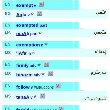
EN
exempt
v
عـَفى
EG
Aa
fa
v
exempted
EN
part
مـَعفي
MS
maA
fi
part
EN
exemption
n
إعفا َء
MS
'iA
fa'
n
EN
firmly
adv
ب ِحـَزم
MS
bi
hazm
adv
EN
follow
v
instructions
MS
ta
baA
v
تـَبـَع
تـَعليما َت
EN