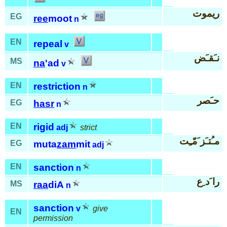
ريموت
EG
ree
moot
n
EN
repeal
v
نـَقـَض
MS
na
'ad
v
EN
restriction
n
حـَصر
EG
hasr
n
EN
rigid
adj
strict
مـُتـَز َمّـِت
EG
muta
zam
mit
adj
EN
sanction
n
را َد ِع
MS
raa
diA
n
sanction
v
give
EN
permission