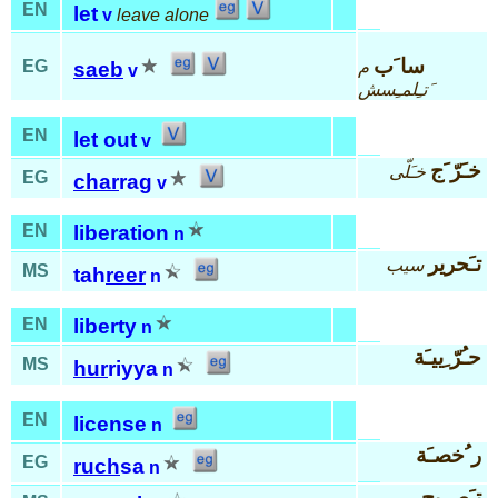
EN
let
v
leave alone
سا َب
EG
م
saeb
v
َتـِلمـِسش
EN
let out
v
خـَرّ َج
خـَلّى
EG
char
rag
v
EN
liberation
n
تـَحرير
سيب
MS
tah
reer
n
EN
liberty
n
حـُرّ ِييـَة
MS
hur
riyya
n
EN
license
n
ر ُخصـَة
EG
ruch
sa
n
تـَصريح