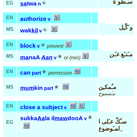
سـَطو َة
EG
sa
twa
n
EN
authorize
v
و َكّـِل
MS
wak
kil
v
EN
block
v
prevent
مـَنـَع
عـَن
MS
ma
naA
Aan
v
or (min)
EN
can
part
permission
مـُمكـِن
MS
mum
kin
part
مـَسموح
EN
close a subject
v
sukka
Aa
la il
maw
dooA
v
سـُكّ عـَلى ا
EG
ِلمـَوضوع