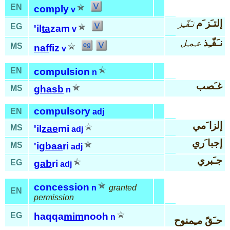
EN
comply
v
إلتـَز َم
نـَفّـِز
EG
'il
ta
zam
v
نـَفّـِذ
عـِمـِل
MS
naf
fiz
v
EN
compulsion
n
غـَصب
MS
ghasb
n
compulsory
EN
adj
إلزا َمي
MS
'il
zae
mi
adj
إجبا َري
MS
'ig
baa
ri
adj
جـَبري
EG
gab
ri
adj
concession
n
granted
EN
permission
EG
haqqa
mim
nooh
n
حـَقّ مـِمنوح