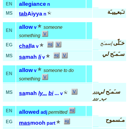
allegiance
EN
n
تـَبعـِييـَة
MS
tab
Aiyya
n
allow
v
someone
EN
something
خـَلّى
إسمـَح
EG
chal
la
v
سـَمـَح
لي
MS
sa
mah
li
v
allow
v
someone to do
EN
something
سـَمـَح
لي٫٫٫
MS
sa
mah
ly...
bi
...
v
ب ِ ٫٫٫
EN
allowed
adj
permitted
مـَسموح
EG
mas
mooh
part