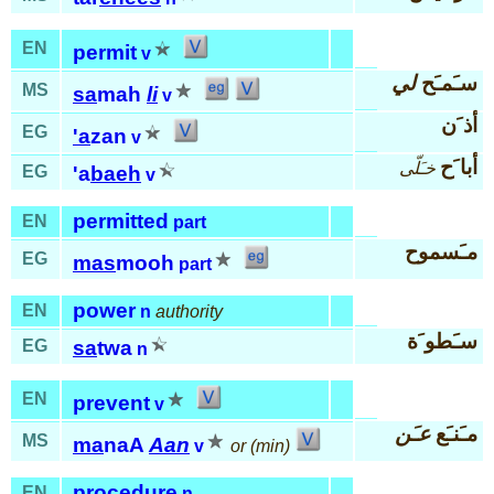
EN
permit
v
سـَمـَح
لي
MS
sa
mah
li
v
أذ َن
EG
'a
zan
v
أبا َح
خـَلّى
EG
'a
baeh
v
permitted
EN
part
مـَسموح
EG
mas
mooh
part
power
EN
n
authority
سـَطو َة
EG
sa
twa
n
EN
prevent
v
مـَنـَع
عـَن
MS
ma
naA
Aan
v
or (min)
procedure
EN
n