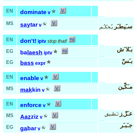
EN
dominate
v
MS
say
tar
v
سـَيطـَر
يـُحكـُم
EN
don't!
iptv
stop that!
بـَلا َش
EG
ba
laesh
iptv
بـَسّ
EG
bass
expr
EN
enable
v
مـَكّـِن
MS
mak
kin
v
EN
enforce
v
عـَزّ ِز
تـَطبيق
MS
Aaz
ziz
v
جـَبـَر
EG
ga
bar
v