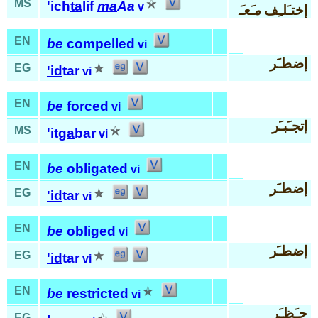
MS
'ich
ta
lif
ma
Aa
v
إختـَلـِف
مـَعـَ
EN
be
compelled
vi
إضطـَر
EG
'id
tar
vi
EN
be
forced
vi
إتجـَبـَر
MS
'it
ga
bar
vi
EN
be
obligated
vi
إضطـَر
EG
'id
tar
vi
EN
be
obliged
vi
إضطـَر
EG
'id
tar
vi
EN
be
restricted
vi
حـَظـَر
EG