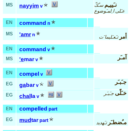
نـَييـِم
MS
سـُكّ
nayyim
v
عـَلى ا ِلمـَوضوع
EN
command
n
MS
'amr
n
أمر
تـَعـَليما َت
EN
command
v
آمـَر
MS
'e
mar
v
EN
compel
v
جـَبـَر
EG
ga
bar
v
خـَلّى
جـَبـَر
EG
chal
la
v
compelled
EN
part
EG
mud
tar
part
مـُضطـَر
تـَهديد