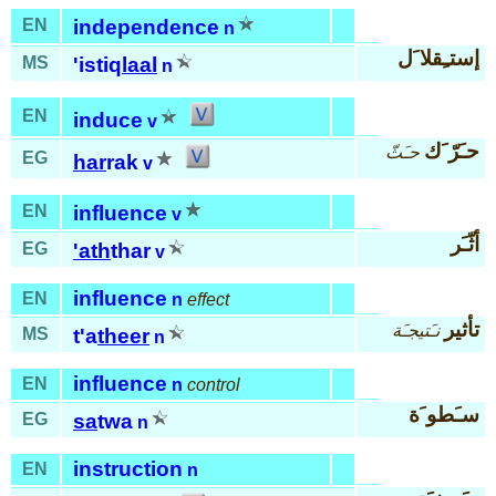
EN
independence
n
إستـِقلا َل
MS
'istiq
laal
n
EN
induce
v
حـَرّ َك
حـَثّ
EG
har
rak
v
EN
influence
v
أثّـَر
EG
'ath
thar
v
influence
EN
n
effect
تأثير
نـَتيجـَة
MS
t'a
theer
n
influence
EN
n
control
سـَطو َة
EG
sa
twa
n
instruction
EN
n