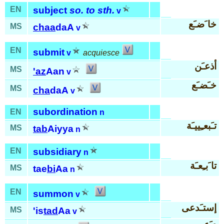
EN
subject
so. to sth.
v
خا َضـَع
MS
chaa
daA
v
EN
submit
v
acquiesce
أذعـَن
MS
'az
Aan
v
خـَضـَع
MS
cha
daA
v
subordination
EN
n
تـَبعـِييـَة
MS
tab
Aiyya
n
EN
subsidiary
n
تا َبـِعـَة
MS
tae
bi
Aa
n
EN
summon
v
إستـَدعى
MS
'is
tad
Aa
v