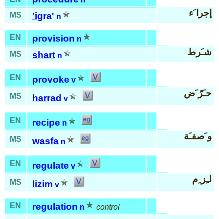
إجرا َء
MS
'ig
ra'
n
EN
provision
n
شـَرط
MS
shart
n
EN
provoke
v
حـَرّ َض
MS
har
rad
v
EN
recipe
n
و َصفـَة
MS
was
fa
n
EN
regulate
v
لـِز ِم
MS
li
zim
v
EN
regulation
n
control