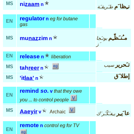
MS
ni
zaam
n
نـِظا َم
طـَريقـَة
regulator
n
eg for butane
EN
gas
مـُنـَظّـِم
mu
naz
zim
MS
بوتـَجا
n
َز
EN
release
n
liberation
تـَحرير
سيب
MS
tah
reer
n
إطلا َق
MS
'it
laa'
n
remind
so.
v
that they owe
EN
you ... to control people
MS
Aaeyir
v
Archaic
عا َيـِر
يـِفـَكّـَر َك
remote
n
control eg for TV
EN