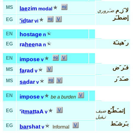
MS
lae
zim
modal
لا َز ِم
ضـَروري
إضطـَر
EG
'id
tar
vi
EN
hostage
n
ر َهينـَة
EG
ra
hee
na
n
EN
impose
v
فـَر َض
MS
fa
rad
v
صـَد َر
MS
sa
dar
v
EN
impose
v
be a burden
إتمـَطّـَع
EG
ضيف
'it
mat
taA
v
تـِقيل
بـَرشـَط
EG
bar
shat
v
Informal