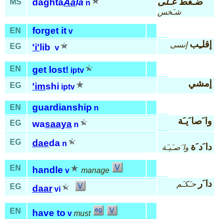
ضـَغط
عـَلى
daghta
Aa
la
MS
n
شـَخس
forget it
EN
v
إقلـِب
إنسى
EG
'i'
lib
v
EN
get lost!
iptv
إمشي
EG
'im
shi
iptv
guardianship
EN
n
وا َصا َيـَة
EG
wa
saaya
n
EG
dae
da
n
دا َد َة
وا َصـَيـَة
EN
handle
v
manage
دا َر
حـَكـَم
EG
daar
vi
EN
have to
v
must