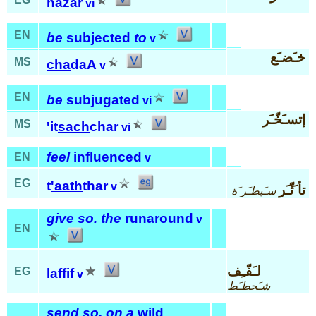
ha
zar
vi
EN
be
subjected
to
v
خـَضـَع
MS
cha
daA
v
EN
be
subjugated
vi
إتسـَخّـَر
MS
'it
sach
char
vi
feel
influenced
EN
v
EG
t
'aath
thar
v
تأ َثّـَر
سـَيطـَر َة
give so. the
runaround
v
EN
لـَفّـِف
EG
laf
fif
v
شـَحطـَط
send so. on a
wild