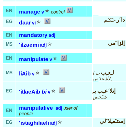
EN
manage
v
control
دا َر
حـَكـَم
EG
daar
vi
mandatory
EN
adj
إلزا َمي
MS
'il
zae
mi
adj
EN
manipulate
v
لـِعـِب
MS
ب ِا
li
Aib
v
ِلأشخا َص
إتلا َعـِب
بـِ
EG
'it
lae
Aib
bi
v
شـَخص
manipulative
adj
user of
EN
people
إستـَغـِلا َلي
EG
'istaghi
lae
li
adj