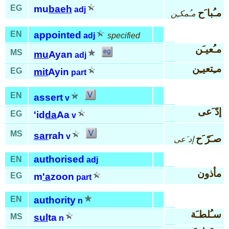
EG
mu
baeh
adj
مـُبا َح
مـُمكـِن
EN
appointed
adj
specified
مـُعيـَن
MS
mu
Ayan
adj
مـِتعيـِن
EG
mit
Ayin
part
EN
assert
v
إدّ َعى
EG
'id
da
Aa
v
MS
sar
rah
v
صـَرّ َح
إد َعى
authorised
EN
adj
مأذون
EG
m
'a
zoon
part
EN
authority
n
سـُلطـَة
MS
sul
ta
n