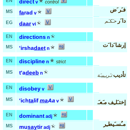
EN
direct
v
control
فـَر َض
MS
fa
rad
v
دا َر
حـَكـَم
EG
daar
vi
EN
directions
n
إرشا َدا َت
MS
'irsha
daet
n
EN
discipline
n
strict
MS
t'a
deeb
n
تأديب
تـَربـِييـَة
EN
disobey
v
MS
'ich
ta
lif
ma
Aa
v
إختـَلـِف
مـَعـَ
EN
dominant
adj
مـُسـَيطـِر
MS
mu
say
tir
adj