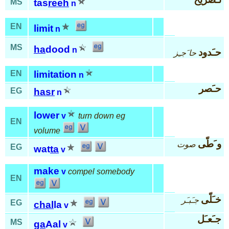
MS
tas
reeh
n
EN
limit
n
MS
ha
dood
n
حـَدود
حا َجـِز
EN
limitation
n
حـَصر
EG
hasr
n
lower
v
turn down eg
EN
volume
و َطّى
صوت
EG
wat
ta
v
make
v
compel somebody
EN
خـَلّى
جـَبـَر
EG
chal
la
v
جـَعـَل
MS
ga
Aal
v