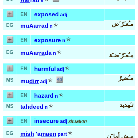
Aar
rad
v
exposed
EN
adj
مـُعـَرّ َض
EG
mu
Aar
rad
n
exposure
EN
n
EG
muAar
ra
da
n
مـُعـَرّ َضـَة
harmful
EN
adj
مـُضـِرّ
MS
mu
dirr
adj
hazard
EN
n
تـَهديد
MS
tah
deed
n
insecure
EN
adj
situation
EG
mish
'a
maen
part
مـِش أما َن