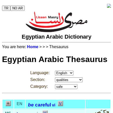
TR
NO AR
Egyptian Arabic Dictionary
You are here:
Home
>
>
> Thesaurus
Egyptian Arabic Thesaurus
Language:
Section:
Category:
EN
be
careful
vi
حـَرّ َص