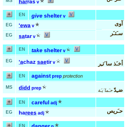
MS
har
ras
v
EN
give
shelter
v
آوى
EG
'ewa
v
سـَتـَر
EG
sa
tar
v
EN
take
shelter
v
EG
'a
chaz
sae
tir
v
أخـَذ سا َتـِر
against
EN
prep
protection
MS
didd
prep
ضـِدّ
حـَما َيـَة
careful
EN
adj
حـَريص
EG
ha
rees
adj
danger
EN
n