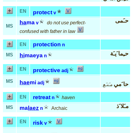
EN
protect
v
حـَمى
ha
ma
v
do not use perfect-
MS
confused with father in law
protection
EN
n
حـِما َيـَة
MS
hi
maeya
n
EN
protective
adj
MS
hae
mi
adj
حا َمي
مـَنـَع
retreat
EN
n
haven
مـَلا َذ
MS
ma
laez
n
Archaic
EN
risk
v