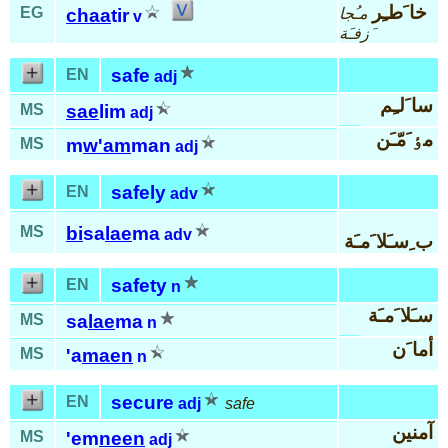
خا َطـِر
EG
مـُجا
chaa
tir
v
َزفـَة
safe
EN
adj
سا َلـِم
MS
sae
lim
adj
مٶ َمّـَن
MS
m
w'am
man
adj
safely
EN
adv
MS
bi
sa
lae
ma
adv
ب ِسـَلا َمـَة
safety
EN
n
سـَلا َمـَة
MS
sa
lae
ma
n
أما َن
MS
'a
maen
n
secure
EN
adj
safe
آمنين
MS
'em
neen
adj