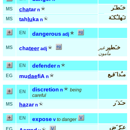
خـَطـَر
MS
cha
tar
n
تـَهلـُكـَة
MS
tah
lu
ka
n
EN
dangerous
adj
خـَطير
MS
غير
cha
teer
adj
مأمون
defender
EN
n
مـُدا َفـِع
EG
mu
dae
fiA
n
discretion
n
being
EN
careful
حـَذ َر
MS
ha
zar
n
EN
expose
v
to danger
عـَرّ َض
EG