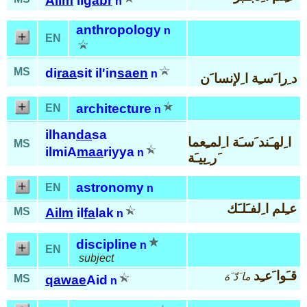
Ailm
il
gabr
n
anthropology
n
EN
MS
di
raa
sit il'in
saen
n
د ِرا َسـِة ا ِلإنسا َن
architecture
EN
n
ilhan
da
sa
ا ِلهـَند َسـَة ا ِلمـِعما
MS
ilmiA
maa
riyya
n
َر ِييـَة
astronomy
EN
n
عـِلم ا ِلفـَلـَك
MS
Ailm
il
fa
lak
n
discipline
n
EN
subject
قـَوا َعـِد
ما َدّ َة
MS
qawae
Aid
n