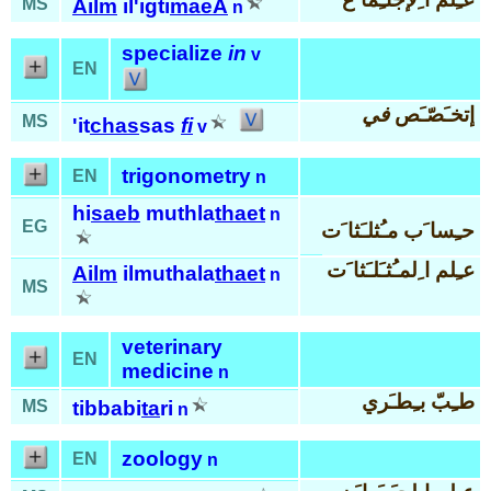
MS
Ailm
il'igti
maeA
n
specialize
in
v
EN
إتخـَصّـَص
في
MS
'it
chas
sas
fi
v
trigonometry
EN
n
hi
saeb
muthla
thaet
n
EG
حـِسا َب مـُثلـَثا َت
عـِلم ا ِلمـُثـَلـَثا َت
Ailm
ilmuthala
thaet
n
MS
veterinary
EN
medicine
n
طـِبّ بـِطـَري
MS
tibbabi
ta
ri
n
zoology
EN
n