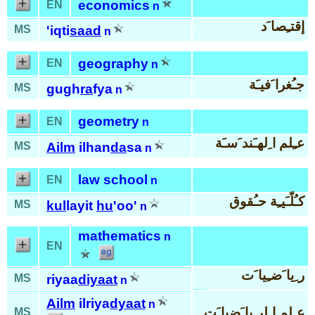
economics
EN
n
إقتـِصا َد
MS
'iqti
saad
n
geography
EN
n
جـُغرا َفيـَة
MS
gugh
ra
fya
n
geometry
EN
n
عـِلم ا ِلهـَند َسـَة
MS
Ailm
ilhan
da
sa
n
law school
EN
n
كـُلّـَيـِة حـُقوق
MS
kul
layit
hu
'oo'
n
mathematics
n
EN
ر ِيا َضـِيا َت
MS
riyaa
diyaat
n
Ailm
ilriya
dyaat
n
عـِلم ا ِلر ِيا َضيا َت
MS