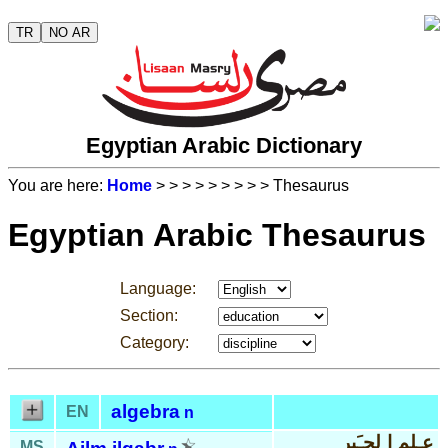
TR
NO AR
Egyptian Arabic Dictionary
You are here:
Home
>
>
>
>
>
>
>
>
> Thesaurus
Egyptian Arabic Thesaurus
Language:
Section:
Category:
algebra
EN
n
عـِلم ا ِلجـَبر
MS