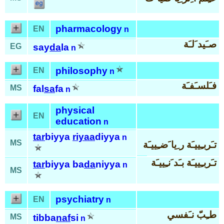
pharmacology
EN
n
صـَيد َلـَة
EG
say
da
la
n
philosophy
EN
n
فـَلسـَفـَة
MS
fal
sa
fa
n
physical
EN
education
n
tar
biyya
riyaa
diyya
n
MS
تـَربـِييـَة ر ِيا َضـِييـَة
تـَربـِييـَة بـَد َنـِييـَة
tar
biyya ba
da
niyya
n
MS
psychiatry
EN
n
طـِبّ نـَفسي
MS
tibba
naf
si
n