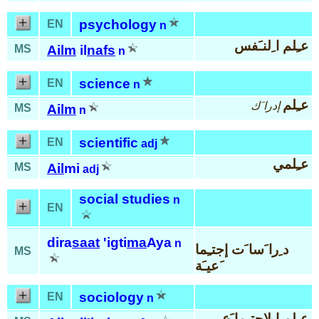
psychology
EN
n
عـِلم ا ِلنـَفس
MS
Ailm
il
nafs
n
science
EN
n
عـِلم
إدرا َك
MS
Ailm
n
scientific
EN
adj
عـِلمي
MS
Ail
mi
adj
social studies
n
EN
dira
saat
'igti
ma
Aya
n
د ِرا َسا َت إجتـِما
MS
َعيـَة
sociology
EN
n
عـِلم ا ِلإجتـِما َع