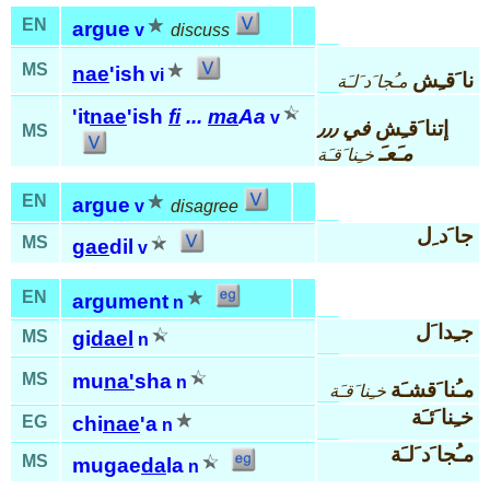
EN
argue
v
discuss
MS
nae
'ish
vi
نا َقـِش
مـُجا َد َلـَة
'it
nae
'ish
fi
...
ma
Aa
v
إتنا َقـِش
في ٫٫٫
MS
مـَعـَ
خـِنا َقـَة
EN
argue
v
disagree
جا َد ِل
MS
gae
dil
v
EN
argument
n
جـِدا َل
MS
gi
dael
n
MS
mu
na'
sha
n
مـُنا َقشـَة
خـِنا َقـَة
خـِنا َئـَة
EG
chi
nae
'a
n
مـُجا َد َلـَة
MS
mugae
da
la
n