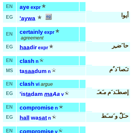
EN
aye
expr
أيوا
EG
'aywa
certainly
expr
EN
agreement
حا َضـِر
EG
haa
dir
expr
EN
clash
n
تـَصا َد ُم
MS
ta
saa
dum
n
clash
EN
vi
argue
إصطـَد َم
مـَعـَ
EG
'is
ta
dam
ma
Aa
v
EN
compromise
n
حـَلّ و َسـَط
EG
hall
wa
sat
n
EN
compromise
v