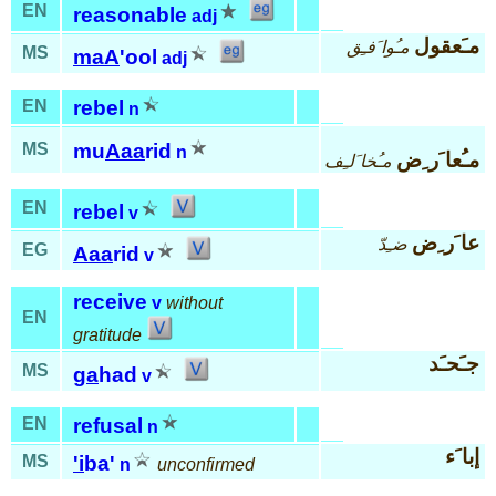
EN
reasonable
adj
مـَعقول
مـُوا َفـِق
MS
maA
'ool
adj
EN
rebel
n
MS
mu
Aaa
rid
n
مـُعا َر ِض
مـُخا َلـِف
EN
rebel
v
عا َر ِض
ضـِدّ
EG
Aaa
rid
v
receive
v
without
EN
gratitude
جـَحـَد
MS
ga
had
v
EN
refusal
n
إبا َء
MS
'i
ba'
n
unconfirmed