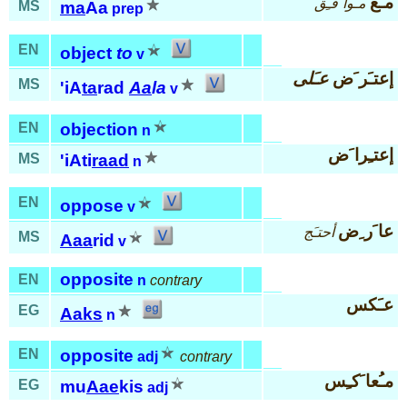
مـَعَ
مـُوا َفـِق
MS
ma
Aa
prep
EN
object
to
v
إعتـَر َض
عـَلى
MS
'iA
ta
rad
Aa
la
v
EN
objection
n
إعتـِرا َض
MS
'iAti
raad
n
EN
oppose
v
عا َر ِض
أحتـَج
MS
Aaa
rid
v
opposite
EN
n
contrary
عـَكس
EG
Aaks
n
EN
opposite
adj
contrary
مـُعا َكـِس
EG
mu
Aae
kis
adj