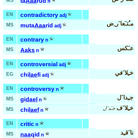
MS
ta
Aaa
rud
n
EN
contradictory
adj
مـُتـَعا َر ِض
MS
muta
Aaa
rid
adj
EN
contrary
n
عـَكس
MS
Aaks
n
EN
controversial
adj
خـِلا َفي
EG
chi
lae
fi
adj
EN
controversy
n
جـِدا َل
MS
gi
dael
n
خـِلا َف
جـَد َل
MS
chi
laef
n
EN
critic
n
نا َقـِد
MS
naa
qid
n