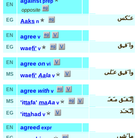
against
prep
EN
opposite
عـَكس
EG
Aaks
n
EN
agree
v
وا َفـِق
EG
wae
fi'
v
EN
agree
on
vi
وا َفـِق
عـَلى
MS
wae
fi'
Aa
la
v
EN
agree
with
v
إتّـَفـَق
مـَعـَ
MS
'it
ta
fa'
ma
Aa
v
إتّـَحـَد
EG
'it
ta
had
v
agreed
EN
expr
ما َشي
EG