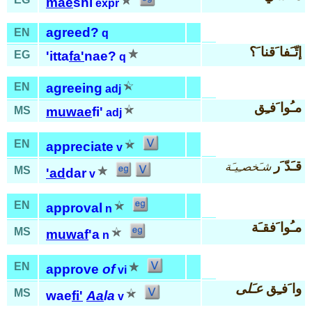
mae
shi
expr
agreed?
EN
q
إتّـَفا َقنا َ؟
EG
'itta
fa'
nae?
q
EN
agreeing
adj
مـُوا َفـِق
MS
muwae
fi'
adj
EN
appreciate
v
قـَدّ َر
شـَخصـِيـَة
MS
'ad
dar
v
EN
approval
n
مـُوا َفقـَة
MS
muwaf
'a
n
EN
approve
of
vi
وا َفـِق
عـَلى
MS
wae
fi'
Aa
la
v