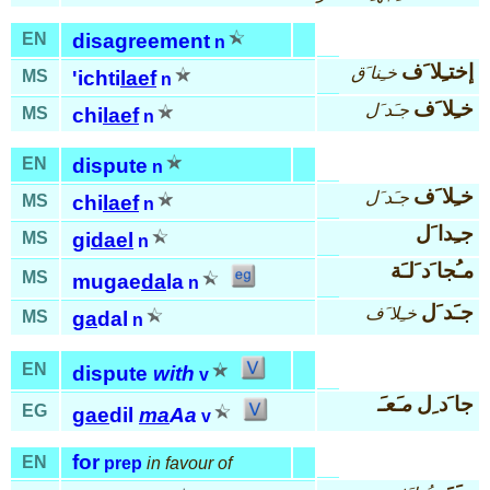
EN
disagreement
n
إختـِلا َف
خـِنا َق
MS
'ichti
laef
n
خـِلا َف
جـَد َل
MS
chi
laef
n
EN
dispute
n
خـِلا َف
جـَد َل
MS
chi
laef
n
جـِدا َل
MS
gi
dael
n
مـُجا َد َلـَة
MS
mugae
da
la
n
جـَد َل
خـِلا َف
MS
ga
dal
n
EN
dispute
with
v
جا َد ِل
مـَعـَ
EG
gae
dil
ma
Aa
v
for
EN
prep
in favour of