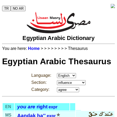
TR
NO AR
Egyptian Arabic Dictionary
You are here:
Home
>
>
>
>
>
>
>
> Thesaurus
Egyptian Arabic Thesaurus
Language:
Section:
Category:
you are
right
EN
expr
عـَند َك حـَقّ
MS
Aand
ak
ha''
expr