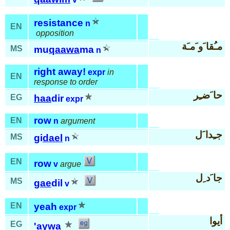
resistance
n
EN
opposition
مـُقا َو َمـَة
MS
mu
qaawa
ma
n
right away!
expr
in
EN
response to order
حا َضـِر
EG
haa
dir
expr
row
EN
n
argument
جـِدا َل
MS
gi
dael
n
EN
row
v
argue
جا َد ِل
MS
gae
dil
v
EN
yeah
expr
أيوا
EG
'aywa