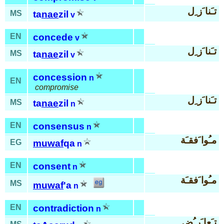
تـَنا َز ِل
MS
ta
nae
zil
v
EN
concede
v
تـَنا َز ِل
MS
ta
nae
zil
v
concession
n
EN
compromise
تـَنا َز ِل
MS
ta
nae
zil
n
EN
consensus
n
مـُوا َفقـَة
EG
muwaf
qa
n
EN
consent
n
مـُوا َفقـَة
MS
muwaf
'a
n
EN
contradiction
n
تـَعا َر ُض