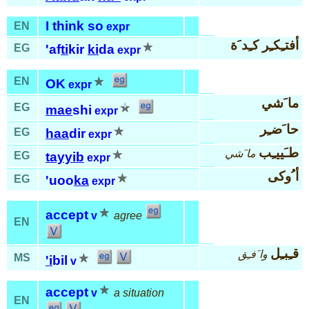
I think so
EN
expr
أفتـِكـِر كـِد َة
EG
'af
ti
kir
ki
da
expr
EN
OK
expr
ما َشي
EG
mae
shi
expr
حا َضـِر
EG
haa
dir
expr
طـَييـِب
ما َشي
EG
tayyib
expr
أ ُوكى
EG
'uoo
ka
expr
accept
v
agree
EN
قـِبـِل
وا َفـِق
MS
'i
bil
v
accept
v
a situation
EN