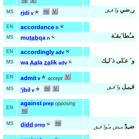
ر ِضي
وا َفـِق
MS
ri
di
v
EN
accordance
n
مـُطا َبقـَة
MS
mu
tab
qa
n
EN
accordingly
adv
و َ عـَلى ذ َلـِك
MS
wa
Aa
la
za
lik
adv
EN
admit
v
accept
قـِبـِل
وا َفـِق
MS
'i
bil
v
against
prep
opposing
EN
MS
didd
prep
ضـِدّ
مـِش مـُوا َفـِق