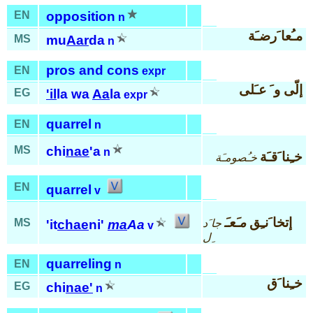
EN
opposition
n
مـُعا َرضـَة
MS
mu
Aar
da
n
pros and cons
EN
expr
إلّى و َ عـَلى
EG
'il
la wa
Aa
la
expr
quarrel
EN
n
MS
chi
nae
'a
n
خـِنا َقـَة
خـُصومـَة
EN
quarrel
v
إتخا َنـِق
مـَعـَ
MS
جا َد
'it
chae
ni'
ma
Aa
v
ِل
quarreling
EN
n
خـِنا َق
EG
chi
nae'
n