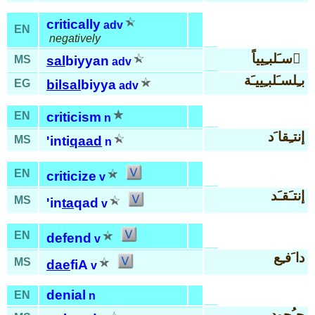
critically
adv
EN
negatively
سـَلبـِيياً َ
MS
sal
biyyan
adv
بـِلسـَلبـِييـَة
EG
bil
sal
biyya
adv
EN
criticism
n
إنتـِقا َد
MS
'inti
qaad
n
EN
criticize
v
إنتـَقـَد
MS
'in
ta
qad
v
EN
defend
v
دا َفـِع
MS
dae
fiA
v
denial
EN
n
جـُحود