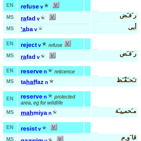
EN
refuse
v
ر َفـَض
MS
ra
fad
v
أبى
MS
'a
ba
v
EN
reject
v
refuse
ر َفـَض
MS
ra
fad
v
EN
reserve
n
reticence
تـَحـَفّـَظ
MS
ta
haf
faz
n
reserve
n
protected
EN
area, eg for wildlife
مـَحمـِيـَة
MS
mah
miya
n
EN
resist
v
قا َو ِم
MS
qaawim
v