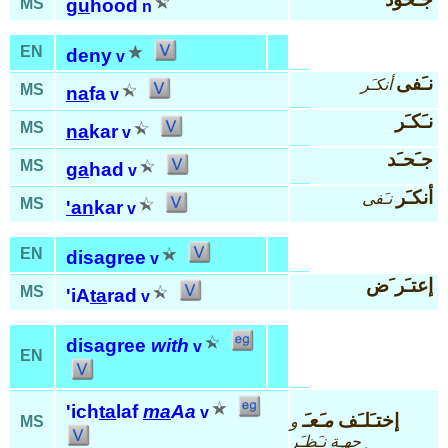
MS
gu
hood
n
EN
deny
v
نـَفى
أنكـَر
MS
na
fa
v
نـَكـَر
MS
na
kar
v
جـَحـَد
MS
ga
had
v
أنكـَر
نـَفى
MS
'an
kar
v
EN
disagree
v
إعتـَر َض
MS
'iA
ta
rad
v
disagree
with
v
EN
'ich
ta
laf
ma
Aa
v
إختـَلـَف
مـَعـَ
و
MS
ِجهـِة نـَظـَر