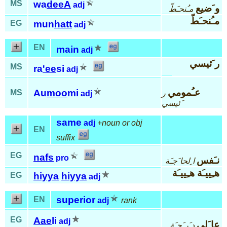
MS
wa
deeA
adj
و َضيع
مـُنحـَطّ
مـُنحـَطّ
EG
mun
hatt
adj
EN
main
adj
ر َئيسي
MS
ra
'ee
si
adj
عـُمومي
Au
moo
mi
MS
ر
adj
َئيسي
same
adj
+noun or obj
EN
suffix
EG
nafs
pro
نـَفس
ا ِلحا َجـَة
هـِييـَة هـِييـَة
EG
hiyya
hiyya
adj
superior
EN
adj
rank
EG
Aae
li
adj
عا َلي
د َر َجـَة