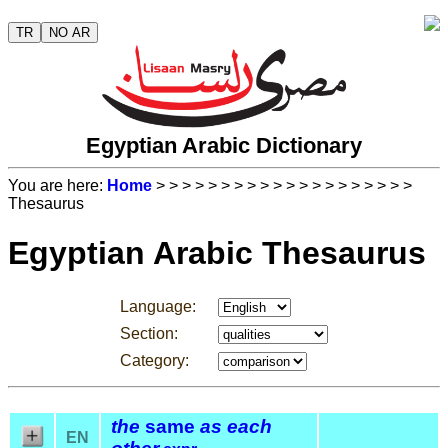
TR
NO AR
Egyptian Arabic Dictionary
You are here:
Home
>
>
>
>
>
>
>
>
>
>
>
>
>
>
>
>
>
>
>
>
Thesaurus
Egyptian Arabic Thesaurus
Language:
Section:
Category:
the
same
as each
EN