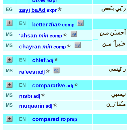
other
expr
ز َيي بـَعض
EG
zayi
baAd
expr
EN
better
than
comp
أحسـَن
مـِن
MS
'ah
san
min
comp
خـَيراً َ
مـِن
MS
chay
ran
min
comp
chief
EN
adj
ر َئيسي
MS
ra
'ee
si
adj
comparative
EN
adj
نـِسبي
MS
nis
bi
adj
مـُقا َر ِن
MS
mu
qaa
rin
adj
compared
to
EN
prep