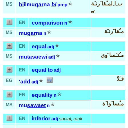
ب ِا ِلمـُقا َرنـَة
bi
ilmu
qar
na
bi
MS
prep
بـِ
comparison
EN
n
مـُقا َرنـَة
MS
mu
qar
na
n
equal
EN
adj
مـُتـَسا َوي
MS
mu
ta
saewi
adj
equal to
EN
adj
قـَدّ
EG
'add
adj
equality
EN
n
مـُسا َوا َة
MS
mu
sawaet
n
inferior
EN
adj
social, rank