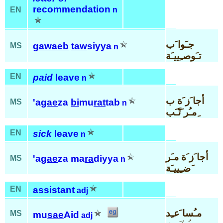
recommendation
EN
n
جـَوا َب
gawaeb
taw
siyya
MS
n
تـَوصـِييـَة
EN
paid
leave
n
أجا َز َة ب
'a
gae
za
bi
mu
rat
tab
MS
n
ِمـُر َتّـَب
EN
sick
leave
n
أجا َز َة مـَر
'a
gae
za ma
ra
diyya
MS
n
َضـِييـَة
EN
assistant
adj
مـُسا َعـِد
MS
mu
sae
Aid
adj