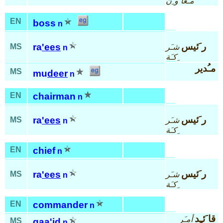
مـُعا َو ِن
EN
boss
n
ر َئيس
ra
'ees
MS
شـَر
n
ِكـَة
مـُدير
MS
mu
deer
n
EN
chairman
n
ر َئيس
ra
'ees
MS
شـَر
n
ِكـَة
EN
chief
n
ر َئيس
ra
'ees
MS
شـَر
n
ِكـَة
EN
commander
n
قا َئـِد
أمـَر
MS
qaa
'id
n