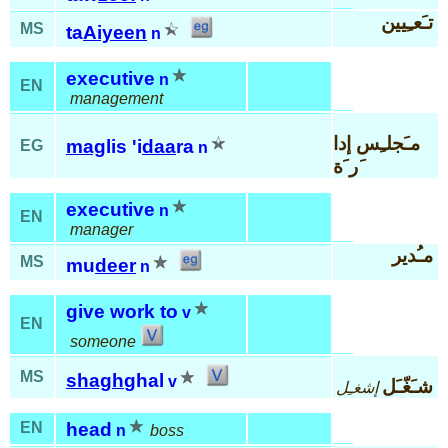
تـَعـِيين
MS
ta
Aiyeen
n
executive
n
EN
management
مـَجلـِس إدا
mag
lis 'i
daa
ra
EG
n
َر َة
executive
n
EN
manager
مـُدير
MS
mu
deer
n
give work to
v
EN
someone
MS
shagh
ghal
v
شـَغّـَل
إشغـِل
EN
head
n
boss