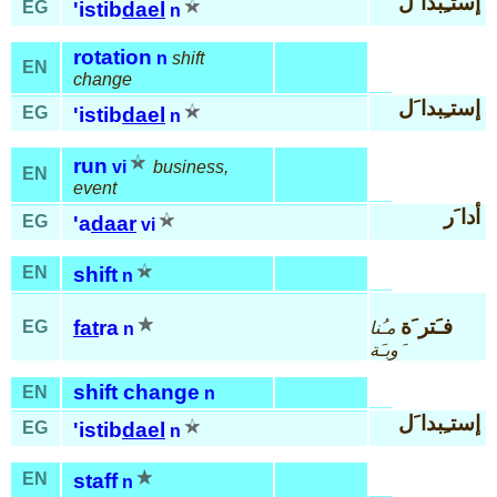
إستـِبدا َل
EG
'istib
dael
n
rotation
n
shift
EN
change
إستـِبدا َل
EG
'istib
dael
n
run
vi
business,
EN
event
أدا َر
EG
'a
daar
vi
EN
shift
n
فـَتر َة
fat
ra
EG
مـُنا
n
َوبـَة
shift change
EN
n
إستـِبدا َل
EG
'istib
dael
n
EN
staff
n