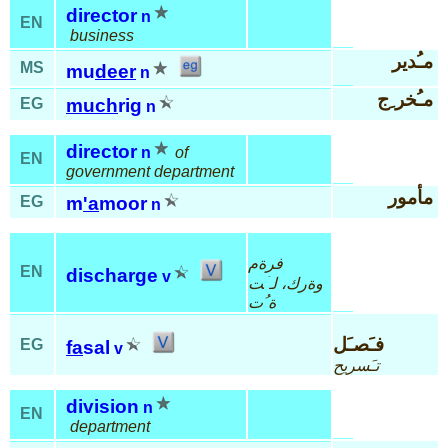
director
n
EN
business
مـُدير
MS
mu
deer
n
مـُخر ِج
EG
much
rig
n
director
n
of
EN
government department
مأمور
EG
m
'a
moor
n
فرةم
EN
discharge
v
وةرك، لـۤت
ة ُت
فـَصـَل
EG
fa
sal
v
تـَسريح
division
n
EN
department