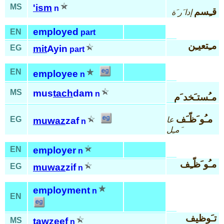
MS
'ism
n
قـِسم
إدا َر َة
employed
EN
part
مـِتعيـِن
EG
mit
Ayin
part
EN
employee
n
MS
mus
tach
dam
n
مـُستـَخد َم
مـُو َظّـَف
EG
عا
muwaz
zaf
n
َمـِل
EN
employer
n
مـُو َظّـِف
EG
muwaz
zif
n
employment
n
EN
تـَوظيف
MS
taw
zeef
n