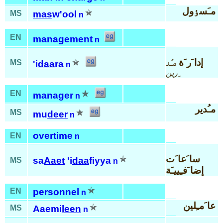
مـَسٶول
MS
mas
w'ool
n
EN
management
n
إدا َر َة
MS
مـُد
'i
daa
ra
n
ِرين
EN
manager
n
مـُدير
MS
mu
deer
n
overtime
EN
n
سا َعا َت
sa
Aaet
'i
daa
fiyya
MS
n
إضا َفـِييـَة
EN
personnel
n
عا َمـِلين
MS
Aaemi
leen
n