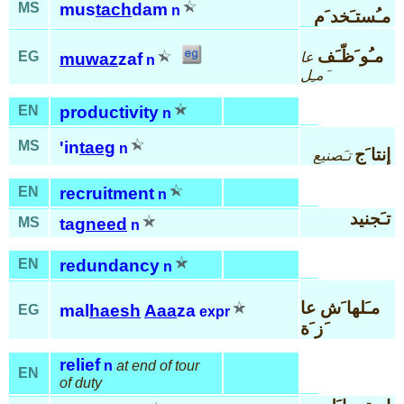
MS
mus
tach
dam
n
مـُستـَخد َم
مـُو َظّـَف
EG
عا
muwaz
zaf
n
َمـِل
EN
productivity
n
MS
'in
taeg
n
إنتا َج
تـَصنيع
EN
recruitment
n
تـَجنيد
MS
tag
need
n
EN
redundancy
n
مـَلها َش عا
mal
haesh
Aaa
za
EG
expr
َز َة
relief
n
at end of tour
EN
of duty