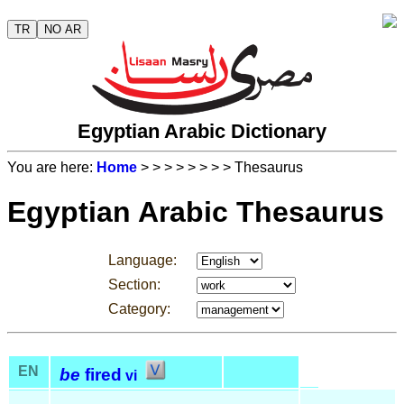
TR
NO AR
Egyptian Arabic Dictionary
You are here:
Home
>
>
>
>
>
>
>
> Thesaurus
Egyptian Arabic Thesaurus
Language:
Section:
Category:
EN
be
fired
vi