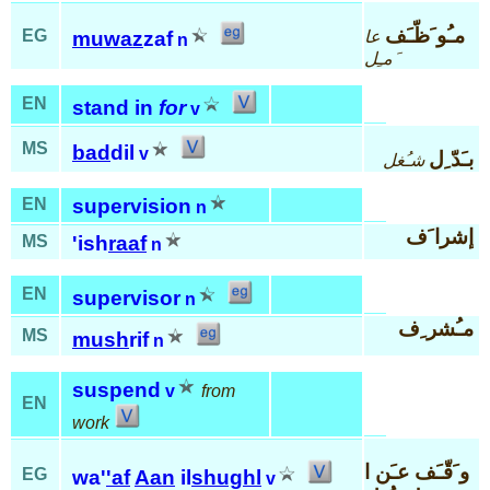
مـُو َظّـَف
EG
عا
muwaz
zaf
n
َمـِل
EN
stand in
for
v
MS
bad
dil
v
بـَدّ ِل
شـُغل
EN
supervision
n
إشرا َف
MS
'ish
raaf
n
EN
supervisor
n
مـُشر ِف
MS
mush
rif
n
suspend
v
from
EN
work
و َقّـَف عـَن ا
EG
wa'
'af
Aan
il
shughl
v