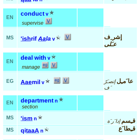
conduct
v
EN
supervise
إشر ِف
MS
'ish
rif
Aa
la
v
عـَلى
deal with
v
EN
manage
عا َمـِل
EG
إتصـَرّ
Aae
mil
v
َف
department
n
EN
section
MS
'ism
n
قـِسم
إدا َر َة
قـِطا َع
MS
qi
taaA
n