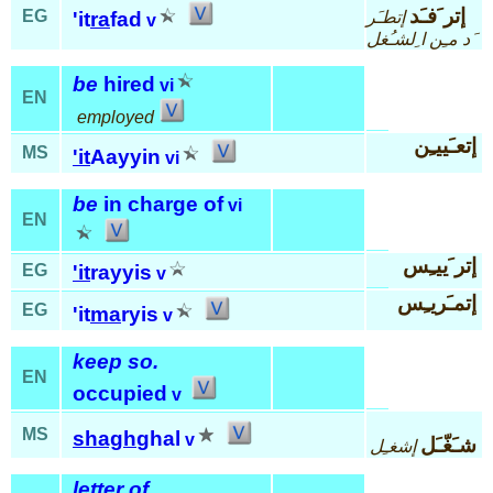
إتر َفـَد
EG
إتطـَر
'it
ra
fad
v
َد مـِن ا ِلشـُغل
be
hired
vi
EN
employed
إتعـَييـِن
MS
'it
Aayyin
vi
be
in charge of
vi
EN
إتر َييـِس
EG
'it
rayyis
v
إتمـَريـِس
EG
'it
ma
ryis
v
keep so.
EN
occupied
v
MS
shagh
ghal
v
شـَغّـَل
إشغـِل
letter of