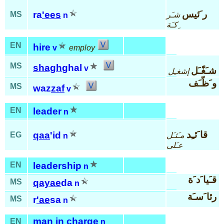
ر َئيس
ra
'ees
MS
شـَر
n
ِكـَة
EN
hire
v
employ
MS
shagh
ghal
v
شـَغّـَل
إشغـِل
و َظّـَف
MS
waz
zaf
v
EN
leader
n
قا َئـِد
qaa
'id
EG
مـَثـَل
n
عـَلى
EN
leadership
n
قـَيا َد َة
MS
qayae
da
n
رئا َسـَة
MS
r
'ae
sa
n
man in charge
EN
n