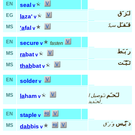
EN
seal
v
لـَز َق
EG
la
za'
v
قـَفـَل
سـِدّ
MS
'a
fal
v
EN
secure
v
fasten
ر َبـَط
MS
ra
bat
v
ثـَبّـَت
MS
thab
bat
v
EN
solder
v
لـَحـَم
MS
تـَوصيل ا
la
ham
v
ِلحـَديد
EN
staple
v
د َبّـِس
و َر َق
MS
dab
bis
v