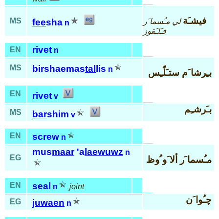
فيشـَة
MS
لي مـُسما َر
fee
sha
n
قـَلـَقوز
rivet
EN
n
MS
birshaemas
tal
lis
n
بـِرشا َم ستـَلّـِس
EN
rivet
v
بـَرشـِم
MS
bar
shim
v
EN
screw
n
mus
maar
'a
laewuwz
n
EG
مـُسما َر ألا َو ُوظ
EN
seal
n
joint
چـُوا َن
EG
juwaen
n