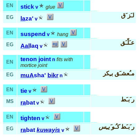
EN
stick
v
glue
لـَز َق
EG
la
za'
v
EN
suspend
v
hang
عـَلّـَق
EG
Aal
laq
v
tenon joint
n
fits with
EN
mortice joint
مـُعشـَق بـِكر
EG
muA
sha'
bikr
n
EN
tie
v
ر َبـَط
MS
ra
bat
v
EN
tighten
v
ر َبـَط
كـُو َيـِس
EG
ra
bat
kuwayis
v