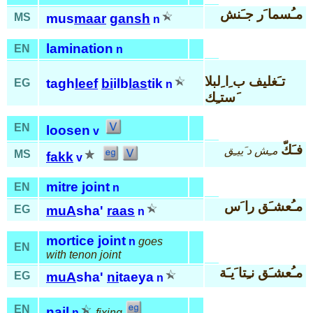
مـُسما َر جـَنش
MS
mus
maar
gansh
n
lamination
EN
n
تـَغليف ب ِا ِلبلا
tagh
leef
bi
ilb
las
tik
EG
n
َستـِك
EN
loosen
v
فـَكّ
مـِش د َييـِق
MS
fakk
v
mitre joint
EN
n
مـُعشـَق را َس
EG
muA
sha'
raas
n
mortice joint
n
goes
EN
with tenon joint
مـُعشـَق نـِتا َيـَة
EG
muA
sha'
ni
taeya
n
EN
nail
n
fixing