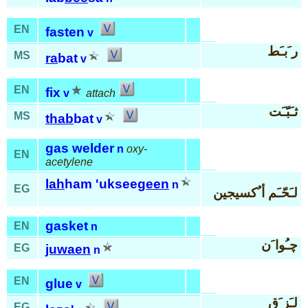
EN
fasten
v
ر َبـَط
MS
ra
bat
v
EN
fix
v
attach
ثـَبّـَت
MS
thab
bat
v
gas welder
n
oxy-
EN
acetylene
lah
ham 'uksee
geen
n
EG
لـَحّـَم أ ُكسيجين
gasket
EN
n
چـُوا َن
EG
juwaen
n
EN
glue
v
لـَز َق
EG