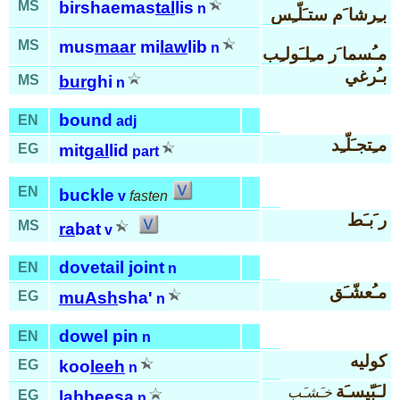
MS
birshaemas
tal
lis
n
بـِرشا َم ستـَلّـِس
MS
mus
maar
mi
law
lib
n
مـُسما َر مـِلـَولـِب
بـُرغي
MS
bur
ghi
n
bound
EN
adj
مـِتجـَلّـِد
EG
mit
gal
lid
part
EN
buckle
v
fasten
ر َبـَط
MS
ra
bat
v
dovetail joint
EN
n
مـُعشّـَق
EG
muAsh
sha'
n
dowel pin
EN
n
كوليه
EG
koo
leeh
n
لـَبّيسـَة
خـَشـَب
EG
lab
bee
sa
n