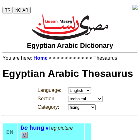
TR
NO AR
Egyptian Arabic Dictionary
You are here:
Home
>
>
>
>
>
>
>
>
>
>
> Thesaurus
Egyptian Arabic Thesaurus
Language:
Section:
Category:
be
hung
vi
eg picture
EN