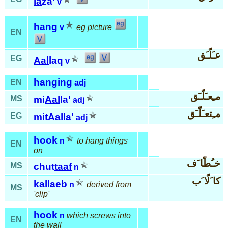
la
za'
v
hang
v
eg picture
EN
عـَلّـَق
EG
Aal
laq
v
hanging
EN
adj
مـِعـَلّـَق
MS
mi
Aal
la'
adj
مـِتعـَلّـَق
EG
mit
Aal
la'
adj
hook
n
to hang things
EN
on
خـُطّا َف
MS
chut
taaf
n
كا َلّا َب
kal
laeb
n
derived from
MS
'clip'
hook
n
which screws into
EN
the wall