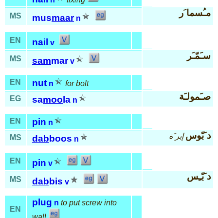
مـُسما َر
MS
mus
maar
n
EN
nail
v
سـَمّـَر
MS
sam
mar
v
EN
nut
n
for bolt
صـَمولـَة
EG
sa
moo
la
n
EN
pin
n
د َبّوس
إبر َة
MS
dab
boos
n
EN
pin
v
د َبّـِس
MS
dab
bis
v
plug
n
to put screw into
EN
wall