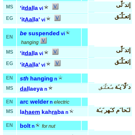
إتد َلّى
MS
'it
dal
la
vi
إتعـَلّـَق
EG
'it
Aal
la'
vi
be
suspended
vi
EN
hanging
إتد َلّى
MS
'it
dal
la
vi
إتعـَلّـَق
EG
'it
Aal
la'
vi
EN
sth
hanging
n
د َلّا َيـَة
مـُعـَلّـَق
MS
dal
laeya
n
arc welder
EN
n
electric
لـَحا َم كـَهر َبـَة
MS
la
haem
kah
ra
ba
n
EN
bolt
n
for nut