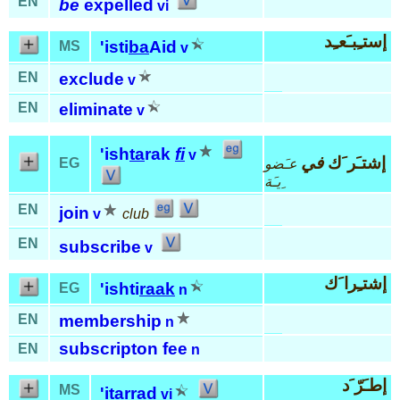
EN
be
expelled
vi
إستـِبـَعـِد
'isti
ba
Aid
MS
v
EN
exclude
v
EN
eliminate
v
'ish
ta
rak
fi
v
إشتـَر َك
في
EG
عـَضو
ِيـَة
EN
join
v
club
EN
subscribe
v
إشتـِرا َك
'ishti
raak
EG
n
EN
membership
n
subscripton fee
EN
n
إطـَرّ َد
MS
'i
tar
rad
vi