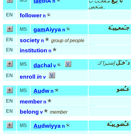
تا َبـِع
MS
tae
biA
مـُعجـَب ب
n
ِشـَخص
EN
follower
n
جـَمعـِييـَة
gam
Aiyya
MS
n
EN
society
n
group of people
EN
institution
n
د َخـَل
إشتـِرا َك
MS
da
chal
v
EN
enroll
in
v
عـُضو
Au
dw
MS
n
EN
member
n
EN
belong
v
member
عـُضو ِييـَة
Au
dwiyya
MS
n