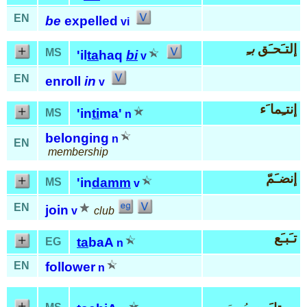
EN
be
expelled
vi
إلتـَحـَق
بـِ
MS
'il
ta
haq
bi
v
EN
enroll
in
v
إنتـِما َء
'in
ti
ma'
MS
n
belonging
n
EN
membership
إنضـَمّ
'in
damm
MS
v
EN
join
v
club
تـَبـَع
ta
baA
EG
n
EN
follower
n