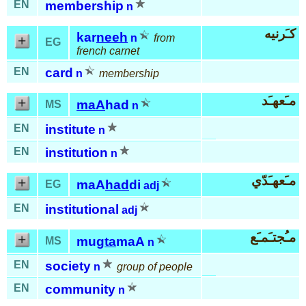
EN
membership
n
كـَرنيه
kar
neeh
n
from
EG
french carnet
EN
card
n
membership
مـَعهـَد
maA
had
MS
n
EN
institute
n
EN
institution
n
مـَعهـَدّي
maA
had
di
EG
adj
EN
institutional
adj
مـُجتـَمـَع
mug
ta
maA
MS
n
EN
society
n
group of people
EN
community
n