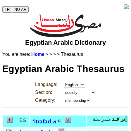
TR
NO AR
Egyptian Arabic Dictionary
You are here:
Home
>
>
>
> Thesaurus
Egyptian Arabic Thesaurus
Language:
Section:
Category:
إتر َفـَد
مـَدر َسـَة
EG
'it
ra
fad
vi