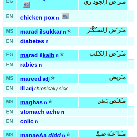
مـَر َض ا ِلجود َري
EG
EN
chicken pox
n
مـَر َض ا ِلسـُكّـَر
MS
ma
rad il
suk
kar
n
diabetes
EN
n
مـَر َض ا ِلكـَلب
EG
ma
rad il
kalb
n
rabies
EN
n
مـَريض
MS
ma
reed
adj
ill
EN
adj
chronically sick
مـَغـَص
بـَطن
MS
ma
ghas
n
stomach ache
EN
n
colic
EN
n
مـَنا َعـَة
ضـِدّ
MS
ma
nae
Aa
didd
n