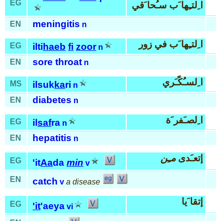
EG
ا ِلتـِها َب سـُحا َقي
meningitis
EN
n
ا ِلتـِها َب في زور
EG
ilti
haeb
fi
zoor
n
sore throat
EN
n
ا ِلسـُكّـَري
MS
ilsuk
ka
ri
n
diabetes
EN
n
ا ِلصـَفر َة
EG
il
saf
ra
n
hepatitis
EN
n
إتعـَدى
مـِن
EG
'it
Aa
da
min
v
EN
catch
v
a disease
إتقا َيا
EG
'it
'aeya
vi