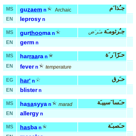
جـُذا َم
MS
gu
zaem
n
Archaic
leprosy
EN
n
جـُرثومـَة
مـَر َض
MS
gur
thoo
ma
n
germ
EN
n
حـَرّا َر َة
MS
har
raa
ra
n
EN
fever
n
temperature
حـَرق
EG
har'
n
blister
EN
n
حـَسا َسييـَة
MS
ha
sa
syya
n
marad
allergy
EN
n
حـَصبـَة
MS
has
ba
n