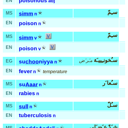
poisonous
EN
adj
سـِمّ
MS
simm
n
EN
poison
n
سـِمّ
MS
simm
v
EN
poison
v
سـُخونـِييـَة
مـَر َض
EG
su
choo
niyya
n
EN
fever
n
temperature
سـُعا َر
MS
su
Aaar
n
rabies
EN
n
سـُلّ
MS
sull
n
tuberculosis
EN
n
شـَدّ عـَضـَلي
MS