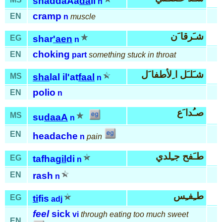
shaddaAa
da
li
n
cramp
EN
n
muscle
شـَرقا َن
EG
shar
'aen
n
choking
EN
part
something stuck in throat
شـَلـَل ا ِلأطفا َل
MS
sha
lal il'at
faal
n
polio
EN
n
صـُدا َع
MS
su
daaA
n
EN
headache
n
pain
طـَفح جـِلدي
EG
tafha
gil
di
n
EN
rash
n
طـِفـِس
EG
ti
fis
adj
feel
sick
vi
through eating too much sweet
EN