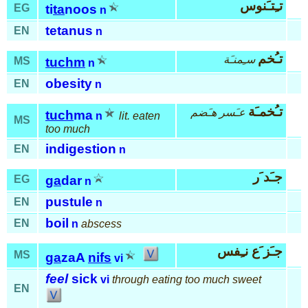
تـِتـَنوس
EG
ti
ta
noos
n
tetanus
EN
n
تـُخم
سـِمنـَة
MS
tuchm
n
obesity
EN
n
تـُخمـَة
عـَسر هـَضم
tuch
ma
n
lit. eaten
MS
too much
indigestion
EN
n
جـَد َر
EG
ga
dar
n
pustule
EN
n
boil
EN
n
abscess
جـَز َع نـِفس
MS
ga
zaA
nifs
vi
feel
sick
vi
through eating too much sweet
EN