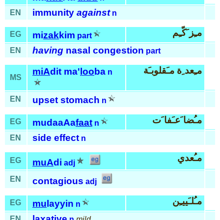
immunity
against
EN
n
مـِز َكّـِم
EG
mi
zak
kim
part
having
nasal congestion
EN
part
مـِعد ِة مـَقلوبـَة
miA
dit ma'
loo
ba
n
MS
EN
upset stomach
n
مـُضا َعـَفا َت
EG
mudaaAa
faat
n
side effect
EN
n
مـُعدي
EG
muA
di
adj
EN
contagious
adj
مـُلـَييـِن
EG
mu
layyin
n
laxative
EN
n
mild