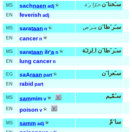
سـَخنا َن
حـَرّا َر َة
MS
sach
naen
adj
feverish
EN
adj
سـَر َطا َن
مـَر َض
MS
sara
taan
n
EN
cancer
n
سـَر َطا َن ا ِلرئـَة
MS
sara
taan
ilr
'a
n
lung cancer
EN
n
سـَعرا َن
EG
saA
raan
part
rabid
EN
part
سـَمّـِم
MS
sam
mim
v
EN
poison
v
سا َمّ
MS
samm
adj