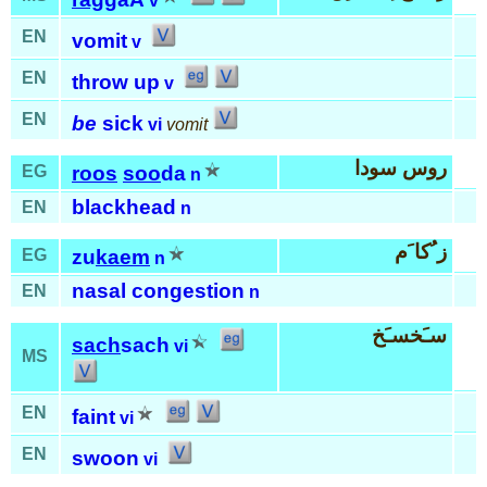
v
EN
vomit
v
EN
throw up
v
EN
be
sick
vi
vomit
روس سودا
EG
roos
soo
da
n
blackhead
EN
n
ز ُكا َم
EG
zu
kaem
n
nasal congestion
EN
n
سـَخسـَخ
sach
sach
vi
MS
EN
faint
vi
EN
swoon
vi