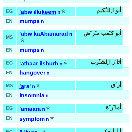
أبو ا ِللـُكيم
EG
'a
bw illu
keem
n
mumps
EN
n
أبو كـَعب مـَر َض
'a
bw kaAba
ma
rad
n
MS
mumps
EN
n
أثا َر ا ِلشـُرب
EG
'a
thaar
il
shurb
n
hangover
EN
n
أر َق
MS
'a
ra'
n
insomnia
EN
n
أما َر َة
EG
'a
maa
ra
n
EN
symptom
n
ا ِلـلـِو َز
EG