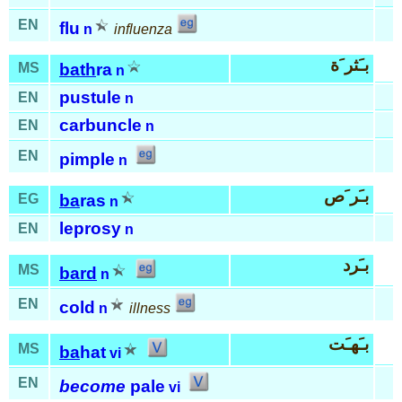
EN
flu
n
influenza
بـَثر َة
MS
bath
ra
n
pustule
EN
n
carbuncle
EN
n
EN
pimple
n
بـَر َص
EG
ba
ras
n
leprosy
EN
n
بـَرد
MS
bard
n
EN
cold
n
illness
بـَهـَت
MS
ba
hat
vi
EN
become
pale
vi