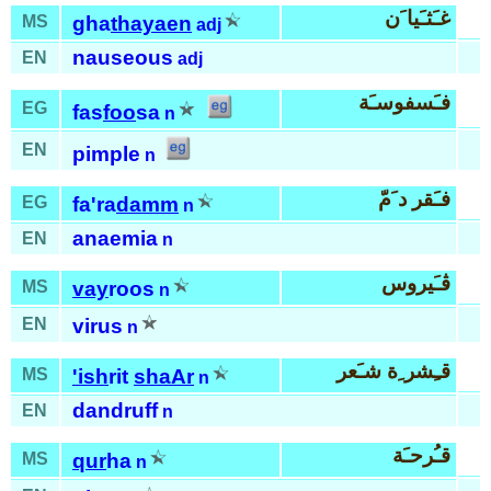
غـَثـَيا َن
MS
gha
thayaen
adj
nauseous
EN
adj
فـَسفوسـَة
EG
fas
foo
sa
n
EN
pimple
n
فـَقر د َمّ
EG
fa'ra
damm
n
anaemia
EN
n
ڤـَيروس
MS
vay
roos
n
EN
virus
n
قـِشر ِة شـَعر
MS
'ish
rit
shaAr
n
dandruff
EN
n
قـُرحـَة
MS
qur
ha
n