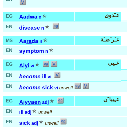
عـَدوى
EG
Aa
dwa
n
EN
disease
n
عـَر َضـَة
MS
Aa
ra
da
n
EN
symptom
n
عـِيي
EG
Aiyi
vi
EN
become
ill
vi
EN
become
sick
vi
unwell
عـِييا َن
EG
Aiyyaen
adj
EN
ill
adj
unwell
EN
sick
adj
unwell