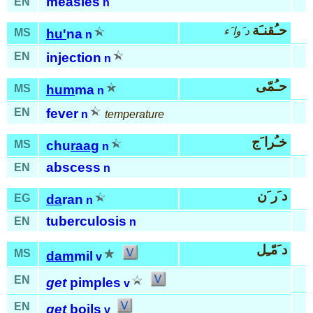
measles
EN
n
حـُقنـَة
د َوا َء
MS
hu'
na
n
EN
injection
n
حـُمّى
MS
hum
ma
n
EN
fever
n
temperature
خـُرا َج
MS
chu
raag
n
abscess
EN
n
د َر َن
EG
da
ran
n
tuberculosis
EN
n
د َمّـِل
MS
dam
mil
v
EN
get
pimples
v
EN
get
boils
v