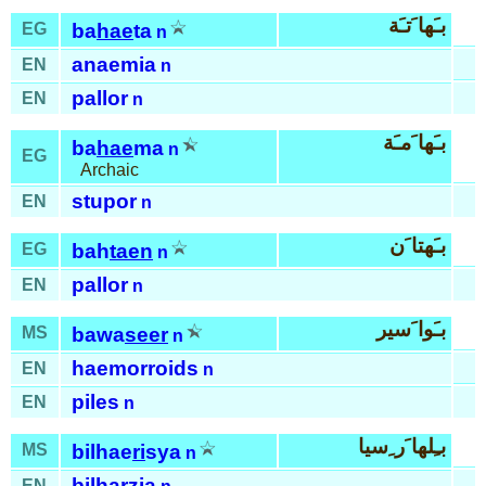
بـَها َتـَة
EG
ba
hae
ta
n
anaemia
EN
n
pallor
EN
n
بـَها َمـَة
ba
hae
ma
n
EG
Archaic
stupor
EN
n
بـَهتا َن
EG
bah
taen
n
pallor
EN
n
بـَوا َسير
MS
bawa
seer
n
haemorroids
EN
n
piles
EN
n
بـِلها َر ِسيا
MS
bilhae
ri
sya
n
bilharzia
EN