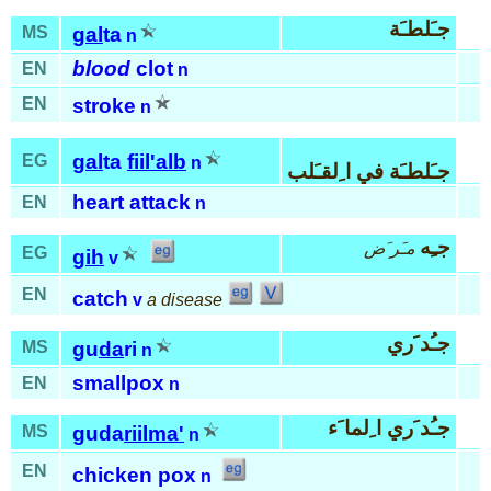
جـَلطـَة
MS
gal
ta
n
blood
clot
EN
n
EN
stroke
n
gal
ta
fiil
'alb
EG
n
جـَلطـَة في ا ِلقـَلب
heart attack
EN
n
جـِه
مـَر َض
EG
gih
v
EN
catch
v
a disease
جـُد َري
MS
gu
da
ri
n
smallpox
EN
n
جـُد َري ا ِلما َء
MS
guda
riil
ma'
n
EN
chicken pox
n