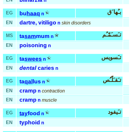
n
بـُها َق
EG
bu
haaq
n
dartre, vitiligo
EN
n
skin disorders
تـَسـَمّـُم
MS
ta
sam
mum
n
poisoning
EN
n
تـَسويس
EG
ta
swees
n
dental
caries
EN
n
تـَقـَلّـُص
EG
ta
qal
lus
n
cramp
EN
n
contraction
cramp
EN
n
muscle
تـَيفود
EG
tay
food
n
typhoid
EN
n