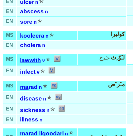
EN
ulcer
n
abscess
EN
n
EN
sore
n
كوليرا
MS
koo
lee
ra
n
cholera
EN
n
لـَوّ ِث
جـَرح
MS
lawwith
v
EN
infect
v
مـَر َض
MS
ma
rad
n
EN
disease
n
EN
sickness
n
illness
EN
n
ma
rad ilgoo
da
ri
n