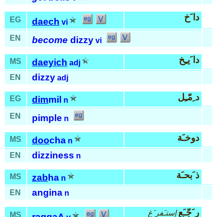
دا َخ
EG
daech
vi
EN
become
dizzy
vi
دا َيـِخ
MS
daeyich
adj
dizzy
EN
adj
د ِمّـِل
EG
dim
mil
n
EN
pimple
n
دوخـَة
MS
doo
cha
n
dizziness
EN
n
ذ َبحـَة
MS
zab
ha
n
angina
EN
n
ر َجّـَع
إستـَفر َغ
MS
rag
gaA