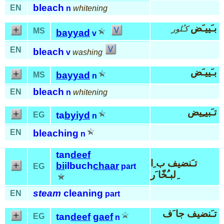
bleach
EN
n
whitening
بـَييـَض
كـُلور
MS
bayyad
v
EN
bleach
v
washing
بـَييـَض
bayyad
MS
n
bleach
EN
n
whitening
تـَبيـِيض
ta
byiyd
EG
n
EN
bleaching
n
tan
deef
تـَنضيف ب ِا
bi
ilbuch
chaar
EG
part
ِلبـُخّا َر
steam
cleaning
EN
part
تـَنضيف جا َف
tan
deef
gaef
EG
n