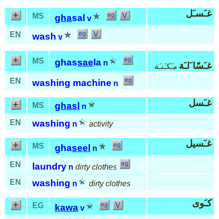
غـَسـَل
MS
gha
sal
v
EN
wash
v
MS
ghas
sae
la
n
غـَسّا َلـَة
مـَكـَنـَة
EN
washing machine
n
غـَسل
ghasl
MS
n
EN
washing
n
activity
غـَسيل
MS
gha
seel
n
EN
laundry
n
dirty clothes
EN
washing
n
dirty clothes
كـَوى
EG
kawa
v