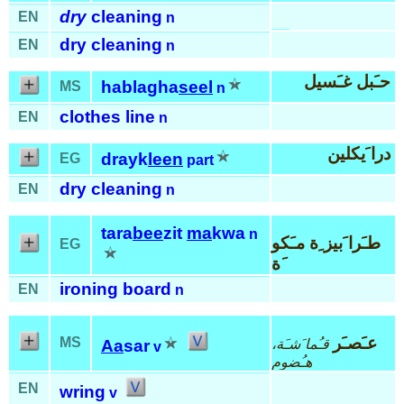
dry
cleaning
EN
n
dry cleaning
EN
n
حـَبل غـَسيل
hablagha
seel
MS
n
clothes line
EN
n
درا َيكلين
drayk
leen
EG
part
dry cleaning
EN
n
tara
bee
zit
ma
kwa
n
طـَرا َبيز ِة مـَكو
EG
َة
ironing board
EN
n
عـَصـَر
MS
قـُما َشـَة،
Aa
sar
v
هـُضوم
EN
wring
v