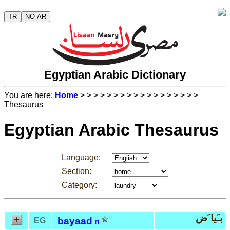
TR
NO AR
Egyptian Arabic Dictionary
You are here:
Home
>
>
>
>
>
>
>
>
>
>
>
>
>
>
>
>
>
>
Thesaurus
Egyptian Arabic Thesaurus
Language:
Section:
Category:
بـَيا َض
bayaad
EG
n