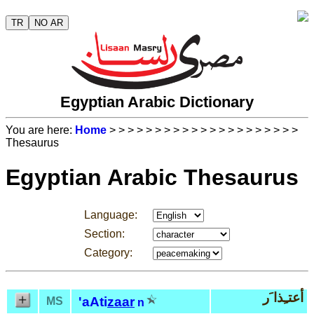
TR
NO AR
Egyptian Arabic Dictionary
You are here:
Home
>
>
>
>
>
>
>
>
>
>
>
>
>
>
>
>
>
>
>
>
>
Thesaurus
Egyptian Arabic Thesaurus
Language:
Section:
Category:
أعتـِذا َر
'aAti
zaar
MS
n