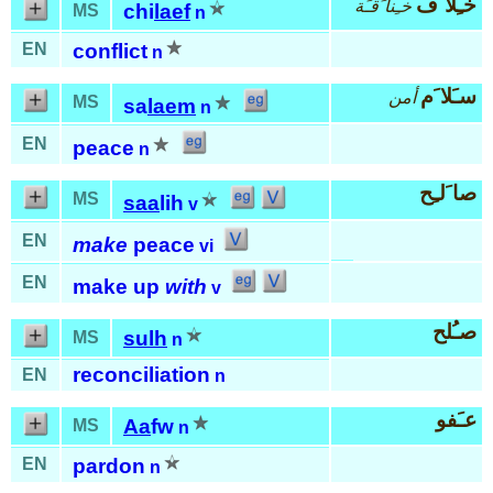
خـِلا َف
خـِنا َقـَة
chi
laef
MS
n
EN
conflict
n
سـَلا َم
أمن
MS
sa
laem
n
EN
peace
n
صا َلـِح
MS
saa
lih
v
EN
make
peace
vi
EN
make up
with
v
صـُلح
sulh
MS
n
reconciliation
EN
n
عـَفو
Aa
fw
MS
n
EN
pardon
n