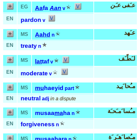
عـَفى
عـَن
EG
Aa
fa
Aan
v
EN
pardon
v
عـَهد
Aahd
MS
n
EN
treaty
n
لـَطّـَف
MS
lat
taf
v
EN
moderate
v
مـُحا َيـِد
mu
haeyid
MS
part
neutral
EN
adj
in a dispute
مـُسا َمـَحـَة
musaa
ma
ha
MS
n
EN
forgiveness
n
مـُصا َهـَر َة
musaa
ha
ra
MS
n