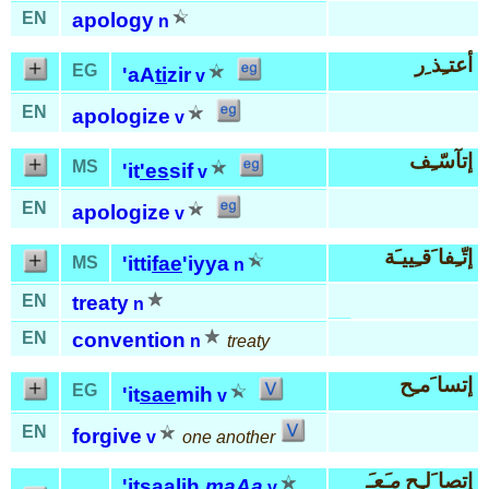
EN
apology
n
أعتـِذ ِر
EG
'aA
ti
zir
v
EN
apologize
v
إتآسّـِف
MS
'it
'es
sif
v
EN
apologize
v
إتّـِفا َقـِييـَة
'itti
fae
'iyya
MS
n
EN
treaty
n
EN
convention
n
treaty
إتسا َمـِح
EG
'it
sae
mih
v
EN
forgive
v
one another
إتصا َلـِح
مـَعـَ
'it
saa
lih
ma
Aa
v