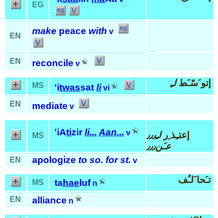
EG
make
peace
with
v
EN
EN
reconcile
v
إتو َسّـَط
لـِ
MS
'i
twas
sat
li
vi
EN
mediate
v
'iA
ti
zir
li...
Aan...
v
إعتـِذ ِر
لـِ٫٫٫
MS
عـَن٫٫٫
apologize
to so. for st.
EN
v
تـَحا َلـُف
ta
hae
luf
MS
n
EN
alliance
n