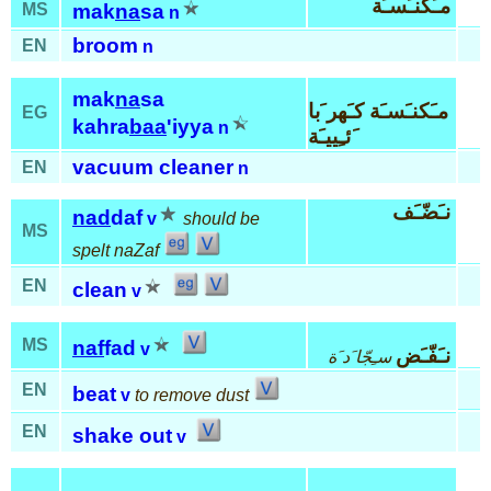
مـَكنـَسـَة
MS
mak
na
sa
n
broom
EN
n
mak
na
sa
مـَكنـَسـَة كـَهر َبا
EG
kahra
baa
'iyya
n
َئـِييـَة
vacuum cleaner
EN
n
نـَضّـَف
nad
daf
v
should be
MS
spelt naZaf
EN
clean
v
MS
naf
fad
v
نـَفّـَض
سـِجّا َد َة
EN
beat
v
to remove dust
EN
shake out
v