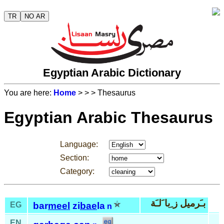
TR
NO AR
Egyptian Arabic Dictionary
You are here:
Home
>
>
> Thesaurus
Egyptian Arabic Thesaurus
Language:
Section:
Category:
بـَرميل ز ِبا َلـَة
EG
bar
meel
zi
bae
la
n
EN