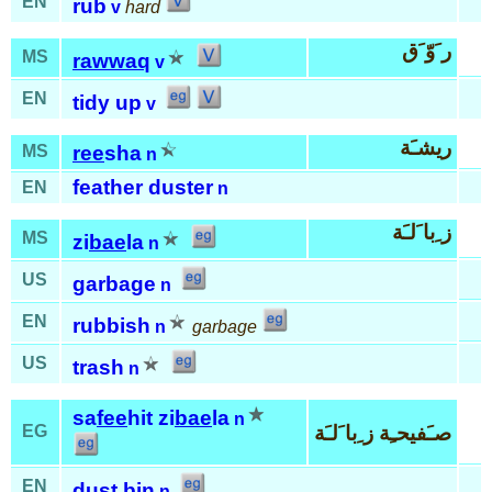
EN
rub
v
hard
ر َوّ َق
MS
rawwaq
v
EN
tidy up
v
ريشـَة
MS
ree
sha
n
feather duster
EN
n
ز ِبا َلـَة
MS
zi
bae
la
n
US
garbage
n
EN
rubbish
n
garbage
US
trash
n
sa
fee
hit zi
bae
la
n
صـَفيحـِة ز ِبا َلـَة
EG
EN
dust bin
n