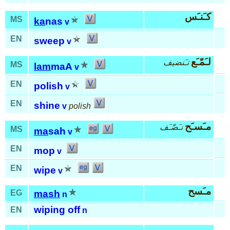
كـَنـَس
MS
ka
nas
v
EN
sweep
v
لـَمّـَع
تـَنضيف
MS
lam
maA
v
EN
polish
v
EN
shine
v
polish
مـَسـَح
نـَضّـَف
MS
ma
sah
v
EN
mop
v
EN
wipe
v
مـَسح
EG
mash
n
wiping off
EN
n