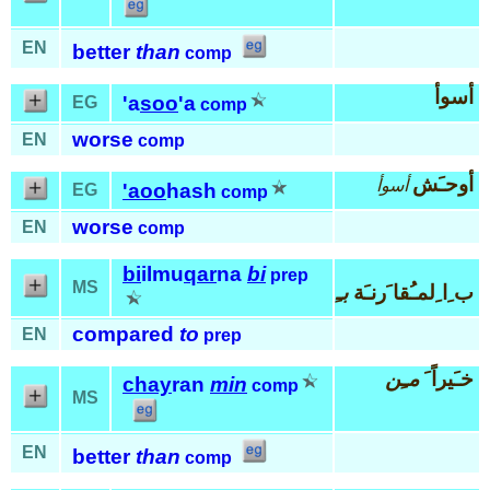
EN
better
than
comp
أسوأ
'a
soo
'a
EG
comp
worse
EN
comp
أوحـَش
أسوأ
'aoo
hash
EG
comp
worse
EN
comp
bi
ilmu
qar
na
bi
prep
MS
ب ِا ِلمـُقا َرنـَة
بـِ
compared
to
EN
prep
خـَيراً َ
مـِن
chay
ran
min
comp
MS
EN
better
than
comp