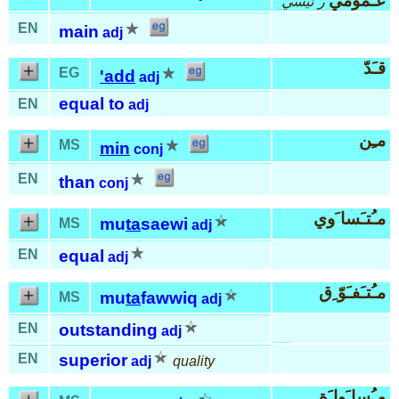
عـُمومي
ر َئيسي
EN
main
adj
قـَدّ
EG
'add
adj
equal to
EN
adj
مـِن
MS
min
conj
EN
than
conj
مـُتـَسا َوي
mu
ta
saewi
MS
adj
EN
equal
adj
مـُتـَفـَوّ ِق
mu
ta
fawwiq
MS
adj
EN
outstanding
adj
EN
superior
adj
quality
مـُسا َوا َة