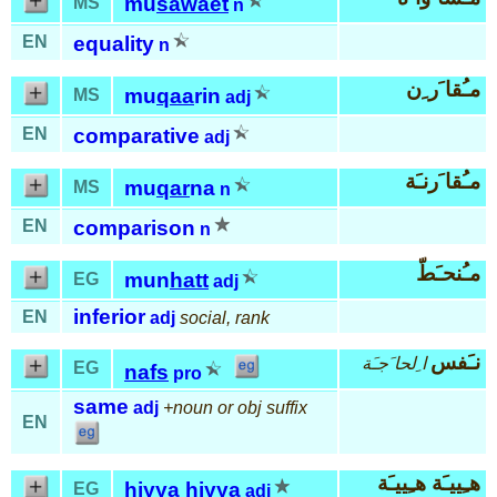
mu
sawaet
MS
n
EN
equality
n
مـُقا َر ِن
mu
qaa
rin
MS
adj
EN
comparative
adj
مـُقا َرنـَة
mu
qar
na
MS
n
EN
comparison
n
مـُنحـَطّ
mun
hatt
EG
adj
inferior
EN
adj
social, rank
نـَفس
ا ِلحا َجـَة
EG
nafs
pro
same
adj
+noun or obj suffix
EN
هـِييـَة هـِييـَة
hiyya
hiyya
EG
adj