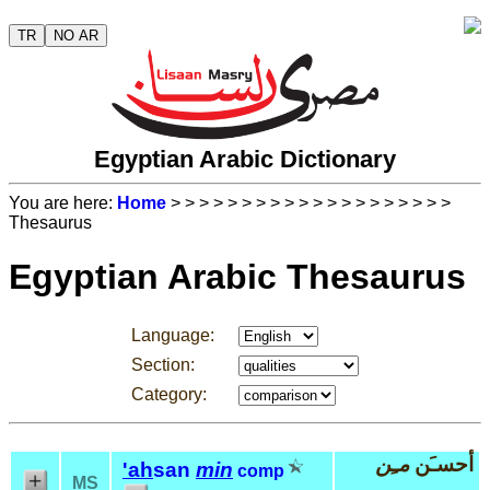
TR
NO AR
Egyptian Arabic Dictionary
You are here:
Home
>
>
>
>
>
>
>
>
>
>
>
>
>
>
>
>
>
>
>
>
Thesaurus
Egyptian Arabic Thesaurus
Language:
Section:
Category:
أحسـَن
مـِن
'ah
san
min
comp
MS