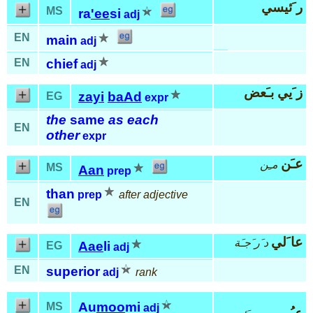
ر َئيسي
MS
ra
'ee
si
adj
EN
main
adj
EN
chief
adj
ز َيي بـَعض
zayi
baAd
EG
expr
the
same
as each
EN
other
expr
عـَن
مـِن
MS
Aan
prep
than
prep
after adjective
EN
عا َلي
د َر َجـَة
Aae
li
EG
adj
EN
superior
adj
rank
Au
moo
mi
MS
adj