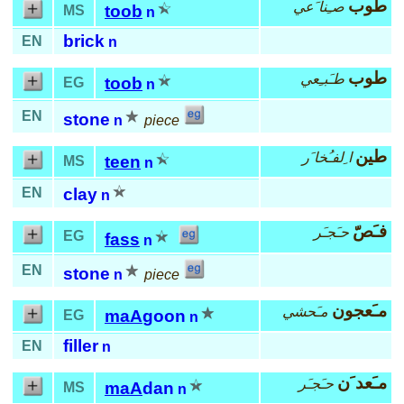
طوب
صـِنا َعي
toob
MS
n
brick
EN
n
طوب
طـَبـِعي
toob
EG
n
EN
stone
n
piece
طين
ا ِلفـُخا َر
teen
MS
n
EN
clay
n
فـَصّ
حـَجـَر
EG
fass
n
EN
stone
n
piece
مـَعجون
مـَحشي
maA
goon
EG
n
filler
EN
n
مـَعد َن
حـَجـَر
maA
dan
MS
n