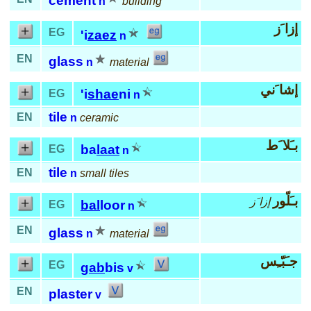
cement
n
building
إزا َز
EG
'i
zaez
n
EN
glass
n
material
إشا َني
'i
shae
ni
EG
n
tile
EN
n
ceramic
بـَلا َط
ba
laat
EG
n
tile
EN
n
small tiles
بـَلّور
إزا َز
bal
loor
EG
n
EN
glass
n
material
جـَبّـِس
EG
gab
bis
v
EN
plaster
v