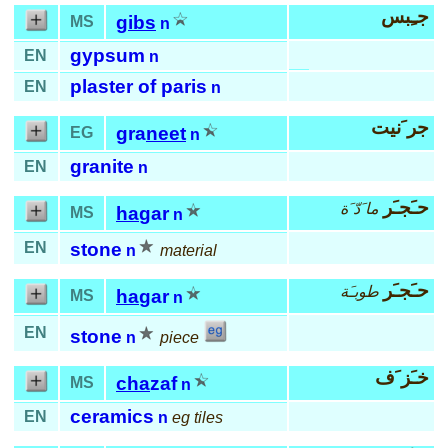
جـِبس
gibs
MS
n
gypsum
EN
n
plaster of paris
EN
n
جر َنيت
gra
neet
EG
n
granite
EN
n
حـَجـَر
ما َدّ َة
ha
gar
MS
n
EN
stone
n
material
حـَجـَر
طوبـَة
ha
gar
MS
n
EN
stone
n
piece
خـَز َف
cha
zaf
MS
n
ceramics
EN
n
eg tiles