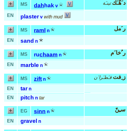
د َهّـَك
تينـَة
MS
dah
hak
v
EN
plaster
v
with mud
ر َمل
raml
MS
n
EN
sand
n
ر ُخا َم
ru
chaam
MS
n
EN
marble
n
ز ِفت
قـَطـَرا َن
zift
MS
n
tar
EN
n
pitch
EN
n
tar
سـِنّ
sinn
EG
n
gravel
EN
n