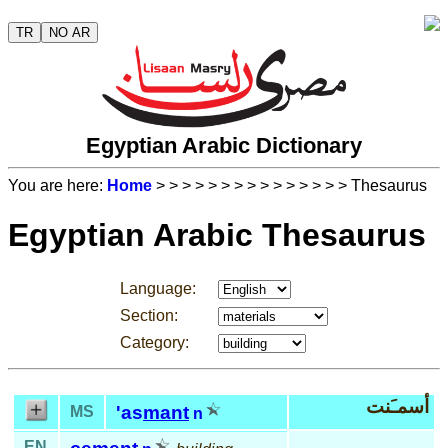
TR
NO AR
Egyptian Arabic Dictionary
You are here:
Home
>
>
>
>
>
>
>
>
>
>
>
>
>
>
> Thesaurus
Egyptian Arabic Thesaurus
Language:
Section:
Category:
أسمـَنت
'as
mant
MS
n
EN