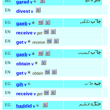
MS
ga
rad
v
EN
divest
v
جا َب
تـَلـَقّى
EG
gaeb
v
EN
receive
v
get
EN
get
v
receive
جا َب
كـِسـِب
EG
gaeb
v
EN
obtain
v
EN
get
v
obtain
جـِه
جا َب
EG
gih
v
EN
receive
v
get
حـَدّ ِد
قـَسّـِم
EG
had
did
v