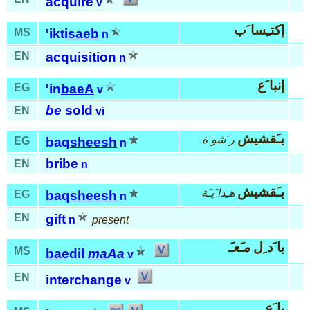
acquire
v
إكتـِسا َب
MS
'ikti
saeb
n
EN
acquisition
n
إنبا َع
EG
'in
baeA
v
be
sold
EN
vi
بـَقشيش
ر َشو َة
EG
baq
sheesh
n
bribe
EN
n
بـَقشيش
هـِدا َيـَة
EG
baq
sheesh
n
EN
gift
n
present
با َد ِل
مـَعـَ
MS
bae
dil
ma
Aa
v
EN
interchange
v
با َع