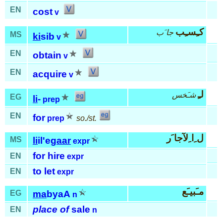
EN
cost
v
كـِسـِب
جا َب
MS
ki
sib
v
EN
obtain
v
EN
acquire
v
لـِ
شـَخس
EG
li
-
prep
EN
for
prep
so./st.
ل ِا ِلآجا َر
MS
li
il'e
gaar
expr
for hire
EN
expr
to let
EN
expr
مـَبيـَع
EG
ma
byaA
n
place of
sale
EN
n