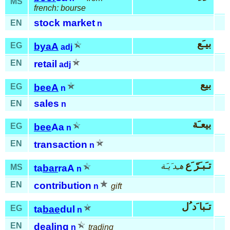
MS
french: bourse
stock market
EN
n
بيـَع
EG
byaA
adj
EN
retail
adj
بيع
EG
beeA
n
sales
EN
n
بيعـَة
EG
bee
Aa
n
EN
transaction
n
تـَبـَرّ َع
هـِد َيـَة
MS
ta
bar
raA
n
EN
contribution
n
gift
تـَبا َد ُل
EG
ta
bae
dul
n
EN
dealing
n
trading