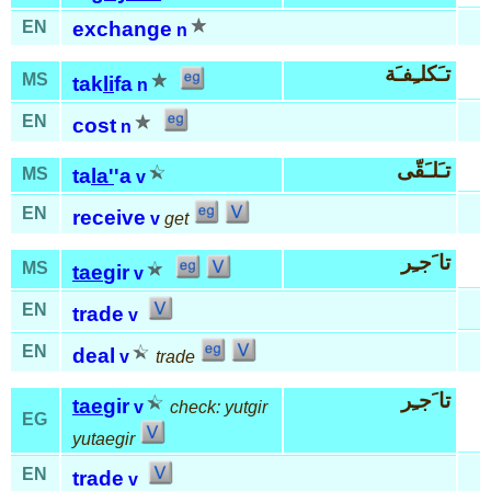
EN
exchange
n
تـَكلـِفـَة
MS
tak
li
fa
n
EN
cost
n
تـَلـَقّى
MS
ta
la'
'a
v
EN
receive
v
get
تا َجـِر
MS
tae
gir
v
EN
trade
v
EN
deal
v
trade
تا َجـِر
tae
gir
v
check: yutgir
EG
yutaegir
EN
trade
v