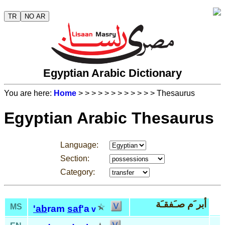
TR
NO AR
Egyptian Arabic Dictionary
You are here:
Home
>
>
>
>
>
>
>
>
>
>
>
> Thesaurus
Egyptian Arabic Thesaurus
Language:
Section:
Category:
أبر َم صـَفقـَة
MS
'ab
ram
saf
'a
v