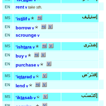
rent
EN
v
take sth.
إستـِلـِف
MS
'is
ti
lif
v
EN
borrow
v
scrounge
EN
v
إشتـَرى
MS
'ish
ta
ra
v
EN
buy
v
EN
purchase
v
إقتـَر َض
MS
'iq
ta
rad
v
EN
lend
v
إكتـَسـَب
MS
'ik
ta
sab
v
EN