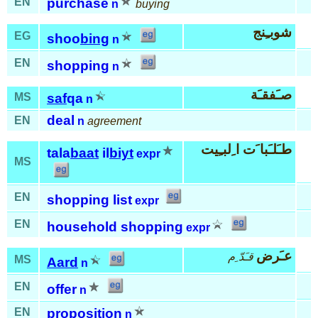
EN
purchase
n
buying
شوبـِنج
EG
shoo
bing
n
EN
shopping
n
صـَفقـَة
MS
saf
qa
n
deal
EN
n
agreement
طـَلـَبا َت ا ِلبـِيت
tala
baat
il
biyt
expr
MS
EN
shopping list
expr
EN
household shopping
expr
عـَرض
قـَدّ ِم
MS
Aard
n
EN
offer
n
EN
proposition
n