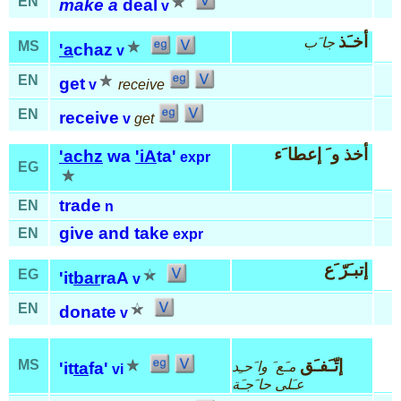
EN
make a
deal
v
أخـَذ
جا َب
MS
'a
chaz
v
EN
get
v
receive
EN
receive
v
get
أخذ و َ إعطا َء
'achz
wa
'iA
ta'
expr
EG
trade
EN
n
give and take
EN
expr
إتبـَرّ َع
EG
'it
bar
raA
v
EN
donate
v
إتّـَفـَق
MS
مـَع َ وا َحـِد
'it
ta
fa'
vi
عـَلى حا َجـَة