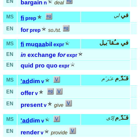
EN
bargain
n
deal
في
لي
MS
fi
prep
EN
for
prep
so./st.
في مـُقا َبـِل
MS
fi
mu
qaa
bil
expr
EN
in
exchange
for
expr
EN
quid pro quo
expr
قـَدّ ِم
عـَز َم
MS
'ad
dim
v
EN
offer
v
EN
present
v
give
قـَدّ ِم
إدّى
MS
'ad
dim
v
EN
render
v
provide