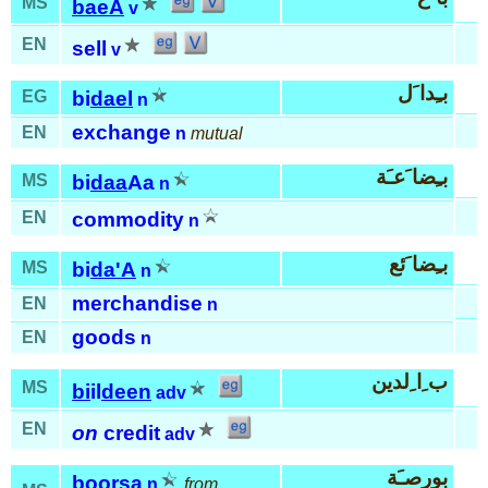
MS
baeA
v
EN
sell
v
بـِدا َل
EG
bi
dael
n
exchange
EN
n
mutual
بـِضا َعـَة
MS
bi
daa
Aa
n
EN
commodity
n
بـِضا َئع
MS
bi
da'A
n
merchandise
EN
n
goods
EN
n
ب ِا ِلدين
MS
bi
il
deen
adv
EN
on
credit
adv
بورصـَة
boor
sa
n
from