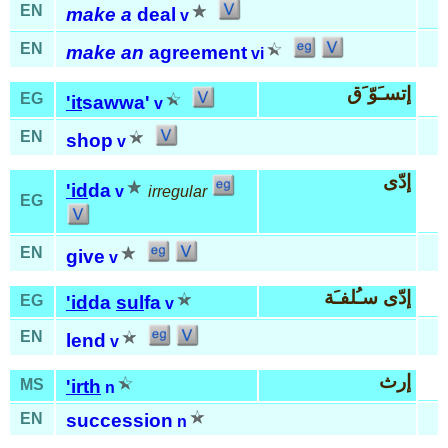
EN
make a
deal
v
EN
make an
agreement
vi
إتسـَوّ َق
EG
'it
sawwa'
v
EN
shop
v
إدّى
'id
da
v
irregular
EG
EN
give
v
إدّى سـُلفـَة
EG
'id
da
sul
fa
v
EN
lend
v
إرث
MS
'irth
n
EN
succession
n