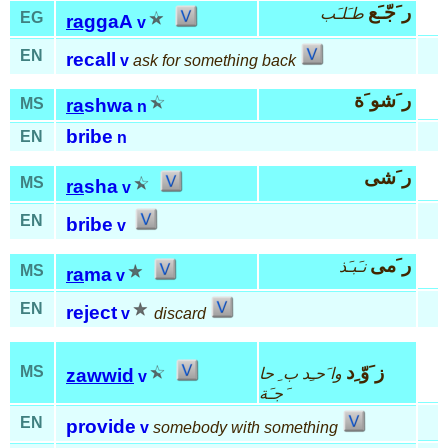
ر َجّـَع
طـَلـَب
EG
rag
gaA
v
EN
recall
v
ask for something back
ر َشو َة
MS
ra
shwa
n
bribe
EN
n
ر َشى
MS
ra
sha
v
EN
bribe
v
ر َمى
نـَبـَذ
MS
ra
ma
v
EN
reject
v
discard
ز َوّ ِد
MS
وا َحـِد
ب ِ
حا
zawwid
v
َجـَة
EN
provide
v
somebody with something