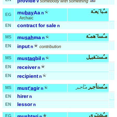
provide
v
somebody with something
مـُبا َيعـَة
mu
bay
Aa
n
EG
Archaic
contract for sale
EN
n
مـُسا َهمـَة
MS
mu
sah
ma
n
EN
input
n
contribution
مـُستـَقبـِل
MS
mus
taq
bil
n
EN
receiver
n
EN
recipient
n
مـُستأجـِر
مـُأجـِر
MS
must
'a
gir
n
hirer
EN
n
lessor
EN
n
مـُشتـَري
EG
mush
ta
ri
n