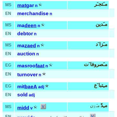
مـَتجـَر
MS
mat
gar
n
merchandise
EN
n
مـَدين
MS
ma
deen
n
debtor
EN
n
مـَزا َد
MS
ma
zaed
n
auction
EN
n
مـَصروفا َت
EG
masroo
faat
n
EN
turnover
n
مـِتبا َع
EG
mit
baeA
adj
sold
EN
adj
مـِدّ
مـَٶن
MS
midd
v
EN