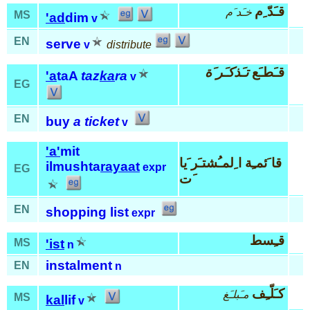
قـَدّ ِم
خـَد َم
MS
'ad
dim
v
EN
serve
v
distribute
قـَطـَع
تـَذكـَر َة
'a
taA
taz
ka
ra
v
EG
EN
buy
a ticket
v
'a'
mit
قا َئمـِة ا ِلمـُشتـَر َيا
ilmushta
rayaat
expr
EG
َت
EN
shopping list
expr
قـِسط
MS
'ist
n
instalment
EN
n
كـَلّـِف
مـَبلـَغ
MS
kal
lif
v