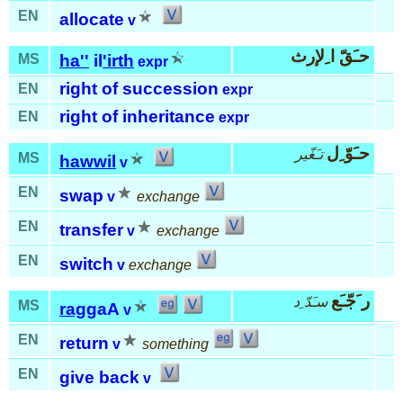
EN
allocate
v
حـَقّ ا ِلإرث
MS
ha''
il
'irth
expr
right of succession
EN
expr
right of inheritance
EN
expr
حـَوّ ِل
تـَغّير
MS
hawwil
v
EN
swap
v
exchange
EN
transfer
v
exchange
EN
switch
v
exchange
ر َجّـَع
سـَدّ ِد
MS
rag
gaA
v
EN
return
v
something
EN
give back
v