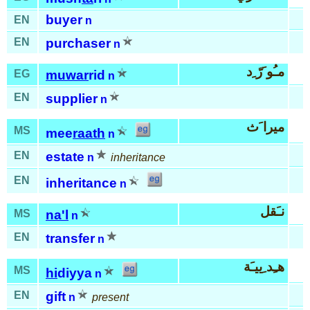
buyer
EN
n
EN
purchaser
n
مـُو َرّ ِد
EG
muwar
rid
n
EN
supplier
n
ميرا َث
MS
mee
raath
n
EN
estate
n
inheritance
EN
inheritance
n
نـَقل
MS
na'l
n
EN
transfer
n
هـِد ِييـَة
MS
hi
diyya
n
EN
gift
n
present