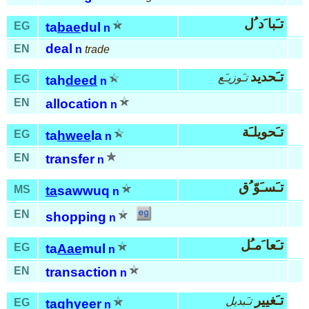
تـَبا َد ُل
EG
ta
bae
dul
n
deal
EN
n
trade
تـَحديد
تـَوزيـَع
EG
tah
deed
n
EN
allocation
n
تـَحويلـَة
EG
ta
hwee
la
n
EN
transfer
n
تـَسـَوّ ُق
MS
ta
sawwuq
n
EN
shopping
n
تـَعا َمـُل
EG
ta
Aae
mul
n
EN
transaction
n
تـَغيير
تـَبديل
EG
ta
ghyeer
n