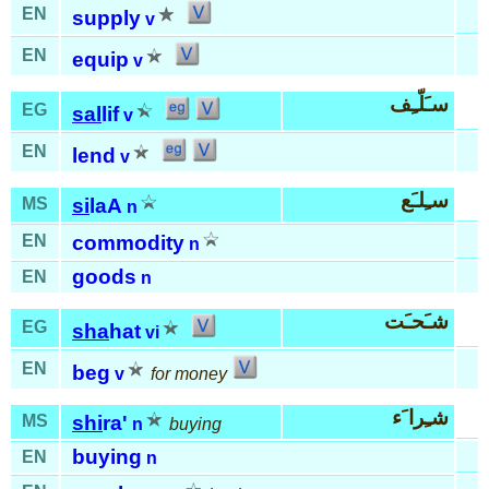
EN
supply
v
EN
equip
v
سـَلّـِف
EG
sal
lif
v
EN
lend
v
سـِلـَع
MS
si
laA
n
EN
commodity
n
goods
EN
n
شـَحـَت
EG
sha
hat
vi
EN
beg
v
for money
شـِرا َء
MS
shi
ra'
n
buying
buying
EN
n