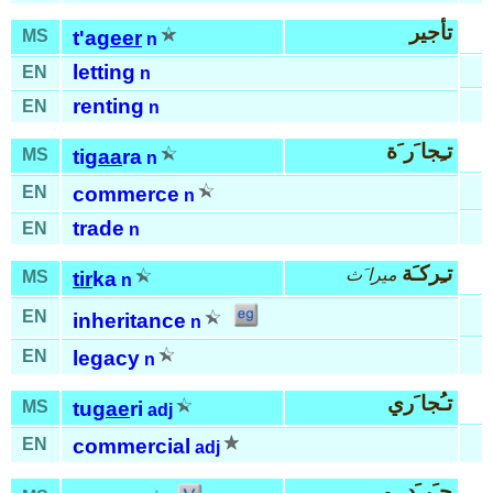
تأجير
MS
t'a
geer
n
letting
EN
n
renting
EN
n
تـِجا َر َة
MS
ti
gaa
ra
n
EN
commerce
n
trade
EN
n
تـِركـَة
ميرا َث
MS
tir
ka
n
EN
inheritance
n
EN
legacy
n
تـُجا َري
MS
tu
gae
ri
adj
EN
commercial
adj
جـَر َد
بيع