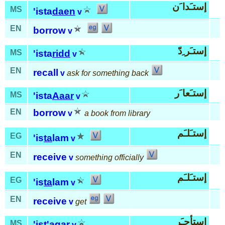
إستـَدا َن
MS
'ista
daen
v
EN
borrow
v
إستـَر ِدّ
MS
'ista
ridd
v
EN
recall
v
ask for something back
إستـَعا َر
MS
'ista
Aaar
v
EN
borrow
v
a book from library
إستـَلـَم
EG
'is
ta
lam
v
EN
receive
v
something officially
إستـَلـَم
EG
'is
ta
lam
v
EN
receive
v
get
إستأجـَر
MS
'ist
'a
gar
v