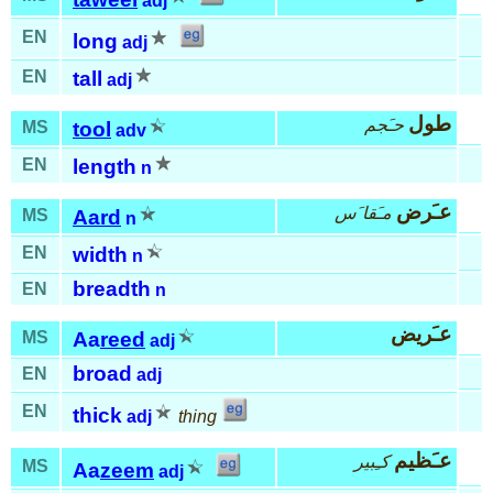
adj
EN
long
adj
EN
tall
adj
طول
حـَجم
MS
tool
adv
EN
length
n
عـَرض
مـَقا َس
MS
Aard
n
EN
width
n
breadth
EN
n
عـَريض
MS
Aa
reed
adj
broad
EN
adj
EN
thick
adj
thing
عـَظيم
كـِبير
MS
Aa
zeem
adj