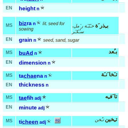
EN
height
n
biz
ra
n
lit. seed for
بـِذر َة
MS
حـَبّـَة ر َمل،
sowing
سـُكـَر
EN
grain
n
seed, sand, sugar
بـُعد
MS
buAd
n
EN
dimension
n
تـَخا َنـَة
MS
ta
chae
na
n
thickness
EN
n
تا َفـِه
MS
tae
fih
adj
EN
minute
adj
تـِخين
تـُخن
MS
ti
cheen
adj