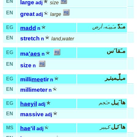
EN
large
adj
size
EN
great
adj
large
مـَدّ
مـَييـَه، أرض
EG
madd
n
EN
stretch
n
land,water
مـَقا َس
EG
ma
'aes
n
EN
size
n
مـِلّـِميتـِر
EG
milli
mee
tir
n
EN
millimeter
n
ها َيـِل
حـَجم
EG
haeyil
adj
EN
massive
adj
ها َئـِل
كـِبير
MS
hae
'il
adj