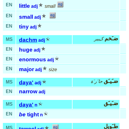
EN
little
adj
small
EN
small
adj
EN
tiny
adj
ضـَخم
كـِبير
MS
dachm
adj
EN
huge
adj
EN
enormous
adj
EN
major
adj
size
ضـَيـَق
حا َر َة
MS
daya'
adj
narrow
EN
adj
ضـَيـَق
MS
daya'
n
EN
be
tight
n
طـَويل
MS
taweel