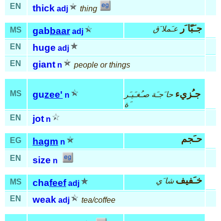
EN
thick
adj
thing
جـَبّا َر
عـَملا َق
MS
gab
baar
adj
EN
huge
adj
EN
giant
n
people or things
جـُزيء
MS
gu
zee'
حا َجـَة صـُغـَيـَر
n
َة
EN
jot
n
حـَجم
EG
hagm
n
EN
size
n
خـَفيف
شا َي
MS
cha
feef
adj
EN
weak
adj
tea/coffee