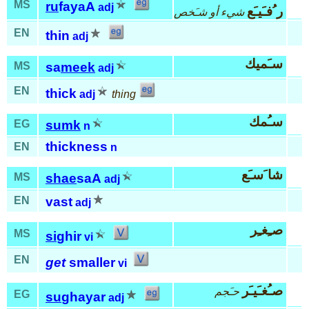
MS
ru
fayaA
adj
ر ُفـَيـَع
شيء أو شـَخص
EN
thin
adj
سـَميك
MS
sa
meek
adj
EN
thick
adj
thing
سـُمك
EG
sumk
n
thickness
EN
n
شا َسـَع
MS
shae
saA
adj
EN
vast
adj
صـِغـِر
MS
si
ghir
vi
EN
get
smaller
vi
صـُغـَيـَر
حـَجم
EG
su
ghayar
adj