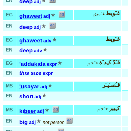
EN
deep
adj
غـَويط
غـَميق
EG
ghaweet
adj
EN
deep
adj
غـَويط
EG
ghaweet
adv
EN
deep
adv
قـَدّ كـِد َة
حـَجم
EG
'adda
ki
da
expr
this
size
EN
expr
قـُصـَيـَر
MS
'u
sayar
adj
EN
short
adj
كـِبير
حـَجم
MS
ki
beer
adj
EN
big
adj
not person