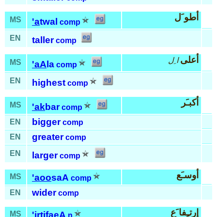
أطو َل
MS
'a
twal
comp
EN
taller
comp
أعلى
ا ِل
MS
'aA
la
comp
EN
highest
comp
أكبـَر
MS
'ak
bar
comp
bigger
EN
comp
greater
EN
comp
EN
larger
comp
أوسـَع
MS
'aoo
saA
comp
wider
EN
comp
إرتـِفا َع
MS
'irti
faeA
n