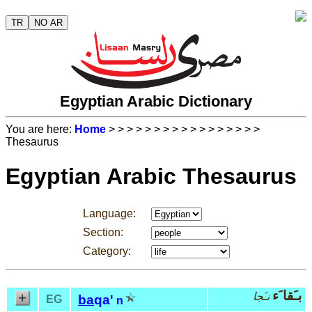
TR
NO AR
Egyptian Arabic Dictionary
You are here:
Home
>
>
>
>
>
>
>
>
>
>
>
>
>
>
>
>
>
Thesaurus
Egyptian Arabic Thesaurus
Language:
Section:
Category:
بـَقا َء
نـَجا
ba
qa'
EG
n