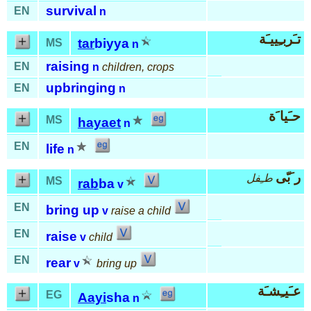
survival
EN
n
تـَربـِييـَة
tar
biyya
MS
n
raising
EN
n
children, crops
upbringing
EN
n
حـَيا َة
MS
hayaet
n
EN
life
n
ر َبّى
طـِفل
MS
rab
ba
v
EN
bring up
v
raise a child
EN
raise
v
child
EN
rear
v
bring up
عـَيـِشـَة
EG
Aayi
sha
n