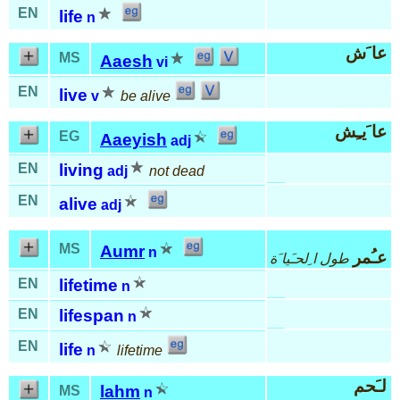
EN
life
n
عا َش
MS
Aaesh
vi
EN
live
v
be alive
عا َيـِش
EG
Aaeyish
adj
EN
living
adj
not dead
EN
alive
adj
MS
Aumr
n
عـُمر
طول ا ِلحـَيا َة
EN
lifetime
n
EN
lifespan
n
EN
life
n
lifetime
لـَحم
lahm
MS
n