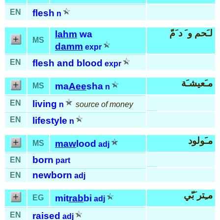
EN
flesh
n
لـَحم و َ د َمّ
lahm
wa
MS
damm
expr
EN
flesh and blood
expr
مـَعيشـَة
ma
Aee
sha
MS
n
EN
living
n
source of money
EN
lifestyle
n
مـَولود
maw
lood
MS
adj
born
EN
part
newborn
EN
adj
مـِتر َبّي
mit
rab
bi
EG
adj
EN
raised
adj