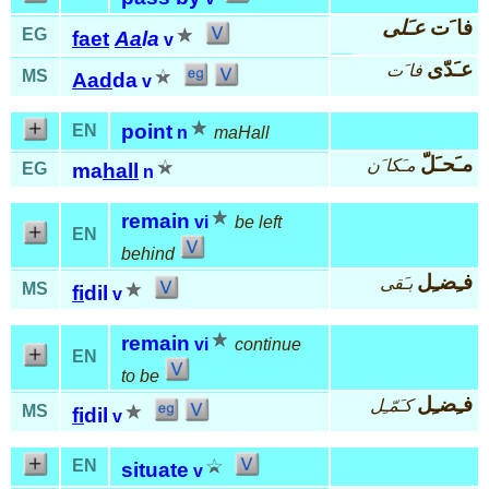
فا َت
عـَلى
EG
faet
Aa
la
v
عـَدّى
فا َت
MS
Aad
da
v
point
EN
n
maHall
مـَحـَلّ
مـَكا َن
EG
ma
hall
n
remain
vi
be left
EN
behind
فـِضـِل
بـَقى
MS
fi
dil
v
remain
vi
continue
EN
to be
فـِضـِل
كـَمّـِل
MS
fi
dil
v
EN
situate
v