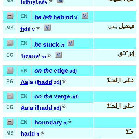
MS
fiil
biyt
adv
EN
be left
behind
vi
فـِضـِل
بـَقى
MS
fi
dil
v
EN
be
stuck
vi
إتز َنـَق
EG
'it
za
na'
vi
on the
edge
EN
adj
عـَلى ا ِلحـَدّ
EG
Aa
la il
hadd
adj
on the
verge
EN
adj
عـَلى ا ِلحـَدّ
EG
Aa
la il
hadd
adj
boundary
EN
n
حـَدّ
MS
hadd
n