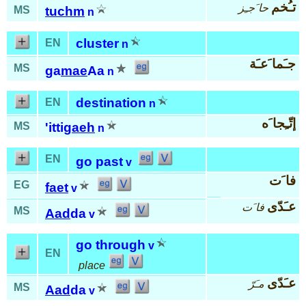
تـُخم
حا َجـِز
MS
tuchm
n
cluster
EN
n
جـَما َعـَة
MS
ga
mae
Aa
n
destination
EN
n
إتّـِجا َه
MS
'itti
gaeh
n
EN
go past
v
فا َت
EG
faet
v
عـَدّى
فا َت
MS
Aad
da
v
go through
v
EN
place
عـَدّى
مـَرّ
MS
Aad
da
v