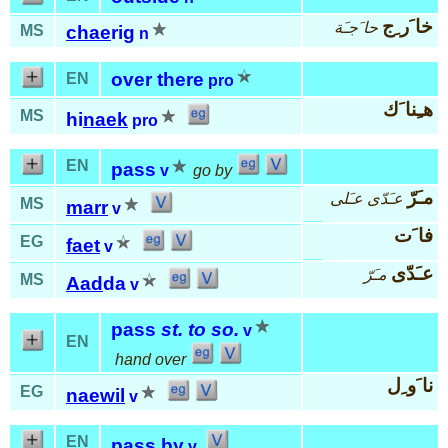
خا َر ِج
حا َجـَة
MS
chae
rig
n
over there
EN
pro
هـِنا َك
MS
hi
naek
pro
EN
pass
v
go by
مـَرّ
عـَدّى
عـَلى
MS
marr
v
فا َت
EG
faet
v
عـَدّى
مـَرّ
MS
Aad
da
v
pass
st. to so.
v
EN
hand over
نا َو ِل
EG
naewil
v
EN
pass by
v