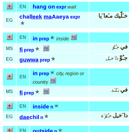
hang on
EN
expr
wait
خـَلّيك مـَعا َيا
chal
leek
ma
Aaeya
expr
EG
EN
in
prep
inside
في
جـُوَّ
MS
fi
prep
جـُوَّ
دا َخـِل
EG
guwwa
prep
in
prep
city, region or
EN
country
في
بـَلـَد
MS
fi
prep
inside
EN
n
دا َخـِل
جـُوّ َة
EG
dae
chil
n
outside
EN
n