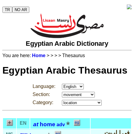
TR
NO AR
Egyptian Arabic Dictionary
You are here:
Home
>
>
>
> Thesaurus
Egyptian Arabic Thesaurus
Language:
Section:
Category:
EN
at
home
adv
في ا ِلبـِيت