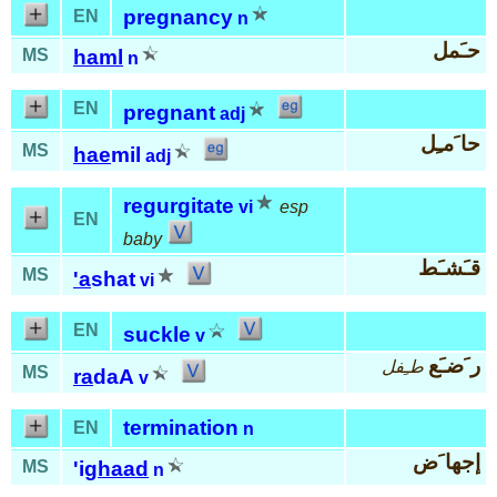
pregnancy
EN
n
حـَمل
MS
haml
n
EN
pregnant
adj
حا َمـِل
MS
hae
mil
adj
regurgitate
vi
esp
EN
baby
قـَشـَط
MS
'a
shat
vi
EN
suckle
v
ر َضـَع
طـِفل
MS
ra
daA
v
termination
EN
n
إجها َض
MS
'ig
haad
n