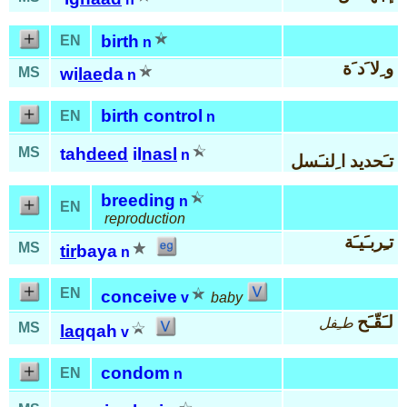
birth
EN
n
و ِلا َد َة
MS
wi
lae
da
n
birth control
EN
n
MS
tah
deed
il
nasl
n
تـَحديد ا ِلنـَسل
breeding
n
EN
reproduction
تـِربـَيـَة
MS
tir
baya
n
EN
conceive
v
baby
لـَقّـَح
طـِفل
MS
laq
qah
v
condom
EN
n