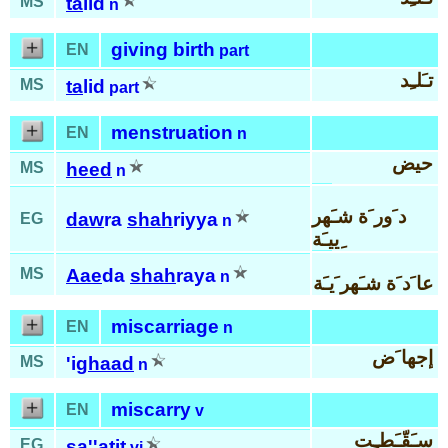
MS
ta
lid
n
giving birth
EN
part
تـَلـِد
MS
ta
lid
part
menstruation
EN
n
حيض
MS
heed
n
د َور َة شـَهر
daw
ra
shah
riyya
EG
n
ِييـَة
MS
Aae
da
shah
raya
n
عا َد َة شـَهر َيـَة
miscarriage
EN
n
إجها َض
MS
'ig
haad
n
miscarry
EN
v
سـَقّـَطـِت
EG
sa'
'a
tit
vi