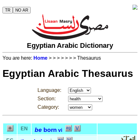
TR
NO AR
Egyptian Arabic Dictionary
You are here:
Home
>
>
>
>
>
>
> Thesaurus
Egyptian Arabic Thesaurus
Language:
Section:
Category:
EN
be
born
vi
إتو َلـَد