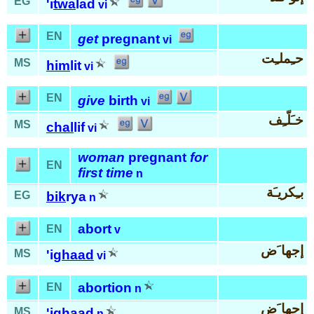
EG
'i
twa
lad
vi
EN
get
pregnant
vi
حـِملـِت
MS
him
lit
vi
EN
give
birth
vi
خـَلّـِف
MS
chal
lif
vi
woman
pregnant
for
EN
first time
n
بـِكريـَة
EG
bik
rya
n
abort
EN
v
إجها َض
MS
'ig
haad
vi
abortion
EN
n
إجها َض
MS
'ig
haad
n