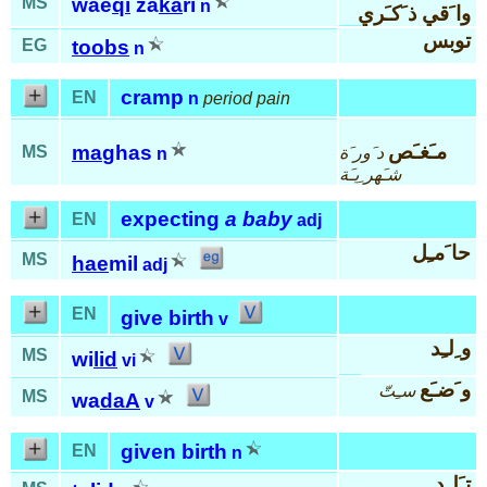
MS
wae
qi
za
ka
ri
n
وا َقي ذ َكـَري
توبس
EG
toobs
n
cramp
EN
n
period pain
مـَغـَص
ma
ghas
MS
د َور َة
n
شـَهر ِيـَة
expecting
a baby
EN
adj
حا َمـِل
MS
hae
mil
adj
EN
give birth
v
و ِلـِد
MS
wi
lid
vi
و َضـَع
سـِتّ
MS
wa
daA
v
given birth
EN
n
تـَلـِد