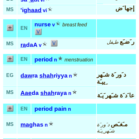
إجها َض
MS
'ig
haad
vi
nurse
v
breast feed
EN
ر َضـَع
طـِفل
MS
ra
daA
v
period
EN
n
menstruation
د َور َة شـَهر
daw
ra
shah
riyya
EG
n
ِييـَة
MS
Aae
da
shah
raya
n
عا َد َة شـَهر َيـَة
period pain
EN
n
مـَغـَص
ma
ghas
MS
د َور َة
n
شـَهر ِيـَة