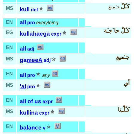
كـُلّ
جـَميع
MS
kull
det
all
EN
pro
everything
كـُلّ حا َجـَة
EG
kulla
hae
ga
expr
EN
all
adj
جـَميع
MS
ga
meeA
adj
EN
all
pro
any
أي
MS
'ai
pro
EN
all of us
expr
كـُلّـِنا
MS
kul
li
na
expr
EN
balance
v