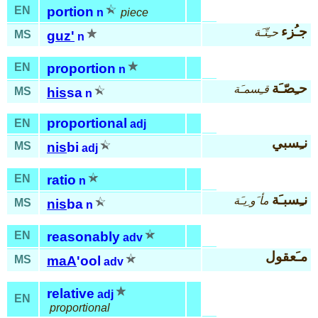
EN
portion
n
piece
جـُزء
حـِتّـَة
MS
guz'
n
EN
proportion
n
حـِصّـَة
قـِسمـَة
MS
his
sa
n
proportional
EN
adj
نـِسبي
MS
nis
bi
adj
EN
ratio
n
نـِسبـَة
مأ َو ِيـَة
MS
nis
ba
n
EN
reasonably
adv
مـَعقول
MS
maA
'ool
adv
relative
adj
EN
proportional