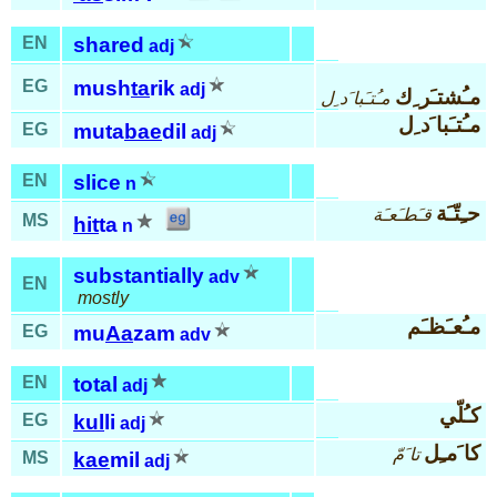
EN
shared
adj
EG
mush
ta
rik
adj
مـُشتـَر ِك
مـُتـَبا َد ِل
مـُتـَبا َد ِل
EG
muta
bae
dil
adj
EN
slice
n
حـِتّـَة
قـَطـَعـَة
MS
hit
ta
n
substantially
adv
EN
mostly
مـُعـَظـَم
EG
mu
Aa
zam
adv
EN
total
adj
كـُلّي
EG
kul
li
adj
كا َمـِل
تا َمّ
MS
kae
mil
adj