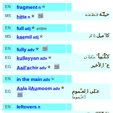
EN
fragment
n
حـِتّـَة
قـَطـَعـَة
MS
hit
ta
n
EN
full
adj
entire
كا َمـِل
تا َمّ
MS
kae
mil
adj
EN
fully
adv
كـُلّـَيياً َ
مـَليا َن
EG
kul
layyan
adv
ع َ ا ِلأخـِر
EG
Aail
'a
chir
adv
EN
in the main
adv
Aa
la il
Au
moom
adv
عـَلى ا ِلعـُموم
EG
عـُموماً َ
leftovers
EN
n