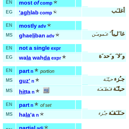
EN
most
of
comp
أغلـَب
EG
'agh
lab
comp
EN
mostly
adv
غا َلـِباً َ
عـَمومـَن
MS
ghae
li
ban
adv
not a single
EN
expr
و َلا َ و َحد َة
EG
wa
la
wah
da
expr
EN
part
n
portion
جـُزء
حـِتّـَة
MS
guz'
n
حـِتّـَة
قـَطـَعـَة
MS
hit
ta
n
EN
part
n
of set
حـَلـَقـَة
جـُزء
MS
ha
la
'a
n
partial
adj