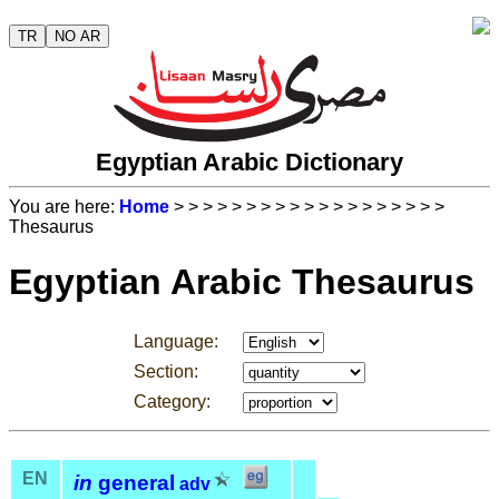
TR
NO AR
Egyptian Arabic Dictionary
You are here:
Home
>
>
>
>
>
>
>
>
>
>
>
>
>
>
>
>
>
>
>
Thesaurus
Egyptian Arabic Thesaurus
Language:
Section:
Category:
EN
in
general
adv