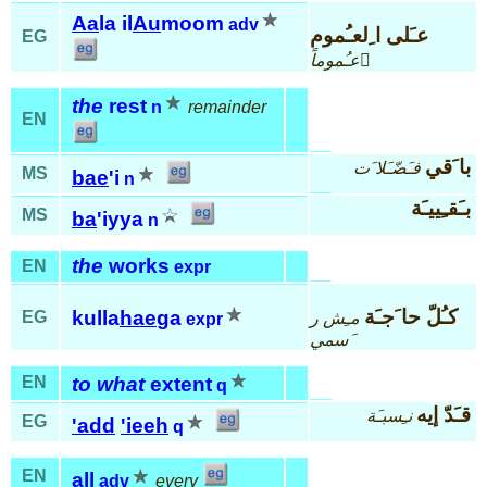
Aa
la il
Au
moom
adv
عـَلى ا ِلعـُموم
EG
عـُموماً َ
the
rest
n
remainder
EN
با َقي
فـَضّـَلا َت
MS
bae
'i
n
بـَقـِييـَة
MS
ba
'iyya
n
the
works
EN
expr
كـُلّ حا َجـَة
kulla
hae
ga
EG
مـِش ر
expr
َسمي
EN
to what
extent
q
قـَدّ إيه
نـِسبـَة
EG
'add
'ieeh
q
EN
all
adv
every