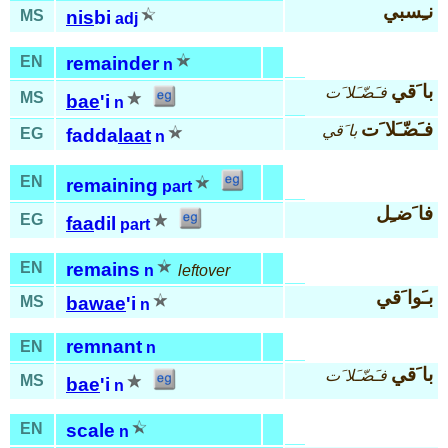
نـِسبي
MS
nis
bi
adj
EN
remainder
n
با َقي
فـَضّـَلا َت
MS
bae
'i
n
فـَضّـَلا َت
با َقي
EG
fadda
laat
n
EN
remaining
part
فا َضـِل
EG
faa
dil
part
EN
remains
n
leftover
بـَوا َقي
MS
bawae
'i
n
remnant
EN
n
با َقي
فـَضّـَلا َت
MS
bae
'i
n
EN
scale
n