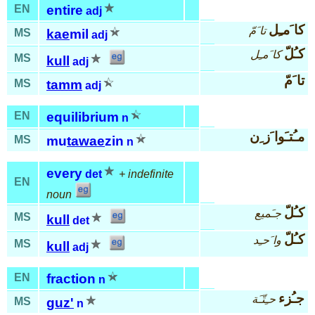
EN
entire
adj
كا َمـِل
تا َمّ
MS
kae
mil
adj
كـُلّ
كا َمـِل
MS
kull
adj
تا َمّ
MS
tamm
adj
EN
equilibrium
n
مـُتـَوا َز ِن
MS
mu
tawae
zin
n
every
det
+ indefinite
EN
noun
كـُلّ
جـَميع
MS
kull
det
كـُلّ
وا َحـِد
MS
kull
adj
EN
fraction
n
جـُزء
حـِتّـَة
MS
guz'
n