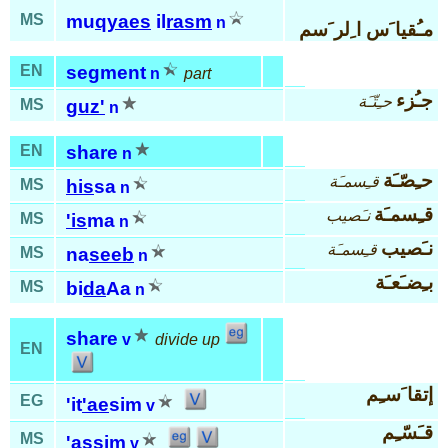
MS
mu
qyaes
il
rasm
n
مـُقيا َس ا ِلر َسم
EN
segment
n
part
جـُزء
حـِتّـَة
MS
guz'
n
EN
share
n
حـِصّـَة
قـِسمـَة
MS
his
sa
n
قـِسمـَة
نـَصيب
MS
'is
ma
n
نـَصيب
قـِسمـَة
MS
na
seeb
n
بـِضـَعـَة
MS
bi
da
Aa
n
share
v
divide up
EN
إتقا َسـِم
EG
'it
'ae
sim
v
قـَسّـِم
MS
'as
sim
v