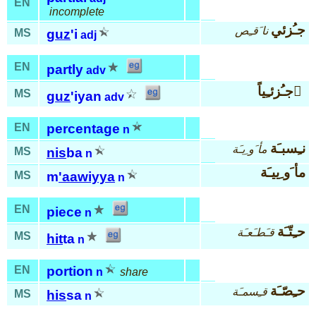
EN
incomplete
جـُزئي
نا َقـِص
MS
guz
'i
adj
EN
partly
adv
جـُزئـِياً َ
MS
guz
'iyan
adv
EN
percentage
n
نـِسبـَة
مأ َو ِيـَة
MS
nis
ba
n
مأ َو ِييـَة
MS
m
'aawiyya
n
EN
piece
n
حـِتّـَة
قـَطـَعـَة
MS
hit
ta
n
EN
portion
n
share
حـِصّـَة
قـِسمـَة
MS
his
sa
n