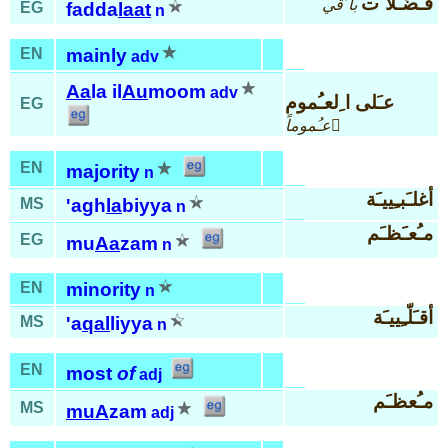
فـَضّـَلا َت
با َقي
EG
fadda
laat
n
EN
mainly
adv
Aa
la il
Au
moom
adv
عـَلى ا ِلعـُموم
EG
عـُموماً َ
EN
majority
n
أغلـَبـِييـَة
MS
'agh
la
biyya
n
مـُعـَظـَم
EG
mu
Aa
zam
n
EN
minority
n
أقـَلّـِييـَة
MS
'a
qal
liyya
n
EN
most
of
adj
مـُعظـَم
MS
muA
zam
adj