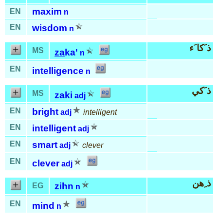
maxim
EN
n
EN
wisdom
n
ذ َكا َء
MS
za
ka'
n
EN
intelligence
n
ذ َكي
MS
za
ki
adj
EN
bright
adj
intelligent
EN
intelligent
adj
EN
smart
adj
clever
EN
clever
adj
ذ ِهن
zihn
EG
n
EN
mind
n