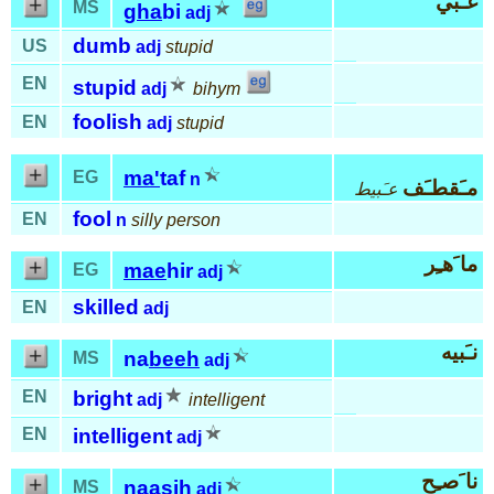
غـَبي
MS
gha
bi
adj
dumb
US
adj
stupid
EN
stupid
adj
bihym
foolish
EN
adj
stupid
ma'
taf
EG
n
مـَقطـَف
عـَبيط
fool
EN
n
silly person
ما َهـِر
mae
hir
EG
adj
skilled
EN
adj
نـَبيه
na
beeh
MS
adj
EN
bright
adj
intelligent
EN
intelligent
adj
نا َصـِح
naa
sih
MS
adj