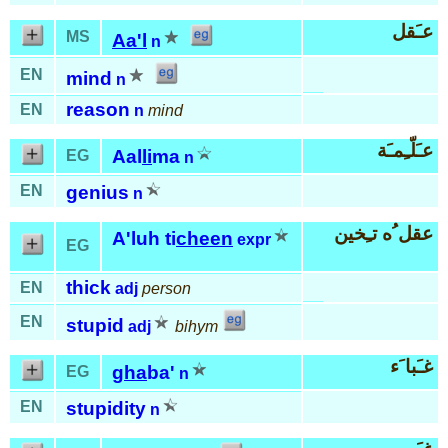
عـَقل
MS
Aa'l
n
EN
mind
n
reason
EN
n
mind
عـَلّـِمـَة
Aal
li
ma
EG
n
EN
genius
n
عقل ُه تـِخين
A'luh ti
cheen
expr
EG
thick
EN
adj
person
EN
stupid
adj
bihym
غـَبا َء
gha
ba'
EG
n
EN
stupidity
n