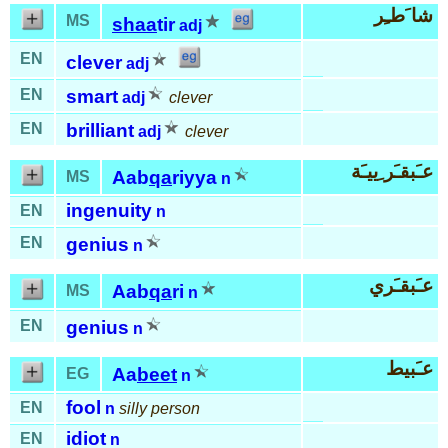
شا َطـِر
MS
shaa
tir
adj
EN
clever
adj
EN
smart
adj
clever
EN
brilliant
adj
clever
عـَبقـَر ِييـَة
Aab
qa
riyya
MS
n
ingenuity
EN
n
EN
genius
n
عـَبقـَري
Aab
qa
ri
MS
n
EN
genius
n
عـَبيط
Aa
beet
EG
n
fool
EN
n
silly person
idiot
EN
n