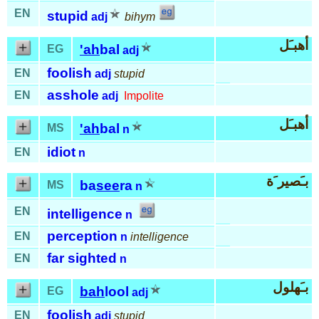
EN
stupid
adj
bihym
أهبـَل
'ah
bal
EG
adj
foolish
EN
adj
stupid
asshole
EN
adj
Impolite
أهبـَل
'ah
bal
MS
n
idiot
EN
n
بـَصير َة
ba
see
ra
MS
n
EN
intelligence
n
perception
EN
n
intelligence
far sighted
EN
n
بـَهلول
bah
lool
EG
adj
foolish
EN
adj
stupid