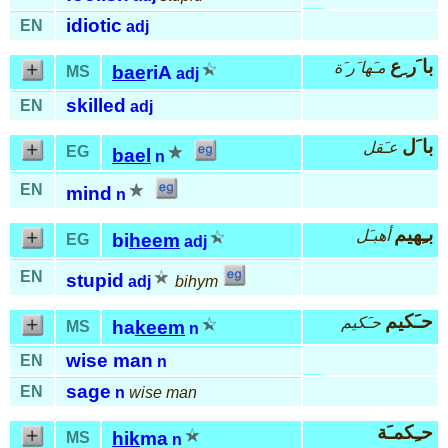
idiotic
EN
adj
با َر ِع
مـَها َر َة
bae
riA
MS
adj
skilled
EN
adj
با َل
عـَقل
EG
bael
n
EN
mind
n
بـِهيم
أهبـَل
bi
heem
EG
adj
EN
stupid
adj
bihym
حـَكيم
حـَكيم
ha
keem
MS
n
wise man
EN
n
sage
EN
n
wise man
حـِكمـَة
hik
ma
MS
n