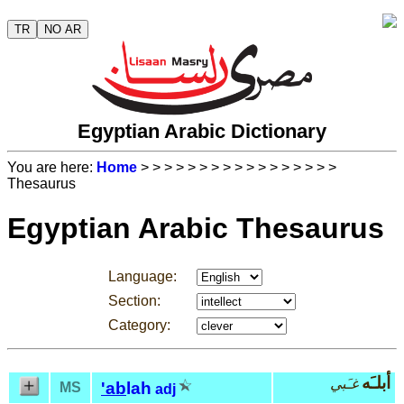
TR
NO AR
Egyptian Arabic Dictionary
You are here:
Home
>
>
>
>
>
>
>
>
>
>
>
>
>
>
>
>
>
Thesaurus
Egyptian Arabic Thesaurus
Language:
Section:
Category:
أبلـَه
غـَبي
'ab
lah
MS
adj