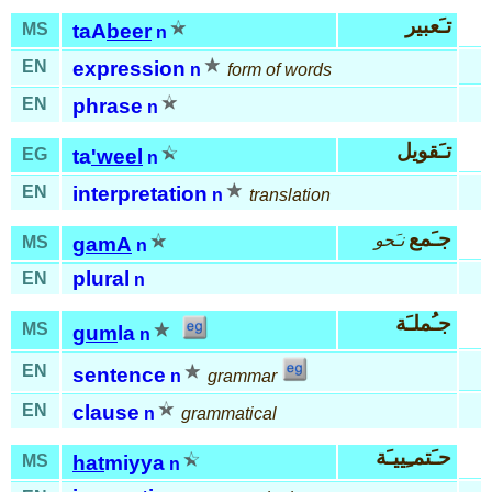
تـَعبير
MS
taA
beer
n
EN
expression
n
form of words
EN
phrase
n
تـَقويل
EG
ta
'weel
n
EN
interpretation
n
translation
جـَمع
نـَحو
MS
gamA
n
plural
EN
n
جـُملـَة
MS
gum
la
n
EN
sentence
n
grammar
EN
clause
n
grammatical
حـَتمـِييـَة
MS
hat
miyya
n