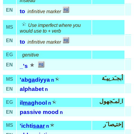
instead
EN
to
infinitive marker
Use imperfect where you
MS
would use to + verb
EN
to
infinitive marker
EG
genitive
EN
_'s
أبجـَد ِييـَة
MS
'ab
ga
diyya
n
alphabet
EN
n
ا ِلمـَجهول
EG
il
mag
hool
n
passive mood
EN
n
إختـِصا َر
MS
'ichti
saar
n