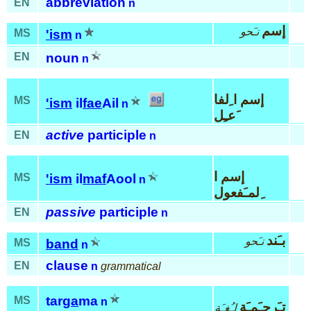
abbreviation
EN
n
إسم
نـَحو
MS
'ism
n
EN
noun
n
إسم ا ِلفا
MS
'ism
il
fae
Ail
n
َعـِل
active
participle
EN
n
إسم ا
MS
'ism
il
maf
Aool
n
ِلمـَفعول
passive
participle
EN
n
بـَند
نـَحو
MS
band
n
clause
EN
n
grammatical
tar
ga
ma
MS
n
تـَرجـَمـَة
لـُغـَة