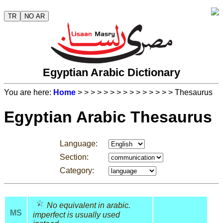
TR
NO AR
Egyptian Arabic Dictionary
You are here:
Home
>
>
>
>
>
>
>
>
>
>
>
>
>
>
> Thesaurus
Egyptian Arabic Thesaurus
Language:
Section:
Category:
No equivalent in arabic.
MS
imperfect is usually used