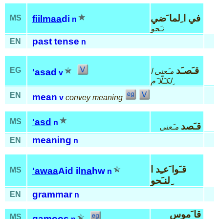
في ا ِلما َضي
MS
fiil
maa
di
n
نـَحو
past tense
EN
n
قـَصـَد
EG
مـَعنى ا
'a
sad
v
ِلكـَلّا َم
EN
mean
v
convey meaning
'asd
MS
n
قـَصد
مـَعنى
meaning
EN
n
قـَوا َعـِد ا
MS
'awaa
Aid il
na
hw
n
ِلنـَحو
grammar
EN
n
قا َموس
MS
qa
moos