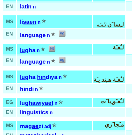
latin
EN
n
li
saen
MS
n
لـِسا َن
لـُغـَة
EN
language
n
لـُغـَة
MS
lu
gha
n
EN
language
n
lu
gha
hin
diya
MS
n
لـُغـَة هـِند ِيـَة
EN
hindi
n
لـُغـَو ِيا َت
EG
lu
ghawiyaet
n
linguistics
EN
n
مـَجا َزي
MS
ma
gae
zi
adj