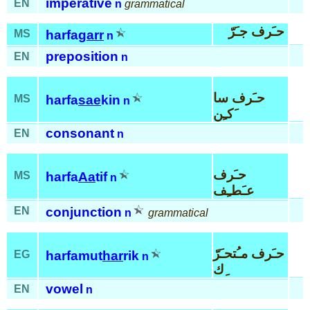
imperative
EN
n
grammatical
حـَرف جـَرّ
MS
harfa
garr
n
preposition
EN
n
حـَرف سا
MS
harfa
sae
kin
n
َكـِن
consonant
EN
n
حـَرف
MS
harfa
Aa
tif
n
عـَطـِف
EN
conjunction
n
grammatical
حـَرف مـُتحـَرّ
EG
harfamut
har
rik
n
ِك
vowel
EN
n