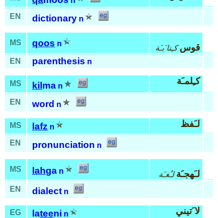
n
EN
dictionary
n
qoos
MS
n
قوس
كـِتا َبـَة
parenthesis
EN
n
كـِلمـَة
MS
kil
ma
n
EN
word
n
لـَفظ
MS
lafz
n
EN
pronunciation
n
MS
lah
ga
n
لـَهجـَة
لـُغـَة
EN
dialect
n
لا َتيني
EG
la
tee
ni
n