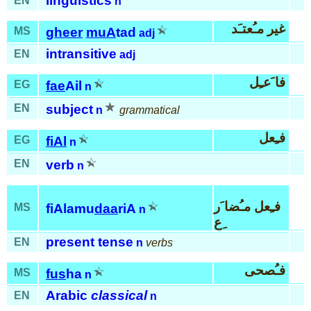
linguistics
EN
n
غير مـُعتـَد
MS
gheer
muA
tad
adj
intransitive
EN
adj
فا َعـِل
EG
fae
Ail
n
EN
subject
n
grammatical
فـِعل
EG
fiAl
n
EN
verb
n
فـِعل مـُضا َر
MS
fiAlamu
daa
riA
n
ِع
present tense
EN
n
verbs
فـُصحى
MS
fus
ha
n
Arabic
classical
EN
n