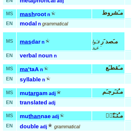
metaphorical
EN
adj
مـَشروط
MS
mash
root
n
modal
EN
n
grammatical
مـَصد َر
MS
mas
dar
قـَوا
n
َعـِد
verbal noun
EN
n
مـَقطـَع
MS
ma'
taA
n
EN
syllable
n
مـُتـَرجـَم
MS
mu
tar
gam
adj
translated
EN
adj
مـُثـَنّىۤ
MS
mu
than
nae
adj
EN
double
adj
grammatical