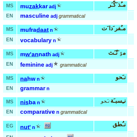
مـُذ َكّـَر
MS
mu
zak
kar
adj
masculine
EN
adj
grammatical
مـُفر َدا َت
MS
mufra
daat
n
EN
vocabulary
n
مٶ َنّـَث
MS
m
w'an
nath
adj
EN
feminine
adj
grammatical
نـَحو
MS
na
hw
n
grammar
EN
n
نـِسبـَة
نـَحو
MS
nis
ba
n
comparative
EN
n
grammatical
نـُطق
EG
nut'
n