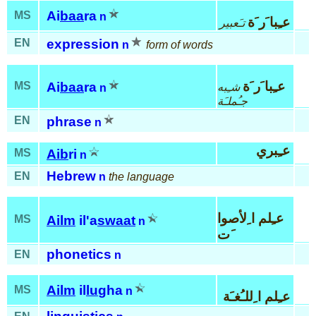
Ai
baa
ra
MS
n
عـِبا َر َة
تـَعبير
EN
expression
n
form of words
عـِبا َر َة
MS
Ai
baa
ra
شـِبه
n
جـُملـَة
EN
phrase
n
عـِبري
MS
Aib
ri
n
Hebrew
EN
n
the language
عـِلم ا ِلأصوا
MS
Ailm
il'a
swaat
n
َت
phonetics
EN
n
Ailm
il
lu
gha
MS
n
عـِلم ا ِللـُغـَة