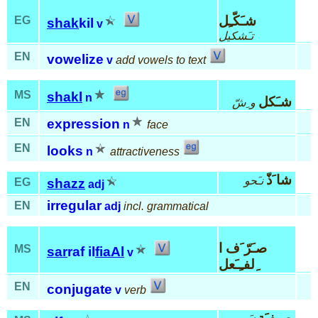
شـَكّـِل
EG
shak
kil
v
تـَشكيل
EN
vowelize
v
add vowels to text
MS
shakl
n
شـَكل
و ِشّ
EN
expression
n
face
EN
looks
n
attractiveness
شا َذّ
نـَحو
EG
shazz
adj
irregular
EN
adj
incl. grammatical
صـَرّ َف ا
MS
sar
raf il
fiaAl
v
ِلفـِـَعل
EN
conjugate
v
verb