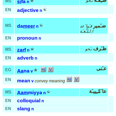
صـِفـَة
نـَحو
MS
si
fa
n
EN
adjective
n
ضـَمير
MS
da
meer
قـَوا َعد
n
ا ِلـلـُغـَة
pronoun
EN
n
ظـَرف
نـَحو
MS
zarf
n
adverb
EN
n
عـَنى
EG
Aa
na
v
EN
mean
v
convey meaning
عا َمّـِييـَة
MS
Aam
miyya
n
colloquial
EN
n
slang
EN
n