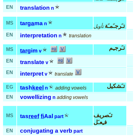
EN
translation
n
tar
ga
ma
MS
n
تـَرجـَمـَة
تأويل
EN
interpretation
n
translation
تـَرجـِم
MS
tar
gim
v
EN
translate
v
EN
interpret
v
translate
تـَشكيل
EG
tash
keel
n
adding vowels
vowellizing
EN
n
adding vowels
تـَصريف
MS
tas
reef
fi
Aal
part
فـِعـَل
conjugating a verb
EN
part