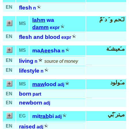
EN
flesh
n
لـَحم و َ د َمّ
lahm
wa
MS
damm
expr
EN
flesh and blood
expr
مـَعيشـَة
ma
Aee
sha
MS
n
EN
living
n
source of money
EN
lifestyle
n
مـَولود
maw
lood
MS
adj
born
EN
part
newborn
EN
adj
مـِتر َبّي
mit
rab
bi
EG
adj
EN
raised
adj