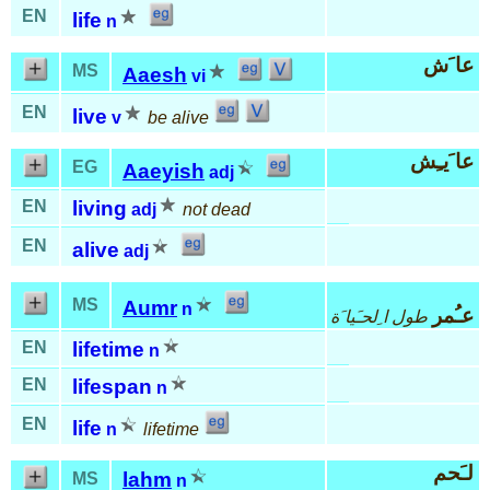
EN
life
n
عا َش
MS
Aaesh
vi
EN
live
v
be alive
عا َيـِش
EG
Aaeyish
adj
EN
living
adj
not dead
EN
alive
adj
MS
Aumr
n
عـُمر
طول ا ِلحـَيا َة
EN
lifetime
n
EN
lifespan
n
EN
life
n
lifetime
لـَحم
lahm
MS
n