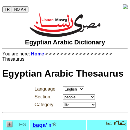
TR
NO AR
Egyptian Arabic Dictionary
You are here:
Home
>
>
>
>
>
>
>
>
>
>
>
>
>
>
>
>
>
>
Thesaurus
Egyptian Arabic Thesaurus
Language:
Section:
Category:
بـَقا َء
نـَجا
ba
qa'
EG
n