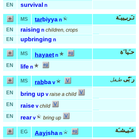
survival
EN
n
تـَربـِييـَة
tar
biyya
MS
n
raising
EN
n
children, crops
upbringing
EN
n
حـَيا َة
MS
hayaet
n
EN
life
n
ر َبّى
طـِفل
MS
rab
ba
v
EN
bring up
v
raise a child
EN
raise
v
child
EN
rear
v
bring up
عـَيـِشـَة
EG
Aayi
sha
n