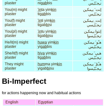
plaster
ni
gab
bis
نـِجـَبّـِس
You(m) might
'in
ta yim
kin
إنت َ يـِمكـِن
plaster
ti
gab
bis
تـِجـَبّـِس
You(f) might
'in
ti yim
kin
إنت ِ يـِمكـِن
plaster
tigab
bi
si
تـِجـَبّـِسي
You(pl) might
'in
tu yim
kin
إنتوا يـِمكـِن
plaster
tigab
bi
su
تـِجـَبّـِسوا
He/it(m) might
huwa
yim
kin
هـُو َ يـِمكـِن
plaster
yi
gab
bis
يـِجـَبّـِس
She/it(f) might
hiya
yim
kin
هـِي َ يـِمكـِن
plaster
ti
gab
bis
تـِجـَبّـِس
They might
hum
ma yim
kin
هـُمّ َ يـِمكـِن
plaster
yigab
bi
su
يـِجـَبّـِسوا
Bi-Imperfect
for actions happening now and habitual actions
English
Egyptian