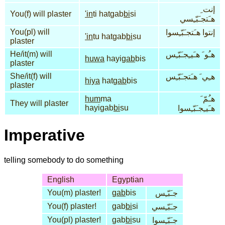
إنت ِ
You(f) will plaster
'in
ti hatgab
bi
si
هـَتجـَبّـِسي
You(pl) will
إنتوا هـَتجـَبّـِسوا
'in
tu hatgab
bi
su
plaster
He/it(m) will
هـُو َ هـَيـِجـَبّـِس
huwa
hayi
gab
bis
plaster
She/it(f) will
هـِي َ هـَتجـَبّـِس
hiya
hat
gab
bis
plaster
hum
ma
هـُمّ َ
They will plaster
hayigab
bi
su
هـَيـِجـَبّـِسوا
Imperative
telling somebody to do something
English
Egyptian
You(m) plaster!
gab
bis
جـَبّـِس
You(f) plaster!
gab
bi
si
جـَبّـِسي
You(pl) plaster!
gab
bi
su
جـَبّـِسوا