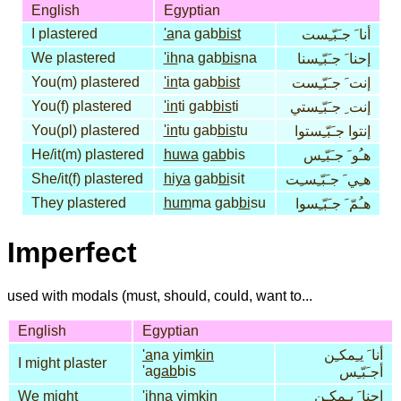
English
Egyptian
I plastered
'a
na gab
bist
أنا َ جـَبّـِست
We plastered
'ih
na gab
bis
na
إحنا َ جـَبّـِسنا
You(m) plastered
'in
ta gab
bist
إنت َ جـَبّـِست
You(f) plastered
'in
ti gab
bis
ti
إنت ِ جـَبّـِستي
You(pl) plastered
'in
tu gab
bis
tu
إنتوا جـَبّـِستوا
He/it(m) plastered
huwa
gab
bis
هـُو َ جـَبّـِس
She/it(f) plastered
hiya
gab
bi
sit
هـِي َ جـَبّـِسـِت
They plastered
hum
ma gab
bi
su
هـُمّ َ جـَبّـِسوا
Imperfect
used with modals (must, should, could, want to...
English
Egyptian
'a
na yim
kin
أنا َ يـِمكـِن
I might plaster
'a
gab
bis
أجـَبّـِس
We might
'ih
na yim
kin
إحنا َ يـِمكـِن