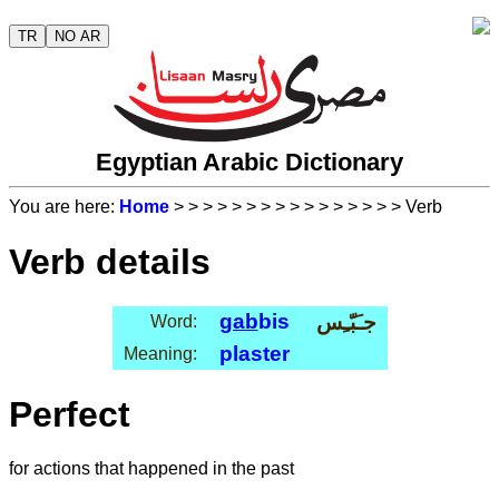
TR
NO AR
Egyptian Arabic Dictionary
You are here:
Home
>
>
>
>
>
>
>
>
>
>
>
>
>
>
>
> Verb
Verb details
gab
bis
جـَبّـِس
Word:
plaster
Meaning:
Perfect
for actions that happened in the past