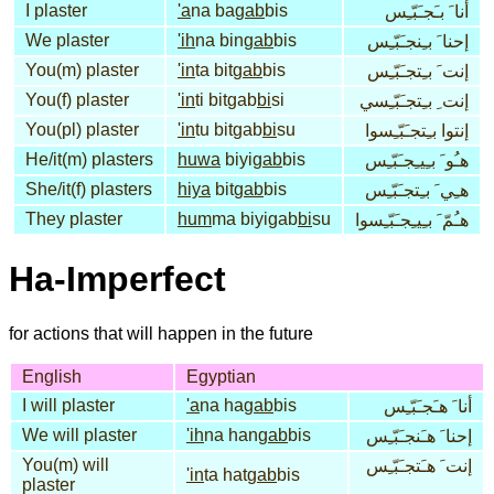
I plaster
'a
na ba
gab
bis
أنا َ بـَجـَبّـِس
We plaster
'ih
na bin
gab
bis
إحنا َ بـِنجـَبّـِس
You(m) plaster
'in
ta bit
gab
bis
إنت َ بـِتجـَبّـِس
You(f) plaster
'in
ti bitgab
bi
si
إنت ِ بـِتجـَبّـِسي
You(pl) plaster
'in
tu bitgab
bi
su
إنتوا بـِتجـَبّـِسوا
He/it(m) plasters
huwa
biyi
gab
bis
هـُو َ بـِيـِجـَبّـِس
She/it(f) plasters
hiya
bit
gab
bis
هـِي َ بـِتجـَبّـِس
They plaster
hum
ma biyigab
bi
su
هـُمّ َ بـِيـِجـَبّـِسوا
Ha-Imperfect
for actions that will happen in the future
English
Egyptian
I will plaster
'a
na ha
gab
bis
أنا َ هـَجـَبّـِس
We will plaster
'ih
na han
gab
bis
إحنا َ هـَنجـَبّـِس
You(m) will
إنت َ هـَتجـَبّـِس
'in
ta hat
gab
bis
plaster