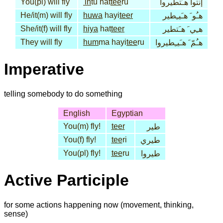
You(pl) will fly
'in
tu hat
tee
ru
إنتوا هـَتطيروا
He/it(m) will fly
huwa
hayi
teer
هـُو َ هـَيـِطير
She/it(f) will fly
hiya
hat
teer
هـِي َ هـَتطير
They will fly
hum
ma hayi
tee
ru
هـُمّ َ هـَيـِطيروا
Imperative
telling somebody to do something
English
Egyptian
You(m) fly!
teer
طير
You(f) fly!
tee
ri
طيري
You(pl) fly!
tee
ru
طيروا
Active Participle
for some actions happening now (movement, thinking,
sense)