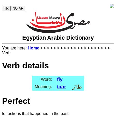
TR
NO AR
Egyptian Arabic Dictionary
You are here:
Home
>
>
>
>
>
>
>
>
>
>
>
>
>
>
>
>
>
>
>
>
>
Verb
Verb details
fly
Word:
taar
طا َر
Meaning:
Perfect
for actions that happened in the past