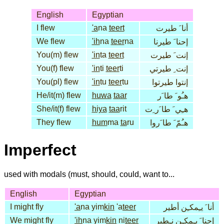
English
Egyptian
I flew
'a
na
teert
أنا َ طيرت
We flew
'ih
na
teer
na
إحنا َ طيرنا
You(m) flew
'in
ta
teert
إنت َ طيرت
You(f) flew
'in
ti
teer
ti
إنت ِ طيرتي
You(pl) flew
'in
tu
teer
tu
إنتوا طيرتوا
He/it(m) flew
huwa
taar
هـُو َ طا َر
She/it(f) flew
hiya
taa
rit
هـِي َ طا َر ِت
They flew
hum
ma
ta
ru
هـُمّ َ طا َروا
Imperfect
used with modals (must, should, could, want to...
English
Egyptian
I might fly
'a
na yim
kin
'a
teer
أنا َ يـِمكـِن أطير
We might fly
'ih
na yim
kin
ni
teer
إحنا َ يـِمكـِن نـِطير