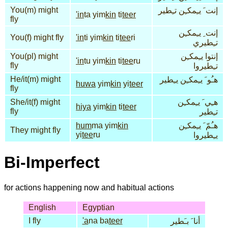
You(m) might
إنت َ يـِمكـِن تـِطير
'in
ta yim
kin
ti
teer
fly
إنت ِ يـِمكـِن
You(f) might fly
'in
ti yim
kin
ti
tee
ri
تـِطيري
You(pl) might
إنتوا يـِمكـِن
'in
tu yim
kin
ti
tee
ru
fly
تـِطيروا
He/it(m) might
هـُو َ يـِمكـِن يـِطير
huwa
yim
kin
yi
teer
fly
She/it(f) might
هـِي َ يـِمكـِن
hiya
yim
kin
ti
teer
fly
تـِطير
hum
ma yim
kin
هـُمّ َ يـِمكـِن
They might fly
yi
tee
ru
يـِطيروا
Bi-Imperfect
for actions happening now and habitual actions
English
Egyptian
I fly
'a
na ba
teer
أنا َ بـَطير