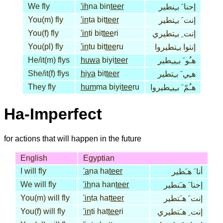
We fly
'ih
na bin
teer
إحنا َ بـِنطير
You(m) fly
'in
ta bit
teer
إنت َ بـِتطير
You(f) fly
'in
ti bit
tee
ri
إنت ِ بـِتطيري
You(pl) fly
'in
tu bit
tee
ru
إنتوا بـِتطيروا
He/it(m) flys
huwa
biyi
teer
هـُو َ بـِيـِطير
She/it(f) flys
hiya
bit
teer
هـِي َ بـِتطير
They fly
hum
ma biyi
tee
ru
هـُمّ َ بـِيـِطيروا
Ha-Imperfect
for actions that will happen in the future
English
Egyptian
I will fly
'a
na ha
teer
أنا َ هـَطير
We will fly
'ih
na han
teer
إحنا َ هـَنطير
You(m) will fly
'in
ta hat
teer
إنت َ هـَتطير
You(f) will fly
'in
ti hat
tee
ri
إنت ِ هـَتطيري