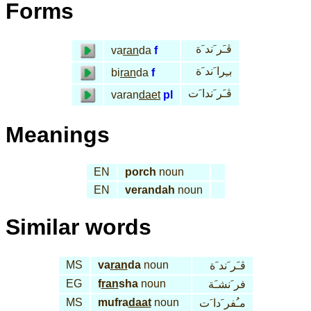
Forms
ڤـَر َند َة
va
ran
da
f
بـِرا َند َة
bi
ran
da
f
ڤـَر َندا َت
varan
daet
pl
Meanings
EN
porch
noun
EN
verandah
noun
Similar words
MS
va
ran
da
noun
ڤـَر َند َة
EG
f
ran
sha
noun
فر َنشـَة
MS
mufra
daat
noun
مـُفر َدا َت