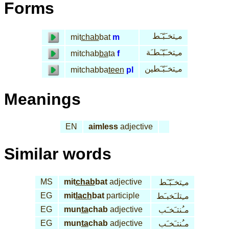
Forms
مـِتخـَبّـَط
mit
chab
bat
m
مـِتخـَبّـَطـَة
mitchab
ba
ta
f
مـِتخـَبّـَطين
mitchabba
teen
pl
Meanings
EN
aimless
adjective
Similar words
MS
mit
chab
bat
adjective
مـِتخـَبّـَط
EG
mit
lach
bat
participle
مـِتلـَخبـَط
EG
mun
ta
chab
adjective
مـُنتـَخـَب
EG
mun
ta
chab
adjective
مـُنتـَخـَب