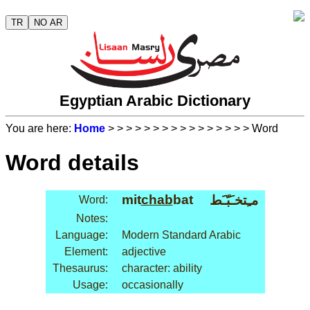
TR
NO AR
Egyptian Arabic Dictionary
You are here:
Home
>
>
>
>
>
>
>
>
>
>
>
>
>
>
>
> Word
Word details
mit
chab
bat
مـِتخـَبّـَط
Word:
Notes:
Language:
Modern Standard Arabic
Element:
adjective
Thesaurus:
character: ability
Usage:
occasionally