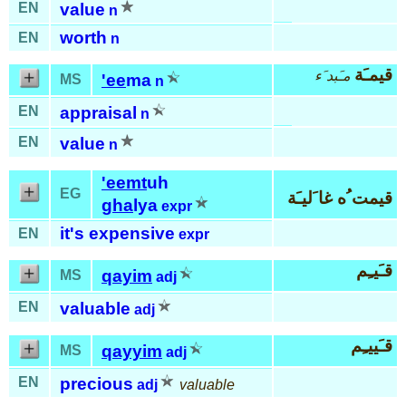
EN
value
n
worth
EN
n
قيمـَة
مـَبد َء
'ee
ma
MS
n
EN
appraisal
n
EN
value
n
'eemt
uh
EG
قيمت ُه غا َليـَة
gha
lya
expr
it's expensive
EN
expr
قـَيـِم
qayim
MS
adj
EN
valuable
adj
قـَييـِم
qayyim
MS
adj
EN
precious
adj
valuable