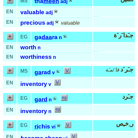
tha
meen
MS
adj
EN
valuable
adj
EN
precious
adj
valuable
جـَدا َر َة
ga
daa
ra
EG
n
worth
EN
n
worthiness
EN
n
جـَر َد
قا َئمـَة
MS
ga
rad
v
EN
inventory
v
جـَرد
EG
gard
n
EN
inventory
n
ر ِخـِص
EG
ri
chis
vi
EN