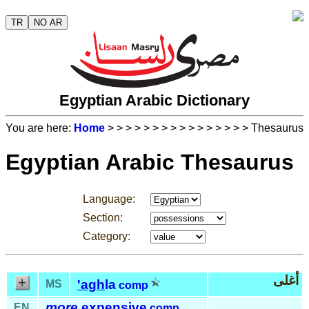
TR
NO AR
Egyptian Arabic Dictionary
You are here:
Home
>
>
>
>
>
>
>
>
>
>
>
>
>
>
>
> Thesaurus
Egyptian Arabic Thesaurus
Language:
Section:
Category:
أغلى
'agh
la
MS
comp
more
expensive
EN
comp