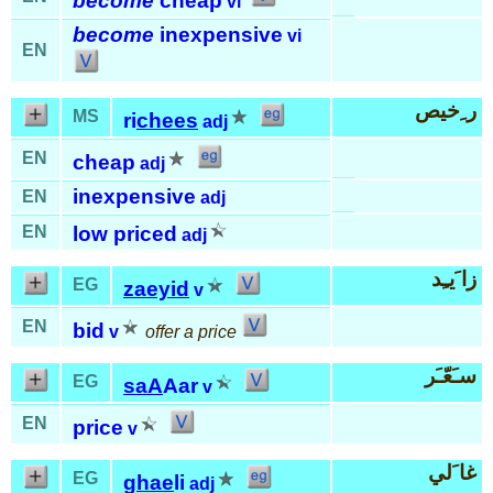
become
cheap
vi
become
inexpensive
vi
EN
ر ِخيص
MS
ri
chees
adj
EN
cheap
adj
inexpensive
EN
adj
EN
low priced
adj
زا َيـِد
EG
zaeyid
v
EN
bid
v
offer a price
سـَعّـَر
EG
saA
Aar
v
EN
price
v
غا َلي
EG
ghae
li
adj