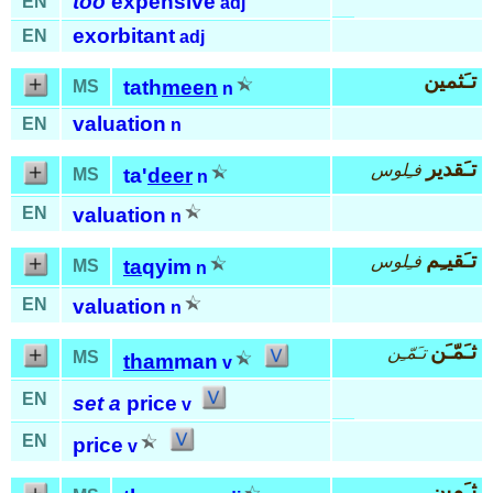
too
expensive
EN
adj
exorbitant
EN
adj
تـَثمين
tath
meen
MS
n
valuation
EN
n
تـَقدير
فـِلوس
ta'
deer
MS
n
EN
valuation
n
تـَقيـِم
فـِلوس
ta
qyim
MS
n
EN
valuation
n
ثـَمّـَن
تـَمّـِن
MS
tham
man
v
EN
set a
price
v
EN
price
v
ثـَمين