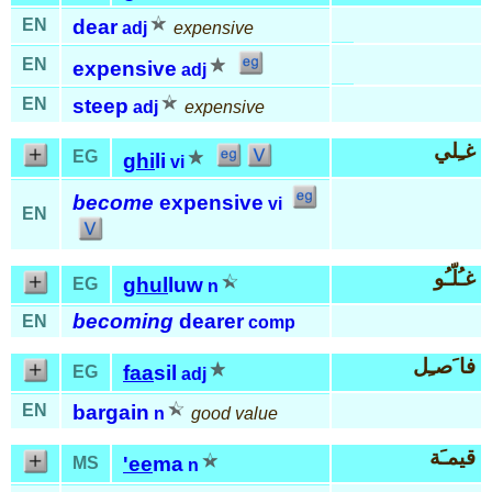
EN
dear
adj
expensive
EN
expensive
adj
EN
steep
adj
expensive
غـِلي
EG
ghi
li
vi
become
expensive
vi
EN
غـُلّـُو
ghul
luw
EG
n
becoming
dearer
EN
comp
فا َصـِل
faa
sil
EG
adj
EN
bargain
n
good value
قيمـَة
'ee
ma
MS
n