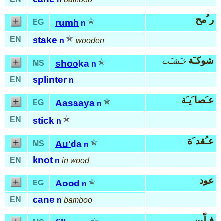
ر ُمح
rumh
EG
n
EN
stake
n
wooden
شوكـَة
خـَشـَب
shoo
ka
MS
n
splinter
EN
n
عـَصا َيـَة
Aa
saaya
EG
n
EN
stick
n
عـُقد َة
Au'
da
MS
n
knot
EN
n
in wood
عود
Aood
EG
n
cane
EN
n
bamboo
فـِلّين