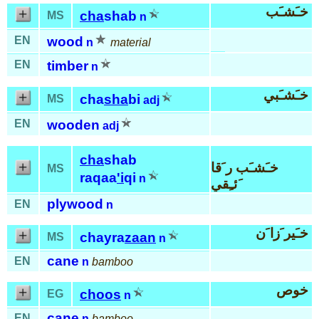
خـَشـَب
cha
shab
MS
n
EN
wood
n
material
EN
timber
n
خـَشـَبي
cha
sha
bi
MS
adj
EN
wooden
adj
cha
shab
خـَشـَب ر َقا
MS
raqaa
'i
qi
n
َئـِقي
plywood
EN
n
خـَير َزا َن
chayra
zaan
MS
n
cane
EN
n
bamboo
خوص
choos
EG
n
cane
EN
n
bamboo