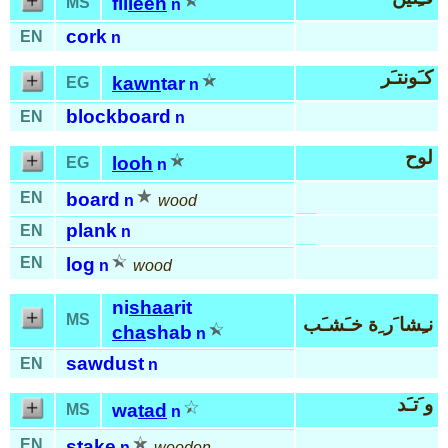
fil
leen
MS
n
cork
EN
n
كـَونتـَر
kawn
tar
EG
n
blockboard
EN
n
لوح
looh
EG
n
EN
board
n
wood
plank
EN
n
EN
log
n
wood
ni
shaa
rit
MS
نـِشا َر ِة خـَشـَب
cha
shab
n
sawdust
EN
n
و َتـَد
wa
tad
MS
n
EN
stake
n
wooden