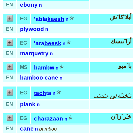
ebony
EN
n
أبلا َكا َش
'abla
kaesh
EG
n
plywood
EN
n
أرا َبيسك
'ara
beesk
EG
n
marquetry
EN
n
با َمبو
bam
bw
MS
n
bamboo cane
EN
n
tach
ta
EG
n
تـَختـَة
لوح خـَشـَب
plank
EN
n
خـَر َزا َن
chara
zaan
EG
n
cane
EN
n
bamboo