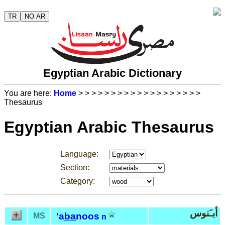
TR
NO AR
Egyptian Arabic Dictionary
You are here:
Home
>
>
>
>
>
>
>
>
>
>
>
>
>
>
>
>
>
>
>
Thesaurus
Egyptian Arabic Thesaurus
Language:
Section:
Category:
أبـَنوس
'a
ba
noos
MS
n