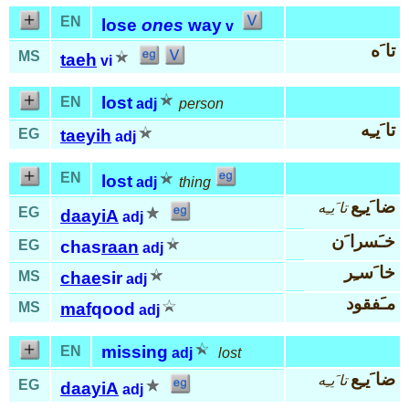
EN
lose
ones
way
v
تا َه
MS
taeh
vi
lost
EN
adj
person
تا َيـِه
EG
taeyih
adj
EN
lost
adj
thing
ضا َيـِع
تا َيـِه
EG
daayiA
adj
خـَسرا َن
EG
chas
raan
adj
خا َسـِر
MS
chae
sir
adj
مـَفقود
MS
maf
qood
adj
missing
EN
adj
lost
ضا َيـِع
تا َيـِه
EG
daayiA
adj