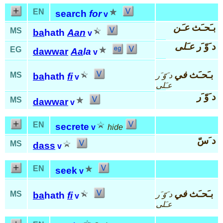
EN
search
for
v
بـَحـَث
عـَن
MS
ba
hath
Aan
v
د َوّ َر
عـَلى
EG
dawwar
Aa
la
v
بـَحـَث
في
MS
د َوّ َر
ba
hath
fi
v
عـَلى
د َوّ َر
MS
dawwar
v
EN
secrete
v
hide
د َسّ
MS
dass
v
EN
seek
v
بـَحـَث
في
MS
د َوّ َر
ba
hath
fi
v
عـَلى