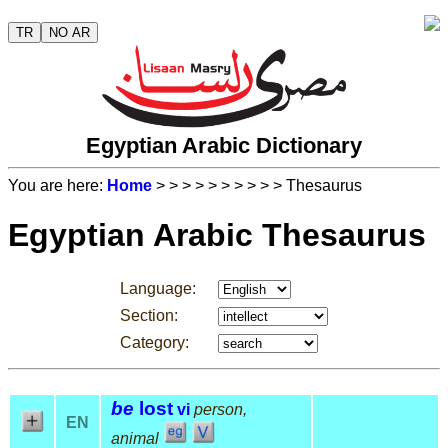
TR
NO AR
Egyptian Arabic Dictionary
You are here:
Home
>
>
>
>
>
>
>
>
>
> Thesaurus
Egyptian Arabic Thesaurus
Language:
Section:
Category:
be
lost
vi
person,
EN
animal