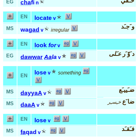
خـَفي
EG
cha
fi
n
EN
locate
v
و َجـَد
MS
wa
gad
v
irregular
EN
look
for
v
د َوّ َر
عـَلى
EG
dawwar
Aa
la
v
lose
v
something
EN
ضـَييـَع
MS
dayyaA
v
ضا َع
خـِسـِر
MS
daaA
v
EN
lose
v
فـَقـَد
MS
fa
qad
v