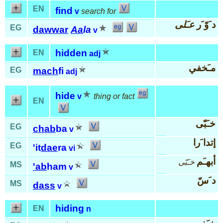
EN
find
v
search for
د َوّ َر
عـَلى
EG
dawwar
Aa
la
v
hidden
EN
adj
مـَخفي
EG
mach
fi
adj
hide
v
thing or fact
EN
خـَبّى
EG
chab
ba
v
إتدا َرا
EG
'it
dae
ra
vi
أبهـَم
خـَبّى
MS
'ab
ham
v
د َسّ
MS
dass
v
hiding
EN
n