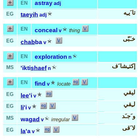
astray
EN
adj
تا َيـِه
EG
taeyih
adj
EN
conceal
v
thing
خـَبّى
EG
chab
ba
v
exploration
EN
n
إكتـِشا َف
MS
'ikti
shaef
n
EN
find
v
locate
ليقي
EG
lee
'i
v
لـِقي
EG
li
'i
v
و َجـَد
MS
wa
gad
v
irregular
لا َقى
EG
la
'a
v