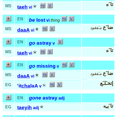
تا َه
MS
taeh
vi
EN
be
lost
vi
thing
ضا َع
مـَفقود
MS
daaA
vi
EN
go
astray
v
تا َه
MS
taeh
vi
EN
go
missing
v
ضا َع
مـَفقود
MS
daaA
vi
إتخـَلـَع
EG
'it
cha
laA
v
gone
astray
EN
adj
تا َيـِه
EG
taeyih
adj