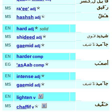
قا َبـِل ل ِكـَسر
ر َقيق
MS
ra
'ee'
adj
هـَشّ
MS
hashsh
adj
EN
hard
adj
solid
شـِديد
قـَوي
MS
shi
deed
adj
جا َمـِد
نا َشـِف
MS
gae
mid
adj
harder
EN
comp
أصعـَب
EG
'as
Aab
comp
EN
intense
adj
جا َمـِد
نا َشـِف
MS
gae
mid
adj
EN
lighten
v
خـَفّـِف
MS
chaf
fif
v