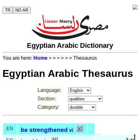
TR
NO AR
Egyptian Arabic Dictionary
You are here:
Home
>
>
>
>
>
> Thesaurus
Egyptian Arabic Thesaurus
Language:
Section:
Category:
EN
be
strengthened
vi
أييـِد