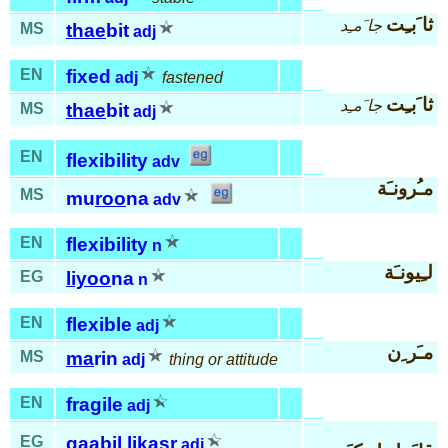
ثا َبـِت
جا َمـِد
MS
thae
bit
adj
EN
fixed
adj
fastened
ثا َبـِت
جا َمـِد
MS
thae
bit
adj
EN
flexibility
adv
مـُرونـَة
MS
mu
roo
na
adv
EN
flexibility
n
لـِيونـَة
EG
liyoo
na
n
EN
flexible
adj
مـَر ِن
MS
ma
rin
adj
thing or attitude
EN
fragile
adj
EG
qaa
bil
li
kasr
adj