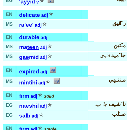
EG
'ayyid
v
EN
delicate
adj
ر َقيق
MS
ra
'ee'
adj
durable
EN
adj
مـَتين
MS
ma
teen
adj
جا َمـِد
قـَوي
MS
gae
mid
adj
EN
expired
adj
مـِنتـِهي
MS
min
ti
hi
adj
EN
firm
adj
solid
نا َشـِف
جا َمـِد
EG
nae
shif
adj
صـَلب
EG
salb
adj
EN
firm
adj
stable