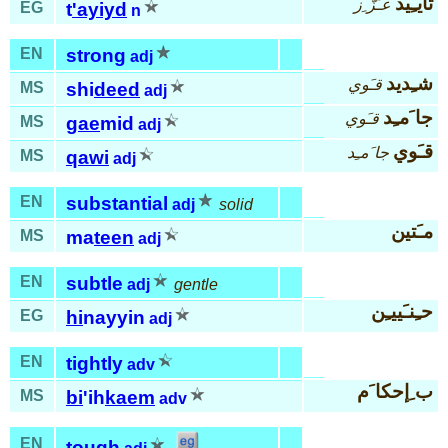
تأيـِيد
عـَزّ ِز
EG
t
'ayiyd
n
EN
strong
adj
شـِديد
قـَوي
MS
shi
deed
adj
جا َمـِد
قـَوي
MS
gae
mid
adj
قـَوي
جا َمـِد
MS
qawi
adj
EN
substantial
adj
solid
مـَتين
MS
ma
teen
adj
EN
subtle
adj
gentle
حـِنـَييـِن
EG
hi
nayyin
adj
EN
tightly
adv
ب ِإحكا َم
MS
bi
'ih
kaem
adv
EN
tough