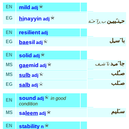
EN
mild
adj
EG
hi
nayyin
adj
حـِنـَييـِن
ب ِرا َحـَة
resilient
EN
adj
با َسـِل
EG
bae
sil
adj
EN
solid
adj
جا َمـِد
نا َشـِف
MS
gae
mid
adj
صـُلب
MS
sulb
adj
صـَلب
EG
salb
adj
sound
adj
in good
EN
condition
سـَليم
MS
sa
leem
adj
EN
stability
n