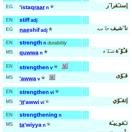
إستـَقرا َر
EG
'istaq
raar
n
stiff
EN
adj
نا َشـِف
جا َمـِد
EG
nae
shif
adj
strength
EN
n
durability
قـُوّ َة
شـَدّ َة
MS
quwwa
n
EN
strengthen
v
قـَوّى
MS
'awwa
v
EN
strengthen
vi
إتقـَوّي
MS
'it
'awwi
vi
strengthening
EN
n
تـَقو ِييـَة
MS
ta
'wiyya
n