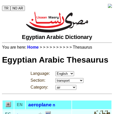
TR
NO AR
Egyptian Arabic Dictionary
You are here:
Home
>
>
>
>
>
>
>
>
>
> Thesaurus
Egyptian Arabic Thesaurus
Language:
Section:
Category:
aeroplane
EN
n
طـَيا َر َة