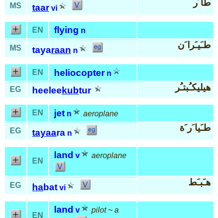
طا َر
MS
taar
vi
flying
EN
n
طـَيـَرا َن
MS
taya
raan
n
heliocopter
EN
n
هيليكـُبتـُر
EG
heelee
kub
tur
jet
EN
n
aeroplane
طـَيا َر َة
EG
tayaa
ra
n
land
v
aeroplane
EN
هـَبـَط
EG
ha
bat
vi
land
v
pilot ~ a
EN