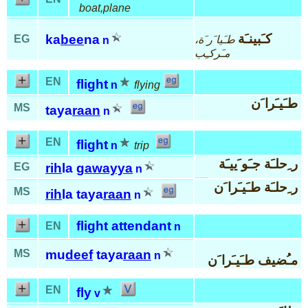
boat,plane
كـَبينـَة
ka
bee
na
EG
طـَيا َر َة،
n
مـَركـِب
EN
flight
n
flying
طـَيـَرا َن
MS
taya
raan
n
EN
flight
n
trip
ر ِحلـَة جـَو َييـَة
EG
rih
la
gawayya
n
ر ِحلـَة طـَيـَرا َن
MS
rih
la taya
raan
n
flight attendant
EN
n
MS
mu
deef
taya
raan
n
مـُضيف طـَيـَرا َن
EN
fly
v