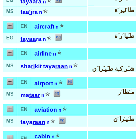
EG
tayaa
ra
n
طا َئـِر َة
MS
taa
'i
ra
n
aircraft
EN
n
طـَيا َر َة
EG
tayaa
ra
n
airline
EN
n
MS
sha
ri
kit taya
raan
n
شـَر ِكـِة طـَيـَرا َن
EN
airport
n
مـَطا َر
MS
ma
taar
n
aviation
EN
n
طـَيـَرا َن
MS
taya
raan
n
cabin
n
EN