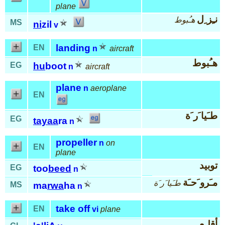
plane
نـِز ِل
هـُبوط
MS
ni
zil
v
landing
EN
n
aircraft
هـُبوط
EG
hu
boot
n
aircraft
plane
n
aeroplane
EN
طـَيا َر َة
EG
tayaa
ra
n
propeller
n
on
EN
plane
توبيد
EG
too
beed
n
مـَرو َحـَة
طـَيا َر َة
MS
ma
rwa
ha
n
take off
EN
vi
plane
أقلـِع