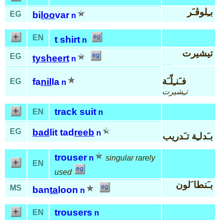
بـِلوڤـَر
EG
bi
loo
var
n
EN
t shirt
n
تيشيرت
EG
ty
sheert
n
فـَنـِلّـَة
fa
nil
la
EG
n
تـِشيرت
track suit
EN
n
EG
bad
lit tad
reeb
n
بـَدلـِة تـَدريب
trouser
n
singular rarely
EN
used
بـَنطا َلون
MS
ban
ta
loon
n
trousers
EN
n