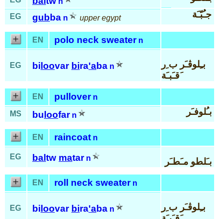
bal
tw
n
جـُبّـَة
EG
gub
ba
n
upper egypt
polo neck sweater
EN
n
بـِلوڤـَر ب ِر
bi
loo
var
bi
ra
'a
ba
EG
n
َقـَبـَة
pullover
EN
n
بـُلوفـَر
MS
bu
loo
far
n
raincoat
EN
n
EG
bal
tw
ma
tar
n
بـَلطو مـَطـَر
roll neck sweater
EN
n
بـِلوڤـَر ب ِر
bi
loo
var
bi
ra
'a
ba
EG
n
َقـَبـَة