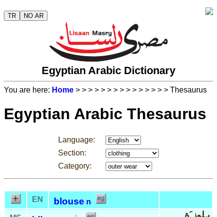
TR
NO AR
Egyptian Arabic Dictionary
You are here:
Home
>
>
>
>
>
>
>
>
>
>
>
>
>
>
> Thesaurus
Egyptian Arabic Thesaurus
Language:
Section:
Category:
EN
blouse
n
بـِلوز َة