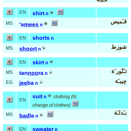
EN
shirt
n
قـَميص
MS
'a
mees
n
shorts
EN
n
شورط
MS
shoort
n
skirt
EN
n
تـَنّور َة
MS
tan
noo
ra
n
چيبـَة
EG
jee
ba
n
suit
n
clothing (lit.
EN
change of clothes)
بـَدلـَة
MS
bad
la
n
sweater
EN
n