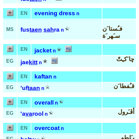
evening dress
EN
n
فـُستا َن
fus
taen
sah
ra
MS
n
سـَهر َة
EN
jacket
n
چا َكـِتّ
EG
jae
kitt
n
kaftan
EN
n
قـُفطا َن
EG
'uf
taan
n
overall
EN
n
أڤـَرول
EG
'a
va
rool
n
overcoat
EN
n
بـَلطو
EG