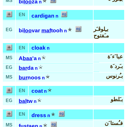
MS
bi
loo
za
n
EN
cardigan
n
بـِلوڤـَر
EG
bi
loo
var
maf
tooh
n
مـَفتوح
cloak
EN
n
عبا َء َة
MS
A
baa
'a
n
بـَرد َة
EG
bar
da
n
بـُرنوس
MS
bur
noos
n
coat
EN
n
بـَلطو
EG
bal
tw
n
EN
dress
n
فـُستا َن
MS
fus
taen
n