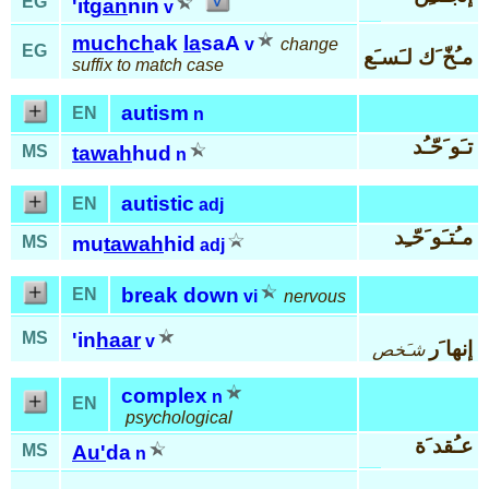
EG
'it
gan
nin
v
muchch
ak
la
saA
v
change
EG
مـُخّ َك لـَسـَع
suffix to match case
autism
EN
n
تـَو َحّـُد
MS
tawah
hud
n
autistic
EN
adj
مـُتـَو َحّـِد
MS
mu
tawah
hid
adj
break down
EN
vi
nervous
MS
'in
haar
v
إنها َر
شـَخص
complex
n
EN
psychological
عـُقد َة
MS
Au'
da
n