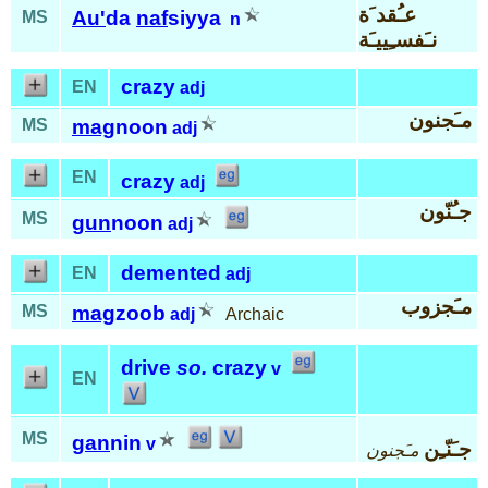
عـُقد َة
Au'
da
naf
siyya
MS
n
نـَفسـِييـَة
crazy
EN
adj
مـَجنون
MS
mag
noon
adj
EN
crazy
adj
جـُنّون
MS
gun
noon
adj
demented
EN
adj
مـَجزوب
MS
mag
zoob
adj
Archaic
drive
so.
crazy
v
EN
MS
gan
nin
v
جـَنّـِن
مـَجنون