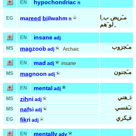
hypochondriac
EN
n
مـَريض ب ِا
ma
reed
bi
ilwahm
EG
n
ِلو َهم
insane
EN
adj
مـَجزوب
MS
mag
zoob
adj
Archaic
mad
EN
adj
insane
مـَجنون
MS
mag
noon
adj
mental
EN
adj
ذ ِهني
MS
zih
ni
adj
نـَفسي
MS
naf
si
adj
فـِكري
EG
fik
ri
adj
mentally
EN
adv