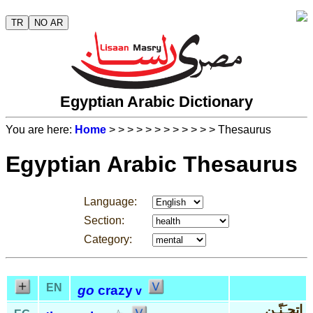
TR
NO AR
Egyptian Arabic Dictionary
You are here:
Home
>
>
>
>
>
>
>
>
>
>
>
> Thesaurus
Egyptian Arabic Thesaurus
Language:
Section:
Category:
EN
go
crazy
v
إتجـَنّـِن