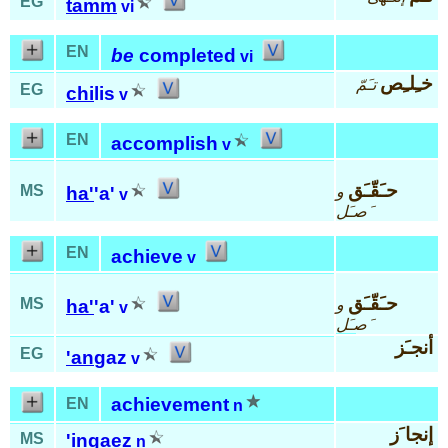
EG
tamm
vi
EN
be
completed
vi
خـِلـِص
تـَمّ
EG
chi
lis
v
EN
accomplish
v
حـَقّـَق
MS
و
ha'
'a'
v
َصـَل
EN
achieve
v
حـَقّـَق
MS
و
ha'
'a'
v
َصـَل
أنجـَز
EG
'an
gaz
v
achievement
EN
n
إنجا َز
MS
'in
gaez
n