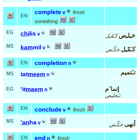
complete
v
finish
EN
something
EG
chi
lis
v
خـِلـِص
كـَمّـِل
MS
kam
mil
v
كـَمّـِل
خـَلّـَص
completion
EN
n
تـَتميم
MS
tat
meem
n
إتما َم
'it
maem
EG
n
تـَخليص
EN
conclude
v
finish
MS
'an
ha
v
أنهى
خـَلّـَص
end
EN
n
finish