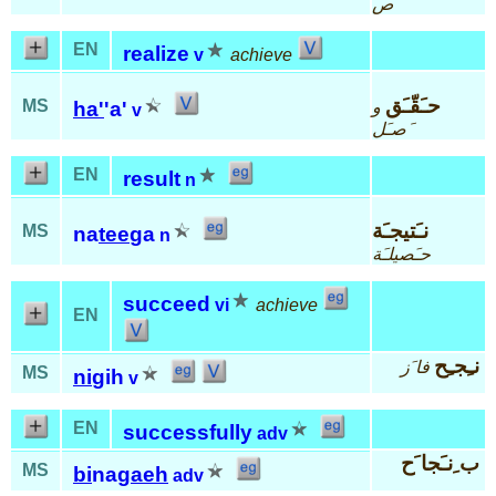
َص
EN
realize
v
achieve
حـَقّـَق
MS
و
ha'
'a'
v
َصـَل
EN
result
n
نـَتيجـَة
MS
na
tee
ga
n
حـَصيلـَة
succeed
vi
achieve
EN
نـِجـِح
فا َز
MS
ni
gih
v
EN
successfully
adv
ب ِنـَجا َح
MS
bi
na
gaeh
adv