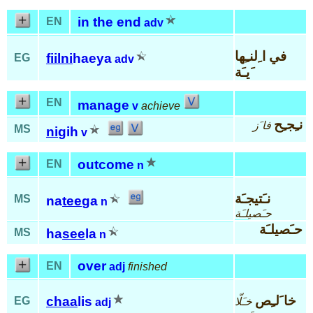
in the end
EN
adv
في ا ِلنـِها
fiil
ni
haeya
EG
adv
َيـَة
EN
manage
v
achieve
نـِجـِح
فا َز
MS
ni
gih
v
outcome
EN
n
نـَتيجـَة
MS
na
tee
ga
n
حـَصيلـَة
حـَصيلـَة
MS
ha
see
la
n
over
EN
adj
finished
خا َلـِص
chaa
lis
EG
خـَلّا
adj