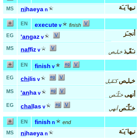
نـِها َيـَة
MS
ni
haeya
n
EN
execute
v
finish
أنجـَز
EG
'an
gaz
v
MS
naf
fiz
v
نـَفّـِذ
خـِلـِص
EN
finish
v
EG
chi
lis
v
خـِلـِص
كـَمّـِل
MS
'an
ha
v
أنهى
خـَلّـَص
EG
chal
las
v
خـَلّـَص
أنهي
finish
EN
n
end
نـِها َيـَة
MS
ni
haeya
n