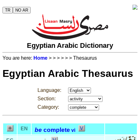
TR
NO AR
Egyptian Arabic Dictionary
You are here:
Home
>
>
>
>
>
> Thesaurus
Egyptian Arabic Thesaurus
Language:
Section:
Category:
EN
be
complete
vi
تـَمّ
إنتـَهى