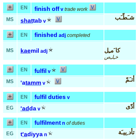
EN
finish off
v
trade work
شـَطّـَب
MS
shat
tab
v
finished
EN
adj
completed
كا َمـِل
kae
mil
MS
adj
خـِلـِص
EN
fulfil
v
أتـَمّ
MS
'a
tamm
v
fulfil duties
EN
v
أدّى
EG
'ad
da
v
fulfilment
EN
n
of duties
تأد ِييـَة
EG
t
'a
diyya
n