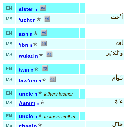
EN
sister
n
أ ُخت
MS
'ucht
n
EN
son
n
إبن
MS
'ibn
n
و َلـَد
إبن
MS
wa
lad
n
EN
twin
n
تـَوأم
MS
taw
'am
n
EN
uncle
n
fathers brother
عـَمّ
MS
Aamm
n
EN
uncle
n
mothers brother
خا َل
MS
chael
n