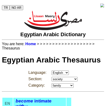
TR
NO AR
Egyptian Arabic Dictionary
You are here:
Home
>
>
>
>
>
>
>
>
>
>
>
>
>
>
>
>
>
>
>
Thesaurus
Egyptian Arabic Thesaurus
Language:
Section:
Category:
become
intimate
EN