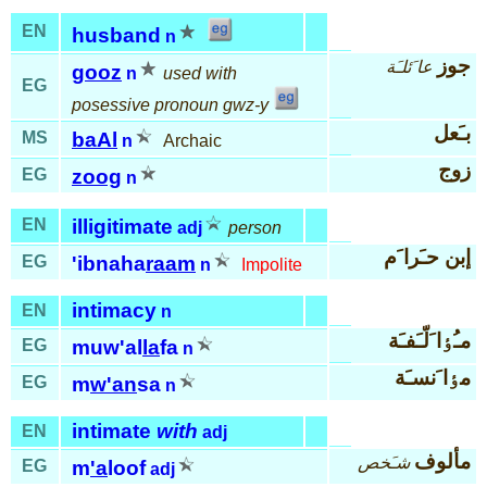
EN
husband
n
جوز
عا َئلـَة
gooz
n
used with
EG
posessive pronoun gwz-y
بـَعل
MS
baAl
n
Archaic
زوج
EG
zoog
n
EN
illigitimate
adj
person
إبن حـَرا َم
EG
'ibnaha
raam
n
Impolite
intimacy
EN
n
مـُٶا َلّـَفـَة
EG
muw'al
la
fa
n
مٶا َنسـَة
EG
m
w'an
sa
n
intimate
with
EN
adj
مألوف
شـَخص
EG
m
'a
loof
adj