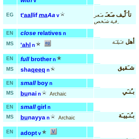
with
v
تأ َلّـِف
مـَعـَ
t
'aal
lif
ma
Aa
EG
مـَعر
v
ِفـِة شـَخص
close
relatives
EN
n
أهل
عـَيلـَة
MS
'ahl
n
EN
full
brother
n
شـَقيق
MS
sha
qeeq
n
small
boy
EN
n
بـُنـَي
MS
bu
nai
n
Archaic
small
girl
EN
n
بـُنـَييـَة
MS
bu
nayya
n
Archaic
EN
adopt
v