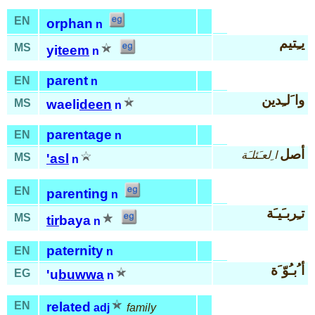
EN
orphan
n
يـِتيم
MS
yi
teem
n
parent
EN
n
وا َلـِدين
MS
waeli
deen
n
parentage
EN
n
أصل
ا ِلعـَئلـَة
MS
'asl
n
EN
parenting
n
تـِربـَيـَة
MS
tir
baya
n
paternity
EN
n
أ ُبـُوّ َة
EG
'u
buwwa
n
EN
related
adj
family