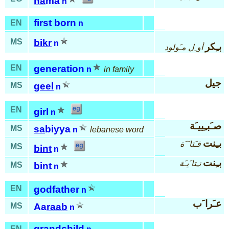
ha
ma
n
first born
EN
n
MS
bikr
n
بـِكر
أو ِل مـَولود
EN
generation
n
in family
جيل
MS
geel
n
EN
girl
n
صـَبـِييـَة
MS
sa
biyya
n
lebanese word
بـِنت
فـَتا َ َة
MS
bint
n
بـِنت
نـِتا َيـَة
MS
bint
n
EN
godfather
n
عـَرا َب
MS
Aa
raab
n
grandchild
EN