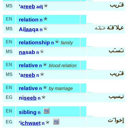
قـَريب
MS
'a
reeb
adj
EN
relation
n
عـِلا َقـَة
عـَيلـَة
MS
Ai
laa
qa
n
EN
relationship
n
family
نـَسـَب
MS
na
sab
n
EN
relative
n
blood relation
قـَريب
MS
'a
reeb
n
EN
relative
n
by marriage
نـِسيب
EG
ni
seeb
n
EN
sibling
n
إخوا َت
EG
'i
chwaet
n