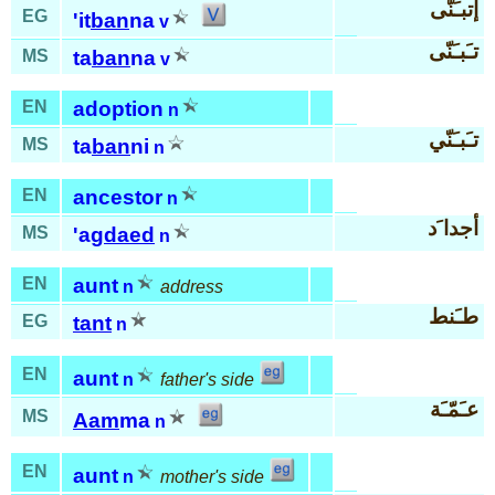
إتبـَنّى
EG
'it
ban
na
v
تـَبـَنّى
MS
ta
ban
na
v
EN
adoption
n
تـَبـَنّي
MS
ta
ban
ni
n
EN
ancestor
n
أجدا َد
MS
'ag
daed
n
EN
aunt
n
address
طـَنط
EG
tant
n
EN
aunt
n
father's side
عـَمّـَة
MS
Aam
ma
n
EN
aunt
n
mother's side