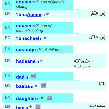
cousin
n
son of father's
EN
sibling
إبن عـَمّ
MS
'ibna
Aamm
n
cousin
n
son of
EN
mother's sibling
إبن خا َل
EG
'ibna
chael
n
EN
custody
n
of children
حـَضا َنـَة
ha
daa
na
MS
n
مـَسٶلـِيـَة
EN
dad
n
با َبا
MS
bae
ba
n
EN
daughter
n
بـِنت
إبنـَة
MS
bint
n