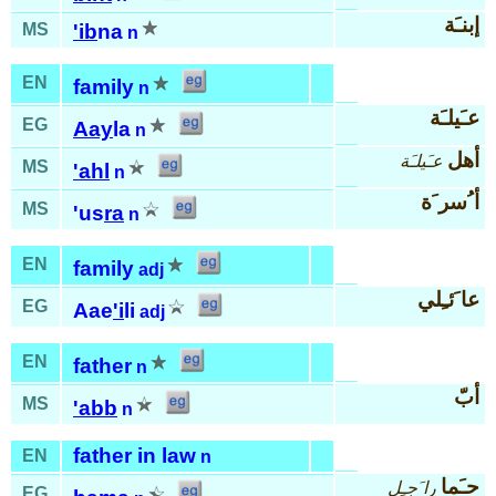
إبنـَة
MS
'ib
na
n
EN
family
n
عـَيلـَة
EG
Aay
la
n
أهل
عـَيلـَة
MS
'ahl
n
أ ُسر َة
MS
'us
ra
n
EN
family
adj
عا َئـِلي
EG
Aae
'i
li
adj
EN
father
n
أبّ
MS
'abb
n
father in law
EN
n
حـَما
را َجـِل
EG