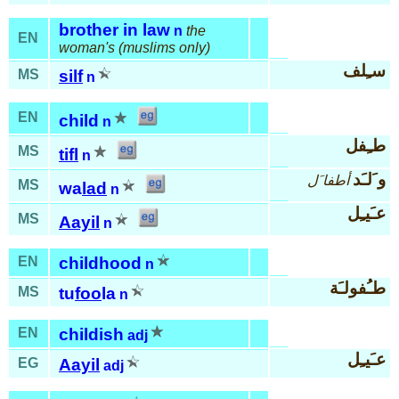
brother in law
n
the
EN
woman's (muslims only)
سـِلف
MS
silf
n
EN
child
n
طـِفل
MS
tifl
n
و َلـَد
أطفا َل
MS
wa
lad
n
عـَيـِل
MS
Aayil
n
EN
childhood
n
طـُفولـَة
MS
tu
foo
la
n
EN
childish
adj
عـَيـِل
EG
Aayil
adj