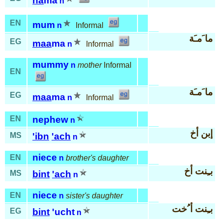
ha
ma
n
EN
mum
n
Informal
ما َمـَة
EG
maa
ma
n
Informal
mummy
n
mother
Informal
EN
ما َمـَة
EG
maa
ma
n
Informal
EN
nephew
n
إبن أخ
MS
'ibn
'ach
n
niece
EN
n
brother's daughter
بـِنت أخ
MS
bint
'ach
n
niece
EN
n
sister's daughter
بـِنت أ ُخت
EG
bint
'ucht
n