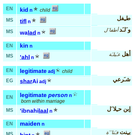
EN
kid
n
child
طـِفل
MS
tifl
n
و َلـَد
أطفا َل
MS
wa
lad
n
kin
EN
n
أهل
عـَيلـَة
MS
'ahl
n
EN
legitimate
adj
child
شـَرعي
EG
shar
Ai
adj
legitimate
person
n
EN
born within marriage
إبن حـِلا َل
MS
'ibnahi
laal
n
maiden
EN
n
بـِنت
فـَتا َ َة
MS