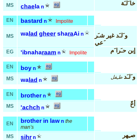
خا َلـَة
MS
chae
la
n
EN
bastard
n
Impolite
wa
lad
gheer
sha
ra
Ai
n
و َلـَد غير شـَر
MS
َعي
إبن حـَرا َم
EG
'ibnaha
raam
n
Impolite
EN
boy
n
و َلـَد
طـِفل
MS
wa
lad
n
EN
brother
n
أخّ
MS
'achch
n
brother in law
n
the
EN
man's
صـِهر
MS
sihr
n