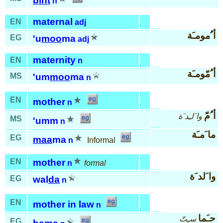
bint
n
maternal
EN
adj
أ ُمومـَة
EG
'u
moo
ma
adj
maternity
EN
n
أ ُمّومـَة
MS
'um
moo
ma
n
EN
mother
n
أ ُمّ
وا َلـِد َة
MS
'umm
n
ما َمـَة
EG
maa
ma
n
Informal
EN
mother
n
formal
وا َلد َة
EG
wal
da
n
EN
mother in law
n
حـَما
سـِتّ
EG