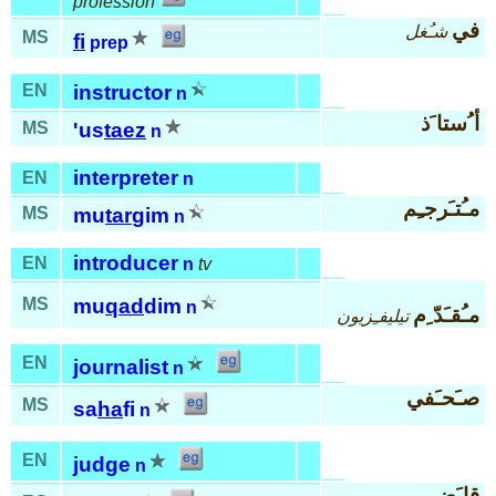
profession
في
شـُغل
MS
fi
prep
EN
instructor
n
أ ُستا َذ
MS
'us
taez
n
interpreter
EN
n
مـُتـَرجـِم
MS
mu
tar
gim
n
introducer
EN
n
tv
MS
mu
qad
dim
n
مـُقـَدّ ِم
تيليفـِزيون
EN
journalist
n
صـَحـَفي
MS
sa
ha
fi
n
EN
judge
n
قا َضي