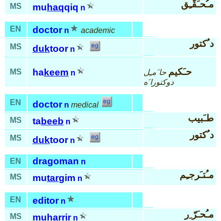
مـُحـَقّـِق
MS
mu
haq
qiq
n
EN
doctor
n
academic
د ُكتور
MS
duk
toor
n
حـَكيم
ha
keem
MS
حا َمـِل
n
دوكتورا َه
EN
doctor
n
medical
طـَبيب
MS
ta
beeb
n
د ُكتور
MS
duk
toor
n
dragoman
EN
n
مـُتـَرجـِم
MS
mu
tar
gim
n
EN
editor
n
مـُحـَرّ ِر
MS
mu
har
rir
n