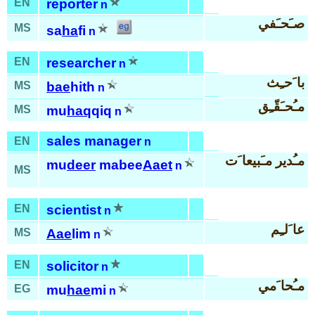
EN
reporter
n
صـَحـَفي
MS
sa
ha
fi
n
EN
researcher
n
با َحـِث
MS
bae
hith
n
مـُحـَقّـِق
MS
mu
haq
qiq
n
sales manager
EN
n
مـُدير مـَبيعا َت
mu
deer
mabee
Aaet
n
MS
EN
scientist
n
عا َلـِم
MS
Aae
lim
n
EN
solicitor
n
مـُحا َمي
EG
mu
hae
mi
n