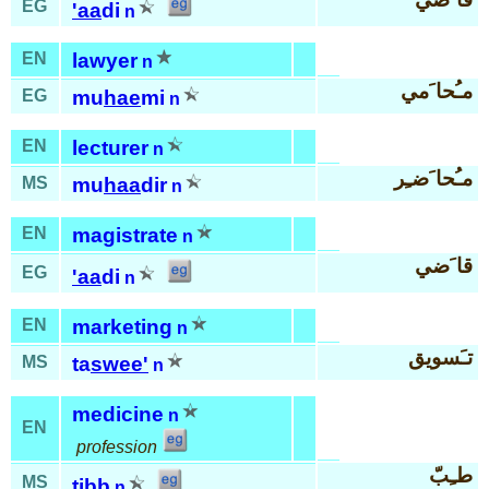
EG
'aa
di
n
EN
lawyer
n
مـُحا َمي
EG
mu
hae
mi
n
EN
lecturer
n
مـُحا َضـِر
MS
mu
haa
dir
n
EN
magistrate
n
قا َضي
EG
'aa
di
n
EN
marketing
n
تـَسويق
MS
ta
swee'
n
medicine
n
EN
profession
طـِبّ
MS
tibb
n