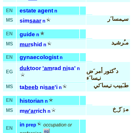
estate agent
EN
n
سـِمسا َر
MS
sim
saar
n
EN
guide
n
مـُرشـِد
MS
mur
shid
n
gynaecologist
EN
n
duk
toor
'am
rad
ni
sa'
n
د ُكتور أمر َض
EG
نـِسا َء
طـَبيب نـِسا َئي
MS
ta
beeb
ni
sae
'i
n
EN
historian
n
مٶ َرّ ِخ
MS
m
w'ar
rich
n
in
prep
occupation or
EN