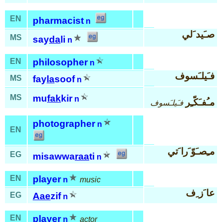
EN
pharmacist
n
صـَيد َلي
MS
say
da
li
n
EN
philosopher
n
فـَيلـَسوف
MS
fay
la
soof
n
MS
mu
fak
kir
n
مـُفـَكّـِر
فـَيلـَسوف
photographer
n
EN
مـِصـَوّ َرا َتي
EG
misawwa
raa
ti
n
EN
player
n
music
عا َز ِف
EG
Aae
zif
n
EN
player
n
actor