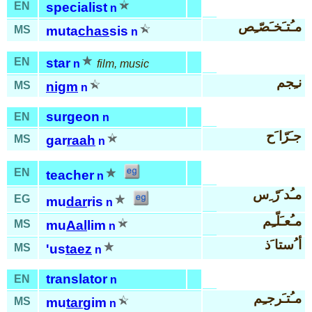
EN
specialist
n
مـُتـَخـَصّـِص
MS
muta
chas
sis
n
EN
star
n
film, music
نـِجم
MS
nigm
n
surgeon
EN
n
جـَرّا َح
MS
gar
raah
n
EN
teacher
n
مـُد َرّ ِس
EG
mu
dar
ris
n
مـُعـَلّـِم
MS
mu
Aal
lim
n
أ ُستا َذ
MS
'us
taez
n
translator
EN
n
مـُتـَرجـِم
MS
mu
tar
gim
n