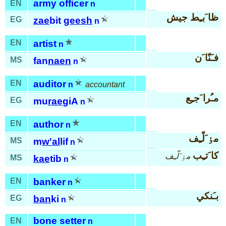
army officer
EN
n
ظا َبـِط جيش
EG
zae
bit
geesh
n
EN
artist
n
فـَنّا َن
MS
fan
naen
n
EN
auditor
n
accountant
مـُرا َجـِع
EG
mu
rae
giA
n
EN
author
n
مٶ َلّـِف
MS
m
w'al
lif
n
كا َتـِب
مٶ َلّـِف
MS
kae
tib
n
EN
banker
n
بـَنكي
EG
ban
ki
n
bone setter
EN
n