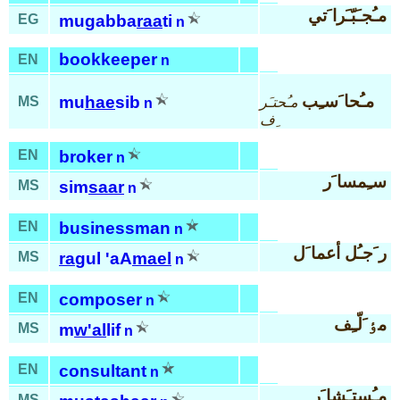
مـُجـَبّـَرا َتي
EG
mugabba
raa
ti
n
bookkeeper
EN
n
مـُحا َسـِب
mu
hae
sib
MS
مـُحتـَر
n
ِف
EN
broker
n
سـِمسا َر
MS
sim
saar
n
EN
businessman
n
ر َجـُل أعما َل
MS
ra
gul 'aA
mael
n
EN
composer
n
مٶ َلّـِف
MS
m
w'al
lif
n
EN
consultant
n
مـُستـَشا َر
MS