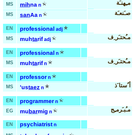
مـِهنـَة
MS
mih
na
n
صـَنعـَة
MS
san
Aa
n
EN
professional
adj
مـُحتـَر ِف
MS
muh
ta
rif
adj
EN
professional
n
مـُحتـَر ِف
MS
muh
ta
rif
n
EN
professor
n
أ ُستا َذ
MS
'us
taez
n
EN
programmer
n
مـُبـَرمـِج
EG
mu
bar
mig
n
psychiatrist
EN
n