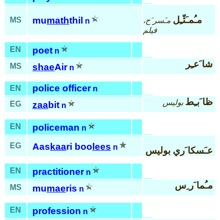
مـُمـَثّـِل
mu
math
thil
MS
مـَسر َح،
n
فيلم
EN
poet
n
شا َعـِر
MS
shae
Air
n
police officer
EN
n
ظا َبـِط
بوليس
EG
zaa
bit
n
EN
policeman
n
EG
Aas
kaa
ri boo
lees
n
عـَسكا َري بوليس
EN
practitioner
n
مـُما َر ِس
MS
mu
mae
ris
n
EN
profession
n