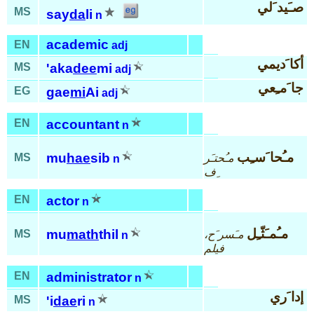
صـَيد َلي
MS
say
da
li
n
academic
EN
adj
أكا َديمي
MS
'aka
dee
mi
adj
جا َمـِعي
EG
gae
mi
Ai
adj
EN
accountant
n
مـُحا َسـِب
mu
hae
sib
MS
مـُحتـَر
n
ِف
EN
actor
n
مـُمـَثّـِل
mu
math
thil
MS
مـَسر َح،
n
فيلم
EN
administrator
n
إدا َري
MS
'i
dae
ri
n