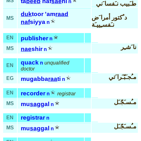
MS
ta
beeb
naf
sae
ni
n
طـَبيب نـَفسا َني
duk
toor 'am
raad
د ُكتور أمرا َض
MS
naf
siyya
n
نـَفسـِييـَة
EN
publisher
n
نا َشـِر
MS
nae
shir
n
quack
n
unqualified
EN
doctor
مـُجـَبّـَرا َتي
EG
mugabba
raa
ti
n
EN
recorder
n
registrar
مـُسـَجّـَل
MS
mu
sag
gal
n
registrar
EN
n
مـُسـَجّـَل
MS
mu
sag
gal
n