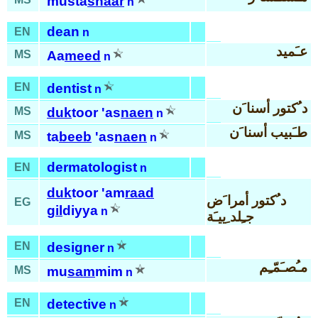
musta
shaar
n
dean
EN
n
عـَميد
MS
Aa
meed
n
EN
dentist
n
د ُكتور أسنا َن
MS
duk
toor 'as
naen
n
طـَبيب أسنا َن
MS
ta
beeb
'as
naen
n
dermatologist
EN
n
duk
toor 'am
raad
د ُكتور أمرا َض
EG
gil
diyya
n
جـِلد ِييـَة
EN
designer
n
مـُصـَمّـِم
MS
mu
sam
mim
n
EN
detective
n