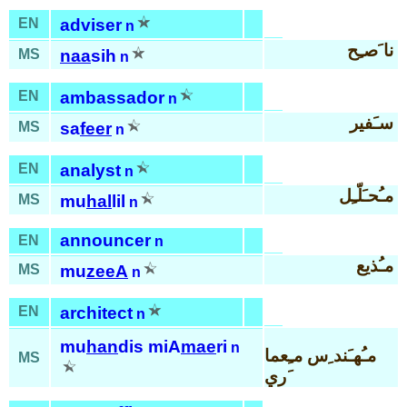
EN
adviser
n
نا َصـِح
MS
naa
sih
n
EN
ambassador
n
سـَفير
MS
sa
feer
n
EN
analyst
n
مـُحـَلّـِل
MS
mu
hal
lil
n
announcer
EN
n
مـُذيع
MS
mu
zeeA
n
EN
architect
n
mu
han
dis miA
mae
ri
n
مـُهـَند ِس مـِعما
MS
َري