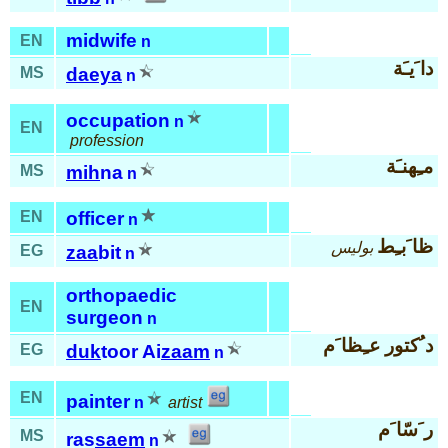
midwife
EN
n
دا َيـَة
MS
daeya
n
occupation
n
EN
profession
مـِهنـَة
MS
mih
na
n
EN
officer
n
ظا َبـِط
بوليس
EG
zaa
bit
n
orthopaedic
EN
surgeon
n
د ُكتور عـِظا َم
EG
duk
toor Ai
zaam
n
EN
painter
n
artist
ر َسّا َم
MS
ras
saem
n