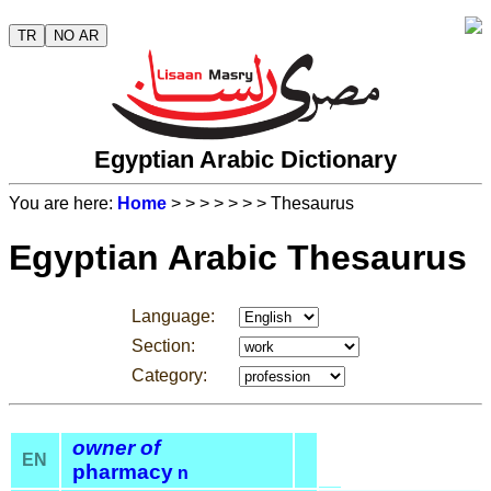
TR
NO AR
Egyptian Arabic Dictionary
You are here:
Home
>
>
>
>
>
>
> Thesaurus
Egyptian Arabic Thesaurus
Language:
Section:
Category:
owner of
EN
pharmacy
n