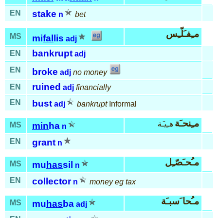
EN
stake
n
bet
مـِفـَلّـِس
MS
mi
fal
lis
adj
bankrupt
EN
adj
EN
broke
adj
no money
ruined
EN
adj
financially
EN
bust
adj
bankrupt
Informal
مـِنحـَة
هـِبـَة
MS
min
ha
n
EN
grant
n
مـُحـَصّـِل
MS
mu
has
sil
n
EN
collector
n
money eg tax
مـُحا َسبـَة
MS
mu
has
ba
adj