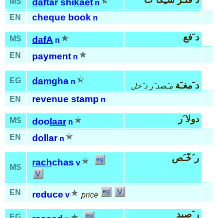
MS
daf
tar shi
kaet
n
cheque book
EN
n
د َفع
MS
dafA
n
EN
payment
n
dam
gha
EG
n
د َمغـَة
مـَصد َر د َخل
revenue stamp
EN
n
دولا َر
MS
doo
laar
n
EN
dollar
n
ر َخّـَص
rach
chas
v
MS
EN
reduce
v
price
ر َصيد
EG