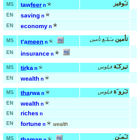
تـَوفير
MS
taw
feer
n
EN
saving
n
EN
economy
n
تأمين
مـَبلـَغ تأمين
MS
t'a
meen
n
EN
insurance
n
تـِركـَة
فـِلوس
MS
tir
ka
n
EN
wealth
n
ثـَرو َة
فـِلوس
MS
tha
rwa
n
EN
wealth
n
riches
EN
n
EN
fortune
n
wealth
ثـَمـَن
MS
tha
man
n