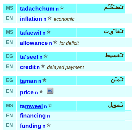
تـَضـَخّـُم
MS
ta
dach
chum
n
EN
inflation
n
economic
تـَفا َو ِت
MS
ta
faewit
n
EN
allowance
n
for deficit
تـَقسيط
EG
ta'
seet
n
EN
credit
n
delayed payment
تـَمـَن
EG
ta
man
n
EN
price
n
تـَمويل
MS
ta
mweel
n
financing
EN
n
EN
funding
n