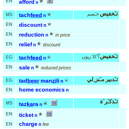
EN
afford
v
تـَخفيض
خـَصم
MS
tach
feed
n
EN
discount
n
EN
reduction
n
in price
EN
relief
n
discount
تـَخفيض
أ ُكا َزيون
EG
tach
feed
n
EN
sale
n
reduced prices
تـَدبير مـَنز ِلي
EG
tad
beer
man
zi
li
n
home economics
EN
n
تـَذكـَر َة
MS
taz
ka
ra
n
EN
ticket
n
charge
EN
n
fee