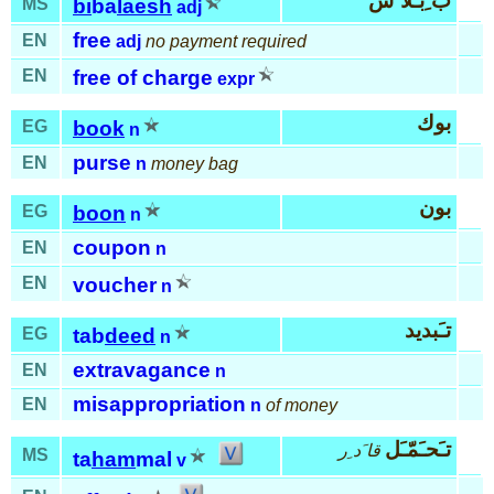
ب ِبـَلا َش
MS
bi
ba
laesh
adj
free
EN
adj
no payment required
EN
free of charge
expr
بوك
EG
book
n
purse
EN
n
money bag
بون
EG
boon
n
coupon
EN
n
EN
voucher
n
تـَبديد
EG
tab
deed
n
extravagance
EN
n
misappropriation
EN
n
of money
تـَحـَمّـَل
قا َد ِر
MS
ta
ham
mal
v