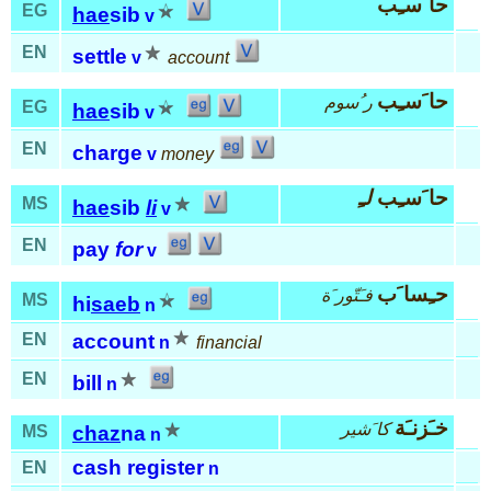
حا َسـِب
EG
hae
sib
v
EN
settle
v
account
حا َسـِب
ر ُسوم
EG
hae
sib
v
EN
charge
v
money
حا َسـِب
لـِ
MS
hae
sib
li
v
EN
pay
for
v
حـِسا َب
فـَتّور َة
MS
hi
saeb
n
EN
account
n
financial
EN
bill
n
خـَزنـَة
كا َشير
MS
chaz
na
n
cash register
EN
n