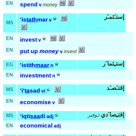
EN
spend
v
money
إستـَثمـَر
'is
tath
mar
v
MS
EN
invest
v
EN
put up
money
v
invest
إستـِثما َر
EG
'istith
maar
n
EN
investment
n
إقتـَصـَد
MS
'i'
ta
sad
vi
EN
economise
v
إقتـِصا َدي
تـَوفير
MS
'iqti
saa
di
adj
economical
EN
adj