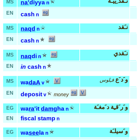
نـَقد ِييـَة
MS
na'
diyya
n
EN
cash
n
نـَقد
MS
naqd
n
EN
cash
n
نـَقدي
MS
naq
di
n
EN
in
cash
n
و َد َع
فـِلوس
MS
wa
daA
v
EN
deposit
v
money
و َر َقـِة د َمغـَة
EG
wa
ra
'it
dam
gha
n
fiscal stamp
EN
n
و َسيلـَة
EG
wa
see
la
n