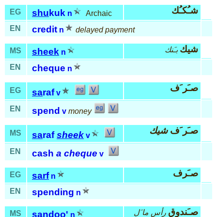
شـُكـُك
EG
shu
kuk
n
Archaic
EN
credit
n
delayed payment
شيك
بـَنك
MS
sheek
n
EN
cheque
n
صـَر َف
EG
sa
raf
v
EN
spend
v
money
صـَر َف
شيك
MS
sa
raf
sheek
v
EN
cash
a cheque
v
صـَرف
EG
sarf
n
EN
spending
n
صـَندوق
رأس ما َل
MS
san
doo'
n