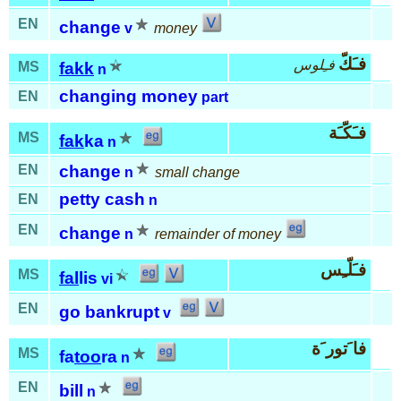
EN
change
v
money
فـَكّ
فـِلوس
MS
fakk
n
changing money
EN
part
فـَكّـَة
MS
fak
ka
n
EN
change
n
small change
petty cash
EN
n
EN
change
n
remainder of money
فـَلّـِس
MS
fal
lis
vi
EN
go bankrupt
v
فا َتور َة
MS
fa
too
ra
n
EN
bill
n