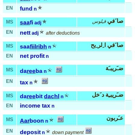
EN
fund
n
صا َفي
فـِلوس
MS
saa
fi
adj
EN
nett
adj
after deductions
صا َفي ا ِلر ِبح
MS
saa
fiil
ribh
n
net profit
EN
n
ضـَريبـَة
MS
da
ree
ba
n
EN
tax
n
ضـَريبـِة د َخل
MS
da
ree
bit
dachl
n
income tax
EN
n
عـَربون
MS
Aar
boon
n
EN
deposit
n
down payment