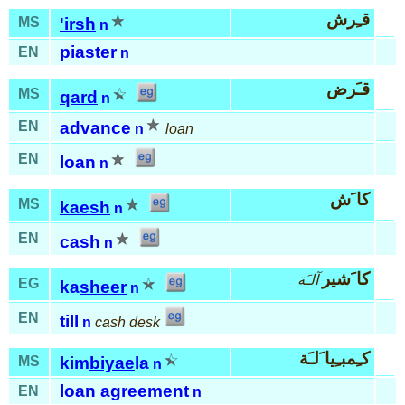
قـِرش
MS
'irsh
n
piaster
EN
n
قـَرض
MS
qard
n
EN
advance
n
loan
EN
loan
n
كا َش
MS
kaesh
n
EN
cash
n
كا َشير
آلـَة
EG
ka
sheer
n
EN
till
n
cash desk
كـِمبـِيا َلـَة
MS
kim
biyae
la
n
loan agreement
EN
n