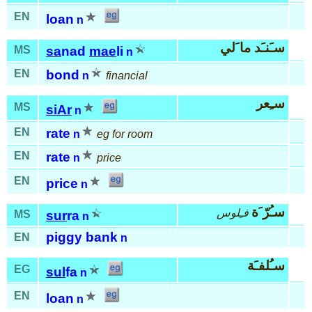
EN
loan
n
سـَنـَد ما َلي
MS
sa
nad
mae
li
n
EN
bond
n
financial
سـِعر
MS
siAr
n
EN
rate
n
eg for room
EN
rate
n
price
EN
price
n
سـُرّ َة
فـِلوس
MS
sur
ra
n
piggy bank
EN
n
سـُلفـَة
EG
sul
fa
n
EN
loan
n