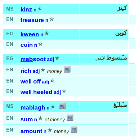
كـِنز
MS
kinz
n
EN
treasure
n
كوين
EG
kween
n
EN
coin
n
مـَبسوط
غـَني
EG
mab
soot
adj
EN
rich
adj
money
EN
well off
adj
EN
well heeled
adj
مـَبلـَغ
MS
mab
lagh
n
EN
sum
n
of money
EN
amount
n
money