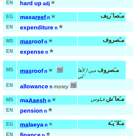
EN
hard up
adj
مـَصا َريف
EG
masa
reef
n
EN
expenditure
n
مـَصروف
MS
mas
roof
n
EN
expense
n
مـَصروف
MS
مـِن ا ِلأها
mas
roof
n
َلي
EN
allowance
n
money
مـَعا َش
فـِلوس
MS
ma
Aaesh
n
EN
pension
n
مـَلا َيـَة
EG
ma
laeya
n
EN
finance
n