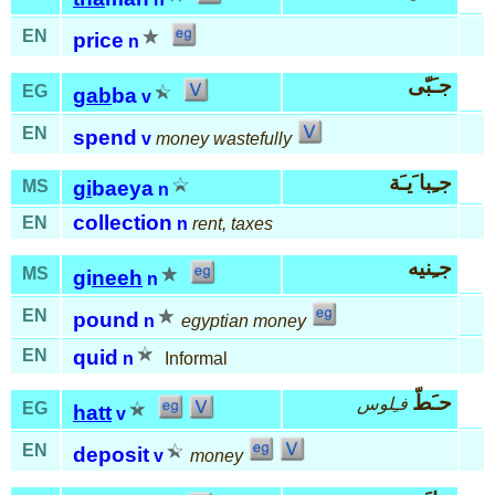
EN
price
n
جـَبّى
EG
gab
ba
v
EN
spend
v
money wastefully
جـِبا َيـَة
MS
gi
baeya
n
collection
EN
n
rent, taxes
جـِنيه
MS
gi
neeh
n
EN
pound
n
egyptian money
EN
quid
n
Informal
حـَطّ
فـِلوس
EG
hatt
v
EN
deposit
v
money