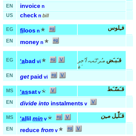
invoice
EN
n
check
US
n
bill
فـِلوس
EG
fi
loos
n
EN
money
n
قـَبـَض
EG
مـُر َتّـَب، أ ُجر
'a
bad
vi
َة
EN
get
paid
vi
قـَسّـَط
MS
'as
sat
v
EN
divide into
instalments
v
قـَلّـِل
مـِن
MS
'al
lil
min
v
EN
reduce
from
v