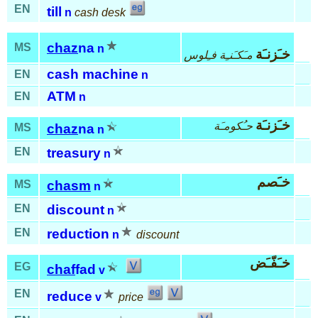
EN
till
n
cash desk
chaz
na
MS
n
خـَزنـَة
مـَكـَنـِة فـِلوس
cash machine
EN
n
ATM
EN
n
خـَزنـَة
حـُكومـَة
MS
chaz
na
n
EN
treasury
n
خـَصم
MS
chasm
n
EN
discount
n
EN
reduction
n
discount
خـَفّـَض
EG
chaf
fad
v
EN
reduce
v
price