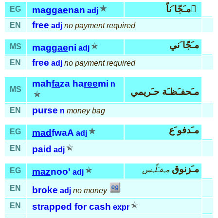
مـَجّا َناً َ
EG
mag
gae
nan
adj
free
EN
adj
no payment required
مـَجّا َني
MS
mag
gae
ni
adj
free
EN
adj
no payment required
mah
fa
za ha
ree
mi
n
MS
مـَحفـَظـَة حـَريمي
purse
EN
n
money bag
مـَدفو َع
EG
mad
fwaA
adj
EN
paid
adj
مـَزنوق
مـِفـَلّـِس
EG
maz
noo'
adj
EN
broke
adj
no money
EN
strapped for cash
expr