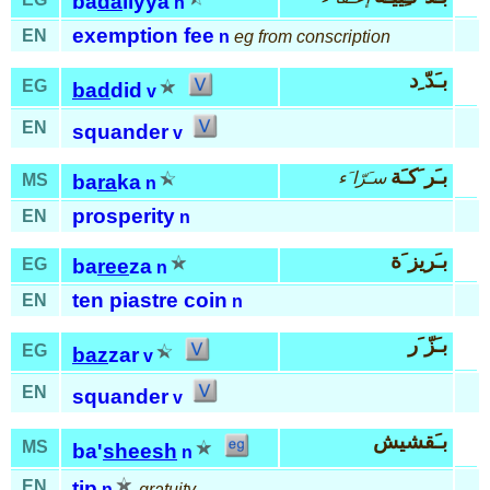
ba
da
liyya
n
exemption fee
EN
n
eg from conscription
بـَدّ ِد
EG
bad
did
v
EN
squander
v
بـَر َكـَة
سـَرّا َء
MS
ba
ra
ka
n
prosperity
EN
n
بـَريز َة
EG
ba
ree
za
n
ten piastre coin
EN
n
بـَزّ َر
EG
baz
zar
v
EN
squander
v
بـَقشيش
MS
ba'
sheesh
n
EN
tip
n
gratuity