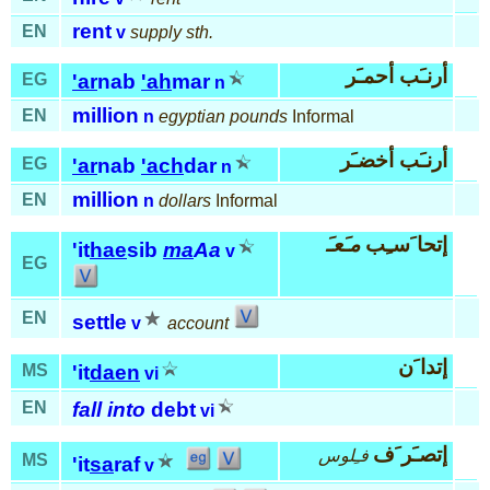
rent
EN
v
supply sth.
أرنـَب أحمـَر
EG
'ar
nab
'ah
mar
n
million
EN
n
egyptian pounds
Informal
أرنـَب أخضـَر
EG
'ar
nab
'ach
dar
n
million
EN
n
dollars
Informal
إتحا َسـِب
مـَعـَ
'it
hae
sib
ma
Aa
v
EG
EN
settle
v
account
إتدا َن
MS
'it
daen
vi
EN
fall into
debt
vi
إتصـَر َف
فـِلوس
MS
'it
sa
raf
v