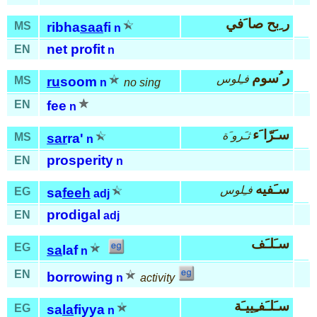
ر ِبح صا َفي
MS
ribha
saa
fi
n
net profit
EN
n
ر ُسوم
فـِلوس
MS
ru
soom
n
no sing
EN
fee
n
سـَرّا َء
ثـَرو َة
MS
sar
ra'
n
prosperity
EN
n
سـَفيه
فـِلوس
EG
sa
feeh
adj
prodigal
EN
adj
سـَلـَف
EG
sa
laf
n
EN
borrowing
n
activity
سـَلـَفـِييـَة
EG
sa
la
fiyya
n