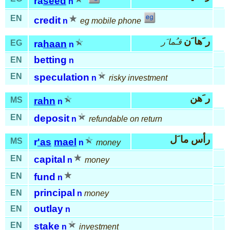
ra
seed
n
EN
credit
n
eg mobile phone
ر َها َن
قـُما َر
EG
ra
haan
n
betting
EN
n
EN
speculation
n
risky investment
ر َهن
MS
rahn
n
EN
deposit
n
refundable on return
رأس ما َل
MS
r
'as
mael
n
money
EN
capital
n
money
EN
fund
n
principal
EN
n
money
outlay
EN
n
EN
stake
n
investment