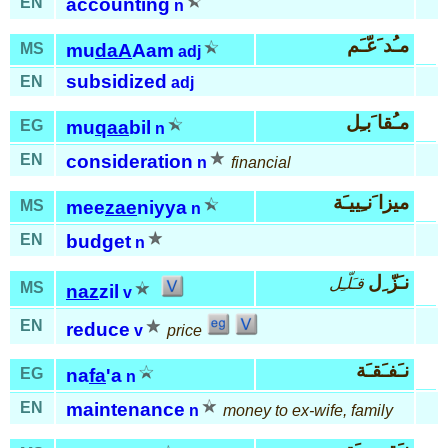
EN
accounting
n
مـُد َعّـَم
MS
mu
daA
Aam
adj
subsidized
EN
adj
مـُقا َبـِل
EG
mu
qaa
bil
n
EN
consideration
n
financial
ميزا َنـِييـَة
MS
mee
zae
niyya
n
EN
budget
n
نـَزّ ِل
قـَلّـِل
MS
naz
zil
v
EN
reduce
v
price
نـَفـَقـَة
EG
na
fa
'a
n
EN
maintenance
n
money to ex-wife, family