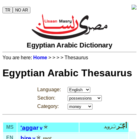
TR
NO AR
Egyptian Arabic Dictionary
You are here:
Home
>
>
>
> Thesaurus
Egyptian Arabic Thesaurus
Language:
Section:
Category:
أجّـَر
تـَزويد
MS
'ag
gar
v
EN
hire
v
rent