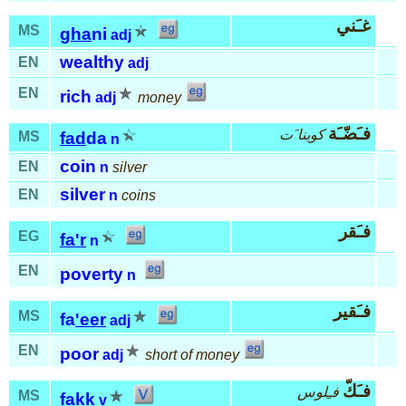
غـَني
MS
gha
ni
adj
wealthy
EN
adj
EN
rich
adj
money
فـَضّـَة
كوينا َت
MS
fad
da
n
coin
EN
n
silver
silver
EN
n
coins
فـَقر
EG
fa'r
n
EN
poverty
n
فـَقير
MS
fa
'eer
adj
EN
poor
adj
short of money
فـَكّ
فـِلوس
MS
fakk
v