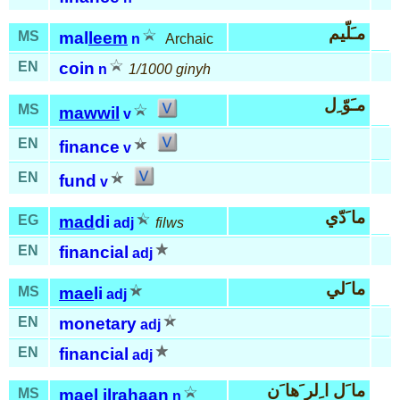
مـَلّيم
MS
mal
leem
n
Archaic
EN
coin
n
1/1000 ginyh
مـَوّ ِل
MS
mawwil
v
EN
finance
v
EN
fund
v
ما َدّي
EG
mad
di
adj
filws
EN
financial
adj
ما َلي
MS
mae
li
adj
EN
monetary
adj
EN
financial
adj
ما َل ا ِلر َها َن
MS
mael
ilra
haan
n