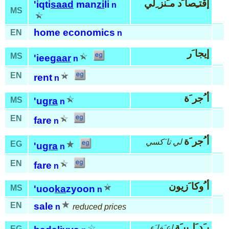
إقتـِصا َد مـَنز ِلي
'iqti
saad
man
zi
li
n
MS
home economics
EN
n
إيجا َر
MS
'iee
gaar
n
EN
rent
n
أ ُجر َة
MS
'ug
ra
n
EN
fare
n
أ ُجر َة
لي تا َكسي
EG
'ug
ra
n
EN
fare
n
أ ُوكا َزيون
MS
'uoo
ka
zyoon
n
EN
sale
n
reduced prices
بـَد َلـِييـَة
إعـَفا َء
EG