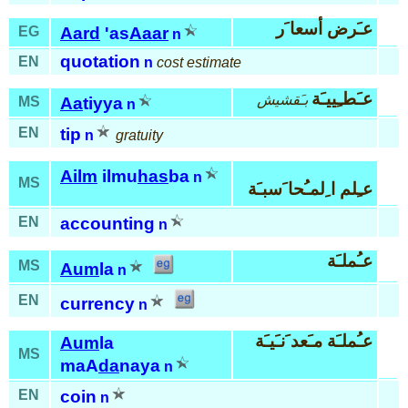
عـَرض أسعا َر
EG
Aard
'as
Aaar
n
quotation
EN
n
cost estimate
عـَطـِييـَة
بـَقشيش
MS
Aa
tiyya
n
EN
tip
n
gratuity
Ailm
ilmu
has
ba
n
MS
عـِلم ا ِلمـُحا َسبـَة
EN
accounting
n
عـُملـَة
MS
Aum
la
n
EN
currency
n
عـُملـَة مـَعد َنـَيـَة
Aum
la
MS
maA
da
naya
n
EN
coin
n