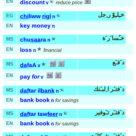
EN
discount
v
reduce price
خـِلـِوّ ر ِجل
EG
chi
liww
rigl
n
key money
EN
n
خـُسا َر َة
MS
chu
saa
ra
n
EN
loss
n
financial
د َفـَع
MS
da
faA
v
EN
pay
for
v
د َفتـَر ا ِلبـَنك
MS
daf
tar il
bank
n
bank book
EN
n
for savings
د َفتـَر تـَوفير
MS
daf
tar taw
feer
n
bank book
EN
n
for savings
د َفتـَر شـِكا َت