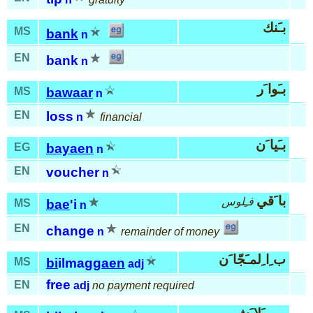
بـَنك
MS
bank
n
EN
bank
n
بـَوا َر
MS
bawaar
n
EN
loss
n
financial
بـَيا َن
EG
bayaen
n
EN
voucher
n
با َقي
فـِلوس
MS
bae
'i
n
EN
change
n
remainder of money
ب ِا ِلمـَجّا َن
MS
bi
ilmag
gaen
adj
free
EN
adj
no payment required