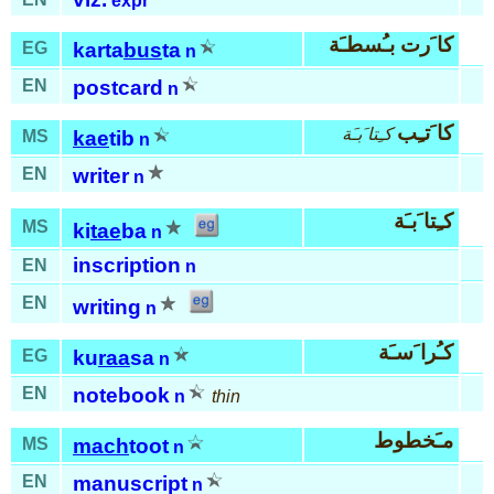
expr
كا َرت بـُسطـَة
EG
karta
bus
ta
n
EN
postcard
n
كا َتـِب
كـِتا َبـَة
MS
kae
tib
n
EN
writer
n
كـِتا َبـَة
MS
ki
tae
ba
n
inscription
EN
n
EN
writing
n
كـُرا َسـَة
EG
ku
raa
sa
n
EN
notebook
n
thin
مـَخطوط
MS
mach
toot
n
EN
manuscript
n