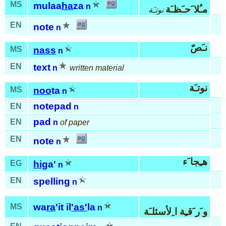
MS
mulaa
ha
za
n
مـُلا َحـَظـَة
نوتـَة
EN
note
n
نـَصّ
MS
nass
n
EN
text
n
written material
نوتـَة
MS
noo
ta
n
notepad
EN
n
pad
EN
n
of paper
EN
note
n
هـِجا َء
EG
hi
ga'
n
EN
spelling
n
wa
ra
'it il
'as'
la
MS
n
و َر َقـِة ا ِلأسئلـَة