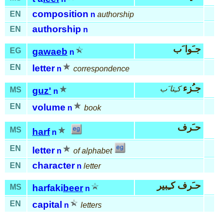
composition
EN
n
authorship
authorship
EN
n
جـَوا َب
EG
gawaeb
n
EN
letter
n
correspondence
جـُزء
كـِتا َب
MS
guz'
n
EN
volume
n
book
حـَرف
MS
harf
n
EN
letter
n
of alphabet
character
EN
n
letter
حـَرف كـِبير
MS
harfaki
beer
n
EN
capital
n
letters