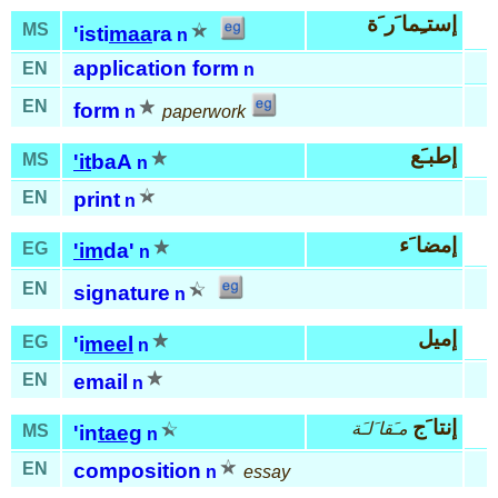
إستـِما َر َة
MS
'isti
maa
ra
n
application form
EN
n
EN
form
n
paperwork
إطبـَع
MS
'it
baA
n
EN
print
n
إمضا َء
EG
'im
da'
n
EN
signature
n
إميل
EG
'i
meel
n
EN
email
n
إنتا َج
مـَقا َلـَة
MS
'in
taeg
n
EN
composition
n
essay