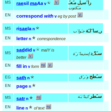
را َسـِل
مـَعـَ
MS
rae
sil
ma
Aa
v
مـَكتوب
EN
correspond
with
v
eg by post
ri
sae
la
MS
n
ر ِسا َلـَة
جـَوا َب
EN
letter
n
correspondence
sad
did
v
malY is
سـَدّ ِد
MS
إستـِما َر َة
better
EN
fill in
v
form
سـَطح
و َر َق
EG
sath
n
EN
page
n
سـَطر
كـِتا َبـَة
MS
satr
n
EN
line
n
of text