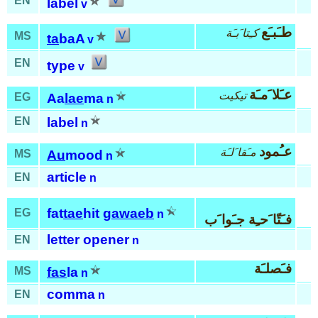
EN
label
v
طـَبـَع
كـِتا َبـَة
MS
ta
baA
v
EN
type
v
عـَلا َمـَة
تيكيت
EG
Aa
lae
ma
n
EN
label
n
عـُمود
مـَقا َلـَة
MS
Au
mood
n
article
EN
n
fat
tae
hit
gawaeb
EG
n
فـَتّا َحـِة جـَوا َب
letter opener
EN
n
فـَصلـَة
MS
fas
la
n
comma
EN
n