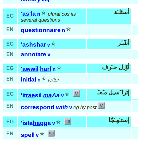
أسئلـَة
'as'
la
n
plural cos its
EG
several questions
EN
questionnaire
n
أشّـَر
EG
'ash
shar
v
annotate
EN
v
أوّ ِل حـَرف
EG
'awwil
harf
n
EN
initial
n
letter
إترا َسـِل
مـَعـَ
EG
'it
rae
sil
ma
Aa
v
EN
correspond
with
v
eg by post
إستـَهـَجّا
EG
'ista
hag
ga
v
EN
spell
v