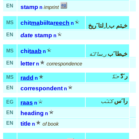
EN
stamp
n
imprint
chit
ma
biilta
reech
MS
n
خـِتم ب ِا ِلتا َريخ
EN
date
stamp
n
chi
taab
MS
n
خـِطا َب
ر ِسا َلـَة
EN
letter
n
correspondence
ر َدّ
حـَدّ
MS
radd
n
EN
correspondent
n
را َس
كـَتـَب
EG
raas
n
EN
heading
n
EN
title
n
of book