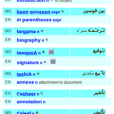
introduction
n
to subject
بين قوسين
MS
been
qoo
seen
expr
in
parentheses
EN
expr
تـَرجـَمـَة
سير َة
MS
tar
ga
ma
n
EN
biography
n
تـَوقيع
MS
taw
qeeA
n
EN
signature
n
تا َبـِع
مـُلحـَق
MS
tae
biA
n
annexe
EN
n
attachment to document
تأشير
EG
t'a
sheer
n
annotation
EN
n
تأليف
MS
t'a
leef
n