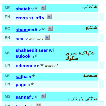
شـَطـَب
MS
sha
tab
v
EN
cross
st.
off
v
شـَمّـَع
EG
sham
maA
v
EN
seal
v
with wax
sha
hae
dit
seer
wi
شـَها َد ِة سير و ِ
MS
su
look
n
سـُلوك
EN
reference
n
letter of
صـَفحـَة
MS
saf
ha
n
EN
page
n
MS
san
naf
v
صـَنّـَف
مـُرطـَبّـِت