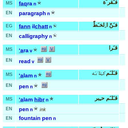
فـَقر َة
MS
faq
ra
n
EN
paragraph
n
فـَنّ ا ِلخـَطّ
EG
fann
il
chatt
n
EN
calligraphy
n
قـَرا
MS
'a
ra
v
EN
read
v
قـَلـَم
كـِتا َبـَة
MS
'a
lam
n
EN
pen
n
قـَلـَم حـِبر
MS
'a
lam
hibr
n
EN
pen
n
ink
fountain pen
EN
n