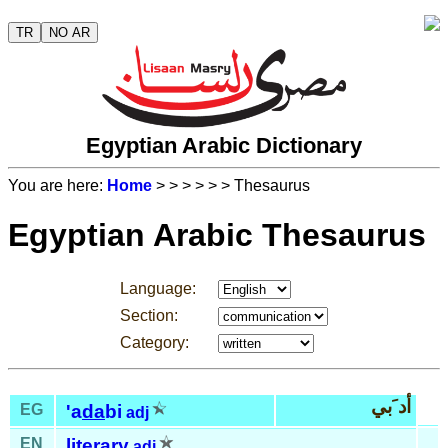
TR
NO AR
Egyptian Arabic Dictionary
You are here:
Home
>
>
>
>
>
> Thesaurus
Egyptian Arabic Thesaurus
Language:
Section:
Category:
أد َبي
EG
'a
da
bi
adj
EN
literary
adj