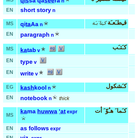
qis
sa qa
see
ra
n
short story
EN
n
قـِطـَعـَة
كـِتا َبـَة
MS
qi
ta
Aa
n
EN
paragraph
n
كـَتـَب
MS
ka
tab
v
EN
type
v
EN
write
v
كـَشكول
EG
kash
kool
n
EN
notebook
n
thick
كـَما َ هـُوّ َ أت
ka
ma
huwwa
'at
expr
MS
as follows
EN
expr
viz.
EN