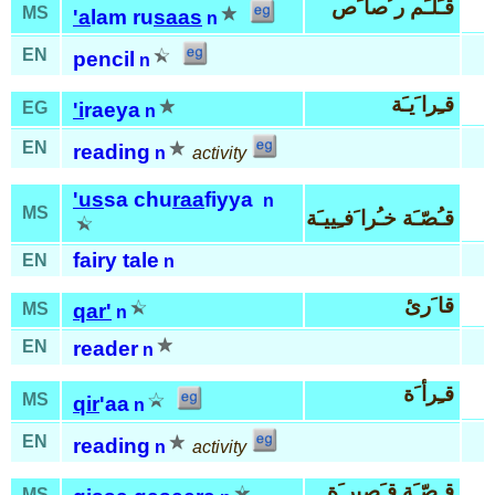
قـَلـَم ر ُصا َص
MS
'a
lam ru
saas
n
EN
pencil
n
قـِرا َيـَة
EG
'i
raeya
n
EN
reading
n
activity
'us
sa chu
raa
fiyya
n
MS
قـُصّـَة خـُرا َفـِييـَة
fairy tale
EN
n
قا َرئ
MS
qar'
n
EN
reader
n
قـِرأ َة
MS
qir
'aa
n
EN
reading
n
activity
قـِصّـَة قـَصير َة
MS