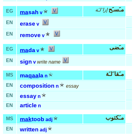
مـَسـَح
إزا َلـَة
EG
ma
sah
v
EN
erase
v
EN
remove
v
مـَضى
EG
ma
da
v
EN
sign
v
write name
مـَقا َلـَة
MS
ma
qaa
la
n
EN
composition
n
essay
EN
essay
n
article
EN
n
مـَكتوب
MS
mak
toob
adj
EN
written
adj