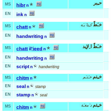
حـِبر
MS
hibr
n
EN
ink
n
خـَطّ
كـِتا َبـَة
MS
chatt
n
EN
handwriting
n
خـَطّ ا ِلإيد
MS
chatt
il
'ieed
n
EN
handwriting
n
EN
script
n
handwriting
خـِتم
خـَتـَم
MS
chitm
n
EN
seal
n
stamp
EN
stamp
n
seal
خـِتم
د َمغـَة
MS
chitm
n