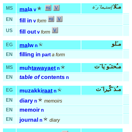
مـَلا
إستـِما َر َة
MS
ma
la
v
EN
fill in
v
form
US
fill out
v
form
مـَلو
EG
ma
lw
n
filling in
EN
part
a form
مـُحتـَو َيا َت
MS
muh
tawayaet
n
table of
contents
EN
n
مـُذ َكّـِرا َت
EG
muzakki
raat
n
EN
diary
n
memoirs
memoir
EN
n
EN
journal
n
diary