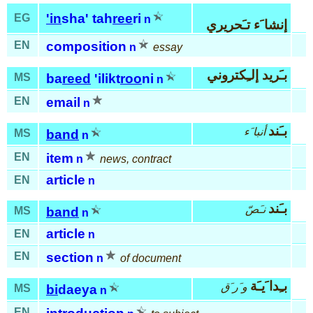
'in
sha' tah
ree
ri
EG
n
إنشا َء تـَحريري
EN
composition
n
essay
بـَريد إلـِكتروني
MS
ba
reed
'ilikt
roo
ni
n
EN
email
n
بـَند
أنبا َء
MS
band
n
EN
item
n
news, contract
article
EN
n
بـَند
نـَصّ
MS
band
n
article
EN
n
EN
section
n
of document
بـِدا َيـَة
و َر َق
MS
bi
daeya
n
EN