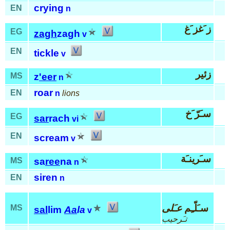
crying
EN
n
ز َغز َغ
EG
zagh
zagh
v
EN
tickle
v
زئير
MS
z
'eer
n
roar
EN
n
lions
سـَرّ َخ
EG
sar
rach
vi
EN
scream
v
سـَرينـَة
MS
sa
ree
na
n
siren
EN
n
سـَلّـِم
عـَلى
MS
sal
lim
Aa
la
v
تـَرحيب