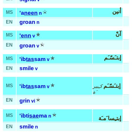
أنين
MS
'a
neen
n
groan
EN
n
آنّ
MS
'enn
v
EN
groan
v
إبتـَسّـَم
MS
'ib
tas
sam
v
smile
EN
v
إبتـَسّـَم
MS
'ib
tas
sam
كـِبير
v
َة
EN
grin
vi
'ibti
sae
ma
MS
n
إبتـِسا َمـَة
smile
EN
n