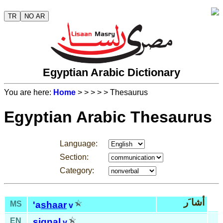
TR
NO AR
Egyptian Arabic Dictionary
You are here:
Home
>
>
>
>
> Thesaurus
Egyptian Arabic Thesaurus
Language:
Section:
Category:
أشا َر
MS
'a
shaar
v
EN
signal
v