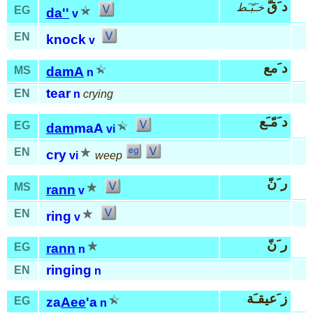
د َقّ
خـَبّـَط
EG
da''
v
EN
knock
v
د َمع
MS
damA
n
tear
EN
n
crying
د َمّـَع
EG
dam
maA
vi
EN
cry
vi
weep
ر َنّ
MS
rann
v
EN
ring
v
ر َنّ
EG
rann
n
ringing
EN
n
ز َعيقـَة
EG
za
Aee
'a
n