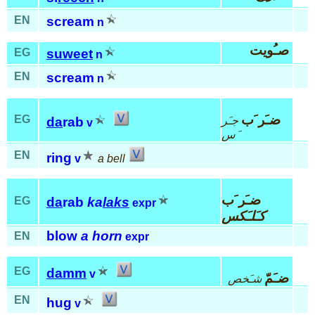
EN
scream
n
صـُويت
EG
suweet
n
EN
scream
n
ضـَر َب
EG
جـَر
da
rab
v
َس
EN
ring
v
a bell
ضـَر َب
EG
da
rab
ka
laks
expr
كـَلـَكس
blow
a horn
EN
expr
EG
damm
v
ضـَمّ
شـَخص
EN
hug
v