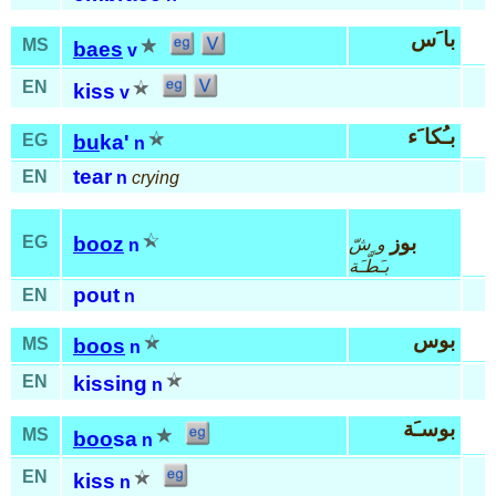
با َس
MS
baes
v
EN
kiss
v
بـُكا َء
EG
bu
ka'
n
tear
EN
n
crying
بوز
EG
booz
و ِشّ
n
بـَطّـَة
pout
EN
n
بوس
MS
boos
n
EN
kissing
n
بوسـَة
MS
boo
sa
n
EN
kiss
n