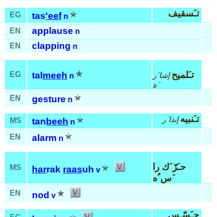
تـَسقيف
EG
tas
'eef
n
applause
EN
n
clapping
EN
n
تـَلميح
EG
tal
meeh
إشا َر
n
َة
EN
gesture
n
تـَنبيه
إنذا َر
MS
tan
beeh
n
EN
alarm
n
حـَرّ َك را
MS
har
rak
raas
uh
v
َس ُه
EN
nod
v
حـَسّـِس