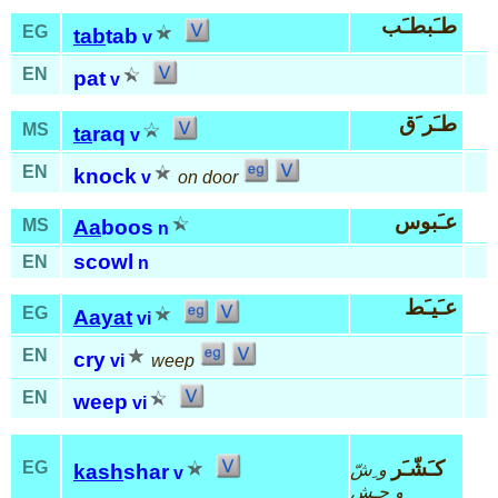
طـَبطـَب
EG
tab
tab
v
EN
pat
v
طـَر َق
MS
ta
raq
v
EN
knock
v
on door
عـَبوس
MS
Aa
boos
n
scowl
EN
n
عـَيـَط
EG
Aayat
vi
EN
cry
vi
weep
EN
weep
vi
كـَشّـَر
EG
و ِشّ
kash
shar
v
و ِحـِش