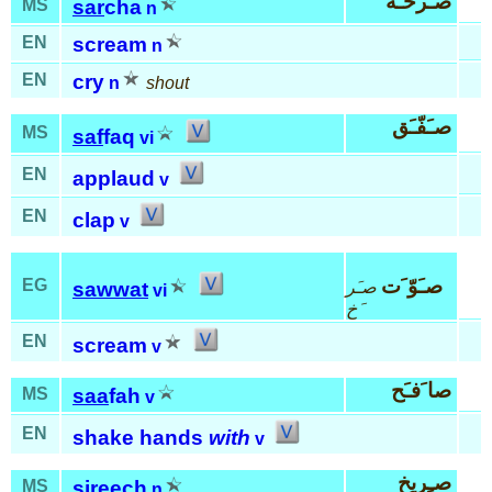
صـَرخـَة
MS
sar
cha
n
EN
scream
n
EN
cry
n
shout
صـَفّـَق
MS
saf
faq
vi
EN
applaud
v
EN
clap
v
صـَوّ َت
EG
صـَر
sawwat
vi
َخ
EN
scream
v
صا َفـَح
MS
saa
fah
v
EN
shake hands
with
v
صـِريخ
MS
si
reech
n