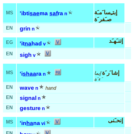
إبتـِسا َمـَة
MS
'ibti
sae
ma
saf
ra
n
صـَفر َة
EN
grin
n
إتنـَهـَد
EG
'it
na
had
v
EN
sigh
v
إشا َر َة
MS
إيما
'i
shaa
ra
n
َء َة
EN
wave
n
hand
EN
signal
n
EN
gesture
n
إنحـَنى
MS
'in
ha
na
vi
EN