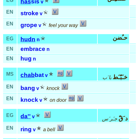
EG
has
sis
v
EN
stroke
v
EN
grope
v
feel your way
حـُضن
EG
hudn
n
embrace
EN
n
hug
EN
n
MS
chab
bat
v
خـَبّـَط
با َب
EN
bang
v
knock
EN
knock
v
on door
EG
da''
v
د َقّ
جـَر َس
EN
ring
v
a bell