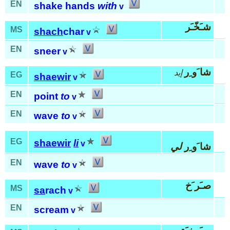
EN
shake hands
with
v
شـَخّـَر
MS
shach
char
v
EN
sneer
v
شا َو ِر
إيد
EG
shaewir
v
EN
point
to
v
EN
wave
to
v
EG
shaewir
li
v
شا َو ِر
لي
EN
wave
to
v
صـَر َخ
MS
sa
rach
v
EN
scream
v