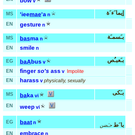
bow
v
إيما َء َة
MS
'iee
mae
'a
n
EN
gesture
n
بـَسمـَة
MS
bas
ma
n
smile
EN
n
بـَعبـُص
EG
baA
bus
v
finger
so's
ass
EN
v
Impolite
harass
EN
v
physically, sexually
بـَكى
MS
ba
ka
vi
EN
weep
vi
baat
EG
n
با َط
حـَضن
embrace
EN
n