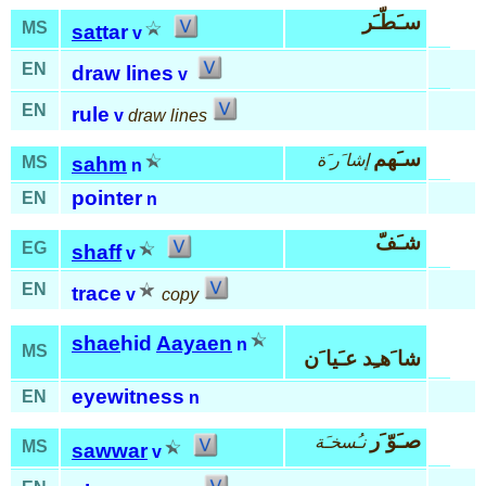
سـَطّـَر
MS
sat
tar
v
EN
draw lines
v
EN
rule
v
draw lines
سـَهم
إشا َر َة
MS
sahm
n
pointer
EN
n
شـَفّ
EG
shaff
v
EN
trace
v
copy
shae
hid
Aayaen
n
MS
شا َهـِد عـَيا َن
eyewitness
EN
n
صـَوّ َر
نـُسخـَة
MS
sawwar
v