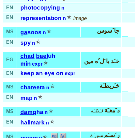
photocopying
EN
n
EN
representation
n
image
جا َسوس
MS
ga
soos
n
EN
spy
n
chad
bael
uh
EG
خـَد با َل ُه مـِن
min
expr
keep an eye on
EN
expr
خـَريطـَة
MS
cha
ree
ta
n
EN
map
n
د َمغـَة
فـَضّـَة
MS
dam
gha
n
EN
hallmark
n
ر َسـَم
سور َة
MS
ra
sam