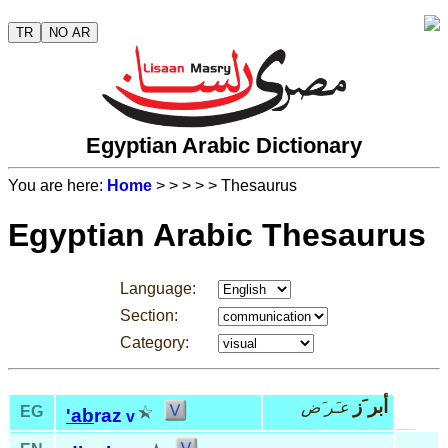
TR
NO AR
Egyptian Arabic Dictionary
You are here:
Home
>
>
>
>
> Thesaurus
Egyptian Arabic Thesaurus
Language:
Section:
Category:
أبر َز
عـَر َض
EG
'ab
raz
v