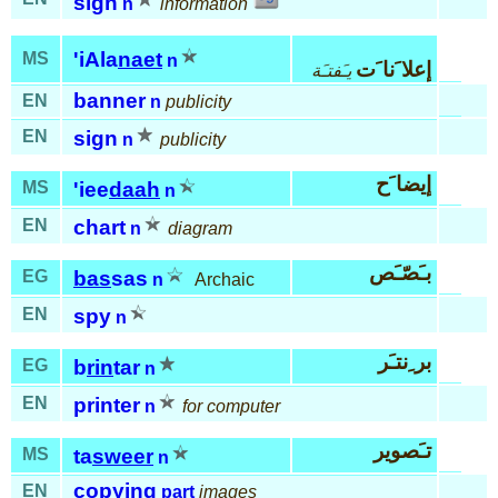
sign
n
information
'iAla
naet
MS
n
إعلا َنا َت
يـَفتـَة
banner
EN
n
publicity
EN
sign
n
publicity
إيضا َح
MS
'iee
daah
n
EN
chart
n
diagram
بـَصّـَص
EG
bas
sas
n
Archaic
EN
spy
n
بر ِنتـَر
EG
b
rin
tar
n
EN
printer
n
for computer
تـَصوير
MS
ta
sweer
n
copying
EN
part
images