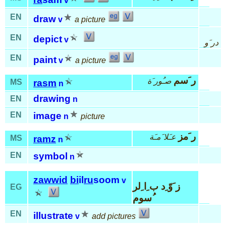
v
EN
draw
v
a picture
EN
depict
v
در َو
EN
paint
v
a picture
ر َسم
صـُور َة
MS
rasm
n
drawing
EN
n
EN
image
n
picture
ر َمز
عـَلا َمـَة
MS
ramz
n
EN
symbol
n
zawwid
bi
il
ru
soom
v
ز َوّ ِد ب ِا ِلر
EG
ُسوم
EN
illustrate
v
add pictures