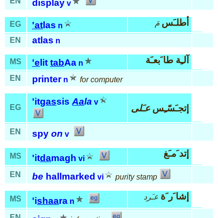
EN
display
v
أطلـَس
مَ
EG
'at
las
n
atlas
EN
n
آلـِة طا َبعـَة
MS
'e
lit
tab
Aa
n
EN
printer
n
for computer
'it
gas
sis
Aa
la
v
إتجـَسّـِس
عـَلى
EG
EN
spy
on
v
إتد َمـَغ
MS
'it
da
magh
vi
EN
be
hallmarked
vi
purity stamp
إشا َر َة
عـَرد
MS
'i
shaa
ra
n
EN