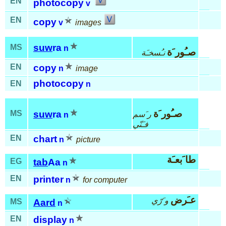
EN
photocopy
v
EN
copy
v
images
suw
ra
MS
n
صـُور َة
نـُسخـَة
EN
copy
n
image
photocopy
EN
n
صـُور َة
MS
suw
ra
ر َسم
n
فـَنّي
EN
chart
n
picture
طا َبعـَة
EG
tab
Aa
n
EN
printer
n
for computer
عـَرض
و َرّي
MS
Aard
n
EN
display
n