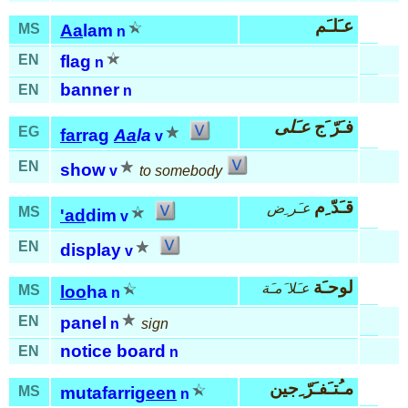
عـَلـَم
MS
Aa
lam
n
EN
flag
n
banner
EN
n
فـَرّ َج
عـَلى
EG
far
rag
Aa
la
v
EN
show
v
to somebody
قـَدّ ِم
عـَر ِض
MS
'ad
dim
v
EN
display
v
لوحـَة
عـَلا َمـَة
MS
loo
ha
n
EN
panel
n
sign
notice board
EN
n
مـُتـَفـَرّ ِجين
MS
mutafarri
geen
n