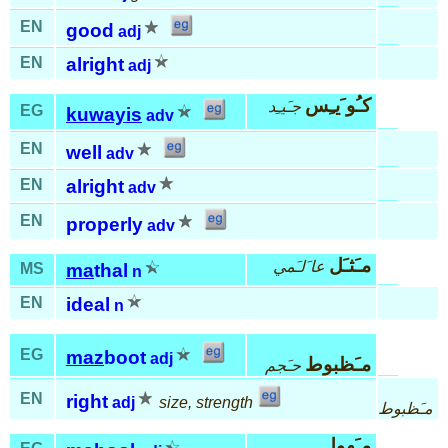
EN
good
adj
EN
alright
adj
كـُو َيـِس
جـَيـِد
EG
kuwayis
adv
EN
well
adv
EN
alright
adv
EN
properly
adv
مـَثـَل
عا َلـَمي
MS
ma
thal
n
EN
ideal
n
EG
maz
boot
adj
مـَظبوط
حـَجم
EN
right
adj
size, strength
مـَظبوط
مـَهول