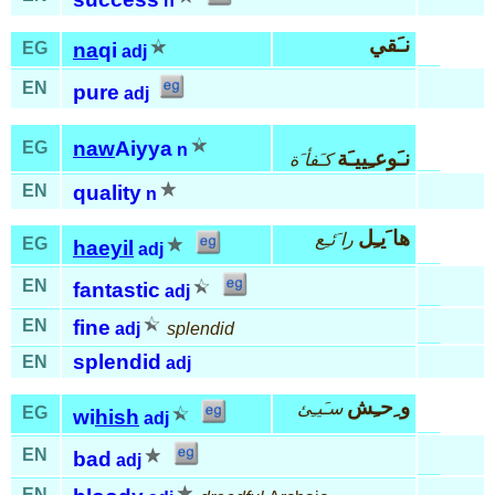
n
نـَقي
EG
na
qi
adj
EN
pure
adj
naw
Aiyya
EG
n
نـَوعـِييـَة
كـَفأ َة
EN
quality
n
ها َيـِل
را َئـِع
EG
haeyil
adj
EN
fantastic
adj
EN
fine
adj
splendid
splendid
EN
adj
و ِحـِش
سـَيـِئ
EG
wi
hish
adj
EN
bad
adj
EN