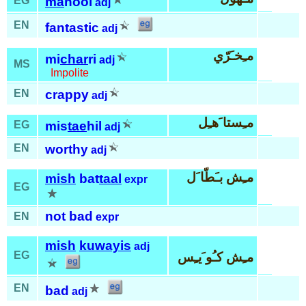
EG
ma
hool
adj
EN
fantastic
adj
مـِخـَرّي
mi
char
ri
adj
MS
Impolite
EN
crappy
adj
مـِستا َهـِل
EG
mis
tae
hil
adj
EN
worthy
adj
مـِش بـَطّا َل
mish
bat
taal
expr
EG
not bad
EN
expr
mish
kuwayis
adj
EG
مـِش كـُو َيـِس
EN
bad
adj