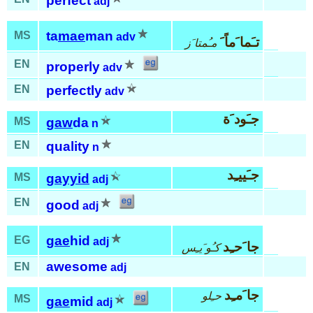
perfect
adj
ta
mae
man
MS
adv
تـَما َماً َ
مـُمتا َز
EN
properly
adv
EN
perfectly
adv
جـَود َة
MS
gaw
da
n
EN
quality
n
جـَييـِد
MS
gayyid
adj
EN
good
adj
gae
hid
EG
adj
جا َحـِد
كـُو َيـِس
awesome
EN
adj
جا َمـِد
حـِلو
MS
gae
mid
adj