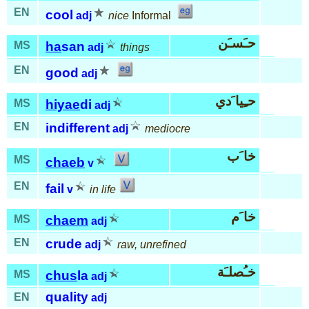
EN
cool
adj
nice
Informal
حـَسـَن
MS
ha
san
adj
things
EN
good
adj
حـِيا َدي
MS
hiyae
di
adj
EN
indifferent
adj
mediocre
خا َب
MS
chaeb
v
EN
fail
v
in life
خا َم
MS
chaem
adj
EN
crude
adj
raw, unrefined
خـُصلـَة
MS
chus
la
adj
quality
EN
adj