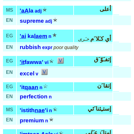
أعلى
MS
'aA
la
adj
EN
supreme
adj
'ai
ka
laem
EG
n
أي كـَلا َم
خـَرى
rubbish
EN
expr
poor quality
إتفـَوّ َق
EG
'it
fawwa'
vi
EN
excel
v
إتقا َن
EG
'it
qaan
n
perfection
EN
n
إستـِثنا َئي
MS
'istith
nae
'i
n
EN
premium
n
إمتا َز
عـَلى