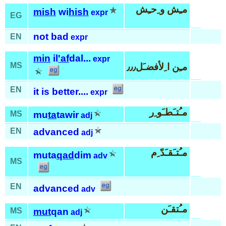
مـِش و ِحـِش
mish
wi
hish
expr
EG
not bad
EN
expr
min
il
'af
dal...
expr
MS
مـِن ا ِلأفضـَل٫٫٫
EN
it is better....
expr
مـُتـَطـَو ِر
MS
mu
ta
tawir
adj
EN
advanced
adj
مـُتـَقـَدّ ِم
muta
qad
dim
adv
MS
EN
advanced
adv
مـُتقـَن
MS
mut
qan
adj