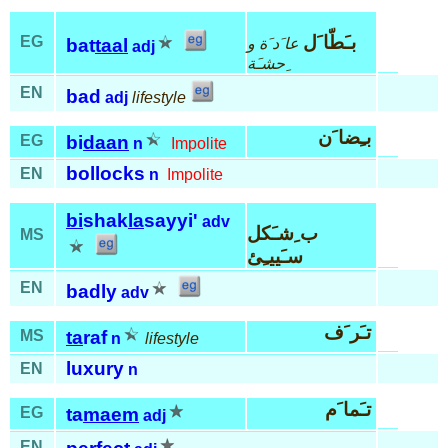
بـَطّا َل
EG
عا َد َة و
bat
taal
adj
ِحشـَة
EN
bad
adj
lifestyle
بـِضا َن
EG
bi
daan
n
Impolite
bollocks
EN
n
Impolite
bi
shak
la
sayyi'
adv
ب ِشـَكل
MS
سـَييـِئ
EN
badly
adv
تـَر َف
MS
ta
raf
n
lifestyle
luxury
EN
n
تـَما َم
EG
ta
maem
adj
EN