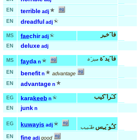
EN
terrible
adj
EN
dreadful
adj
فا َخـِر
MS
fae
chir
adj
deluxe
EN
adj
فا َيد َة
ميز َة
MS
fay
da
n
EN
benefit
n
advantage
EN
advantage
n
كـَرا َكيب
EG
kara
keeb
n
junk
EN
n
EG
kuwayis
adj
كـُو َيـِس
طـَيـِب
EN
fine
adj
good