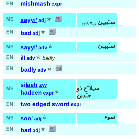
mishmash
EN
expr
MS
sayyi'
adj
سـَييـِئ
و ِحـِش
EN
bad
adj
سـَييـِئ
MS
sayyi'
adv
EN
ill
adv
badly
EN
badly
adv
si
laeh
zw
سـِلا َح ذو
MS
ha
deen
expr
حـَدين
two edged sword
EN
expr
سوء
MS
soo'
adj
EN
bad
adj