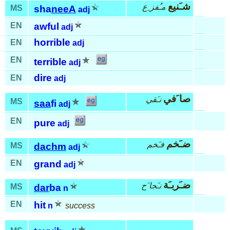
شـَنيع
مـُفز ِع
MS
sha
neeA
adj
EN
awful
adj
horrible
EN
adj
EN
terrible
adj
dire
EN
adj
صا َفي
نـَقي
MS
saa
fi
adj
EN
pure
adj
ضـَخم
فـَخم
MS
dachm
adj
EN
grand
adj
ضـَربـَة
نـَجا َح
MS
dar
ba
n
EN
hit
n
success