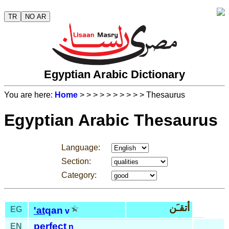
TR
NO AR
Egyptian Arabic Dictionary
You are here:
Home
>
>
>
>
>
>
>
>
>
> Thesaurus
Egyptian Arabic Thesaurus
Language:
Section:
Category:
أتقـَن
EG
'at
qan
v
perfect
EN
n