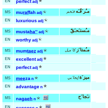
EN
perfect
adj
مـُر َفّـَه
فـَخم
MS
mu
raf
fah
adj
EN
luxurious
adj
مـُستـَحـَقّ
MS
musta
ha''
adj
EN
worthy
adj
مـُمتا َز
كا َمـِل
MS
mum
taez
adj
EN
excellent
adj
EN
perfect
adj
ميز َة
إيجا َبي
MS
mee
za
n
EN
advantage
n
نـَجا َح
MS
na
gaeh
n
EN
success