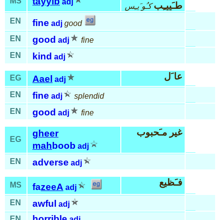
tayyib
MS
adj
طـَييـِب
كـُو َيـِس
EN
fine
adj
good
EN
good
adj
fine
EN
kind
adj
عا َل
EG
Aael
adj
EN
fine
adj
splendid
EN
good
adj
fine
غير مـَحبوب
gheer
EG
mah
boob
adj
EN
adverse
adj
فـَظيع
MS
fa
zeeA
adj
EN
awful
adj
horrible
EN
adj