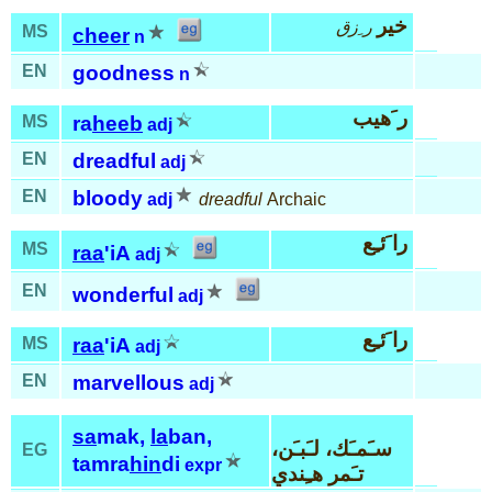
خير
ر ِزق
MS
cheer
n
EN
goodness
n
ر َهيب
MS
ra
heeb
adj
EN
dreadful
adj
EN
bloody
adj
dreadful
Archaic
را َئـِع
MS
raa
'iA
adj
EN
wonderful
adj
را َئـِع
MS
raa
'iA
adj
EN
marvellous
adj
sa
mak,
la
ban,
سـَمـَك، لـَبـَن،
EG
tamra
hin
di
expr
تـَمر هـِندي