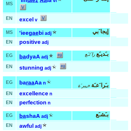
'im
taez
Aa
la
vi
MS
EN
excel
v
إيجا َبي
MS
'iee
gae
bi
adj
positive
EN
adj
بـَديـَع
را َئـَع
EG
ba
dyaA
adj
EN
stunning
adj
ba
raa
Aa
EG
n
بـَرا َعـَة
خـِبر َة
excellence
EN
n
perfection
EN
n
بـَشـَع
EG
ba
shaA
adj
EN
awful
adj