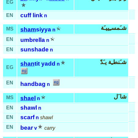
EG
cuff link
EN
n
شـَمسـِييـَة
MS
sham
siyya
n
EN
umbrella
n
sunshade
EN
n
شـَنطـِة يـَدّ
shan
tit yadd
n
EG
EN
handbag
n
شا َل
MS
shael
n
shawl
EN
n
scarf
EN
n
shawl
EN
bear
v
carry