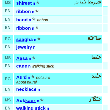
شـِريط
قـُما َش
MS
shi
reet
n
EN
ribbon
n
EN
band
n
ribbon
EN
ribbon
n
صا َغـَة
EG
saa
gha
n
jewelry
EN
n
عـَصا
MS
Aa
sa
n
cane
EN
n
walking stick
عـُقد
Au'd
n
not sure
EG
about plural
necklace
EN
n
عـُكّا َز
MS
Auk
kaez
n
walking stick
EN
n