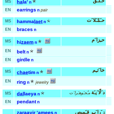
حـَلـَق
MS
ha
la'
n
earrings
EN
n
pair
حـَمّـَلا َت
MS
hamma
laet
n
braces
EN
n
حـِزا َم
MS
hi
zaem
n
EN
belt
n
girdle
EN
n
خا َتـِم
MS
chae
tim
n
EN
ring
n
jewelry
د َلّا َيـَة
مـُجـَوهـَرا َت
MS
dal
laeya
n
pendant
EN
n
ز َرا َيـِر قـَميص
za
raayir 'a
mees
n