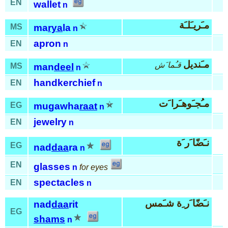
EN
wallet
n
مـَريـَلـَة
MS
ma
rya
la
n
apron
EN
n
مـَنديل
قـُما َش
MS
man
deel
n
handkerchief
EN
n
مـُجـَوهـَرا َت
EG
mugawha
raat
n
jewelry
EN
n
نـَضّا َر َة
EG
nad
daa
ra
n
EN
glasses
n
for eyes
spectacles
EN
n
نـَضّا َر ِة شـَمس
nad
daa
rit
EG
shams
n