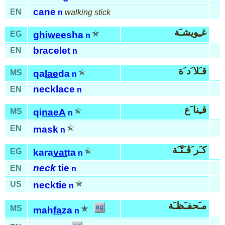
cane
EN
n
walking stick
غـِويشـَة
EG
ghiwee
sha
n
bracelet
EN
n
قـَلا َد َة
MS
qa
lae
da
n
necklace
EN
n
قـِنا َع
MS
qi
naeA
n
EN
mask
n
كـَر َڤـَتّـَة
EG
kara
vat
ta
n
neck
tie
EN
n
US
necktie
n
مـَحفـَظـَة
MS
mah
fa
za
n