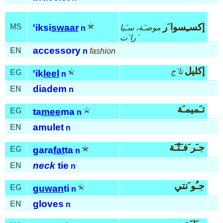
إكسـِسوا َر
MS
'iksi
swaar
موضـَة، سـَيا
n
َرا َت
accessory
EN
n
fashion
إكليل
تا َج
EG
'ik
leel
n
diadem
EN
n
تـَميمـَة
EG
ta
mee
ma
n
amulet
EN
n
جـَر َفـَتّـَة
EG
gara
fat
ta
n
neck
tie
EN
n
جـُو َنتي
EG
guwan
ti
n
gloves
EN
n