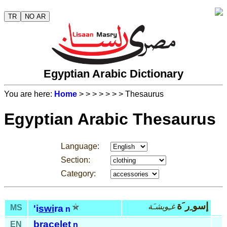
TR
NO AR
Egyptian Arabic Dictionary
You are here:
Home
>
>
>
>
>
>
> Thesaurus
Egyptian Arabic Thesaurus
Language:
Section:
Category:
إسو ِر َة
غـِويشـَة
MS
'i
swi
ra
n
bracelet
EN
n