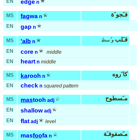
EN
edge
n
فـَجو َة
MS
fa
gwa
n
EN
gap
n
قـَلب
و ُسط
MS
'alb
n
EN
core
n
middle
heart
EN
n
middle
كا َروه
MS
ka
rooh
n
check
EN
n
squared pattern
مـَسطوح
MS
mas
tooh
adj
EN
shallow
adj
EN
flat
adj
level
مـَصفوفـَة
MS
mas
foo
fa
n