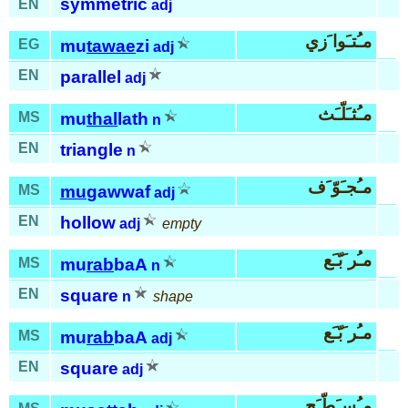
symmetric
EN
adj
مـُتـَوا َزي
EG
mu
tawae
zi
adj
EN
parallel
adj
مـُثـَلّـَث
MS
mu
thal
lath
n
EN
triangle
n
مـُجـَوّ َف
MS
mu
gawwaf
adj
EN
hollow
adj
empty
مـُر َبّـَع
MS
mu
rab
baA
n
EN
square
n
shape
مـُر َبّـَع
MS
mu
rab
baA
adj
EN
square
adj
مـُسـَطّـَح