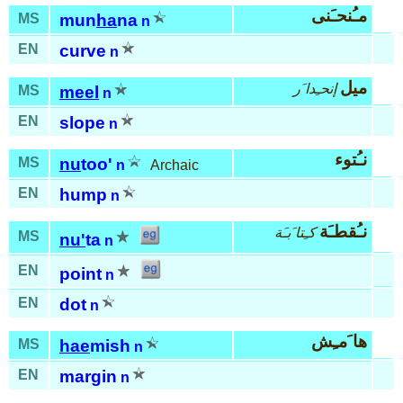
مـُنحـَنى
MS
mun
ha
na
n
EN
curve
n
ميل
إنحـِدا َر
MS
meel
n
EN
slope
n
نـُتوء
MS
nu
too'
n
Archaic
EN
hump
n
نـُقطـَة
كـِتا َبـَة
MS
nu'
ta
n
EN
point
n
EN
dot
n
ها َمـِش
MS
hae
mish
n
EN
margin
n