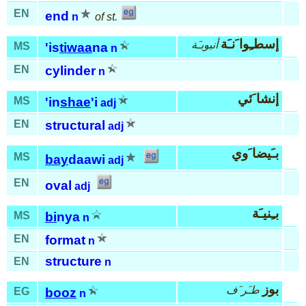
EN
end
n
of st.
إسطـِوا َنـَة
أنبوبـَة
MS
'is
tiwaa
na
n
EN
cylinder
n
إنشا َئي
MS
'in
shae
'i
adj
EN
structural
adj
بـَيضا َوي
MS
bay
daawi
adj
EN
oval
adj
بـِنيـَة
MS
bi
nya
n
EN
format
n
structure
EN
n
بوز
طـَر َف
EG
booz
n