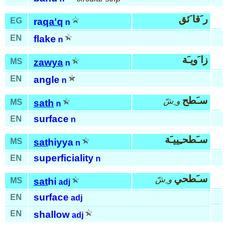
ر َقا َئق
EG
ra
qa'q
n
EN
flake
n
زا َويـَة
MS
zawya
n
EN
angle
n
سـَطح
و ِشّ
MS
sath
n
surface
EN
n
سـَطحـِييـَة
MS
sat
hiyya
n
superficiality
EN
n
سـَطحي
و ِشّ
MS
sat
hi
adj
surface
EN
adj
EN
shallow
adj