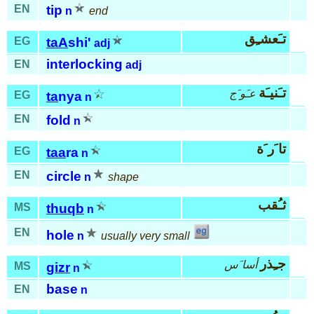
EN
tip
n
end
تـَعشـِق
EG
taA
shi'
adj
interlocking
EN
adj
تـَنيـَة
عـَو َج
EG
ta
nya
n
EN
fold
n
تا َر َة
EG
taa
ra
n
EN
circle
n
shape
ثـُقب
MS
thuqb
n
EN
hole
n
usually very small
جـِذر
أسا َس
MS
gizr
n
base
EN
n