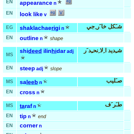
EN
appearance
n
EN
look like
v
شـَكل خا َر ِجي
EG
shaklachae
ri
gi
n
EN
outline
n
shape
شـِديد ا ِلا ِنحـِد َر
shi
deed
ilin
hi
dar
adj
MS
EN
steep
adj
slope
صـَليب
MS
sa
leeb
n
EN
cross
n
طـَر َف
MS
ta
raf
n
EN
tip
n
end
corner
EN
n