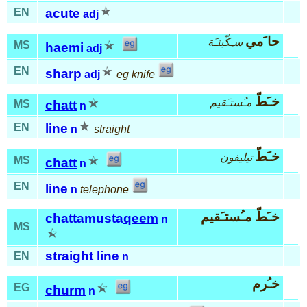
EN
acute
adj
حا َمي
سـِكّينـَة
MS
hae
mi
adj
EN
sharp
adj
eg knife
خـَطّ
مـُستـَقيم
MS
chatt
n
EN
line
n
straight
خـَطّ
تيليفون
MS
chatt
n
EN
line
n
telephone
خـَطّ مـُستـَقيم
chattamusta
qeem
n
MS
straight line
EN
n
خـُرم
EG
churm
n