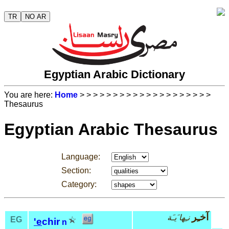
TR
NO AR
Egyptian Arabic Dictionary
You are here:
Home
>
>
>
>
>
>
>
>
>
>
>
>
>
>
>
>
>
>
>
>
Thesaurus
Egyptian Arabic Thesaurus
Language:
Section:
Category:
آخـِر
نـِها َيـَة
EG
'e
chir
n