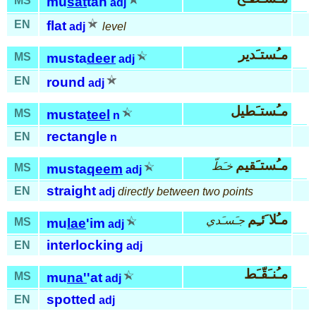
MS
mu
sat
tah
adj
EN
flat
adj
level
مـُستـَدير
MS
musta
deer
adj
EN
round
adj
مـُستـَطيل
MS
musta
teel
n
rectangle
EN
n
مـُستـَقيم
خـَطّ
MS
musta
qeem
adj
straight
EN
adj
directly between two points
مـُلا َئـِم
جـَسـَدي
MS
mu
lae
'im
adj
interlocking
EN
adj
مـُنـَقّـَط
MS
mu
na'
'at
adj
spotted
EN
adj