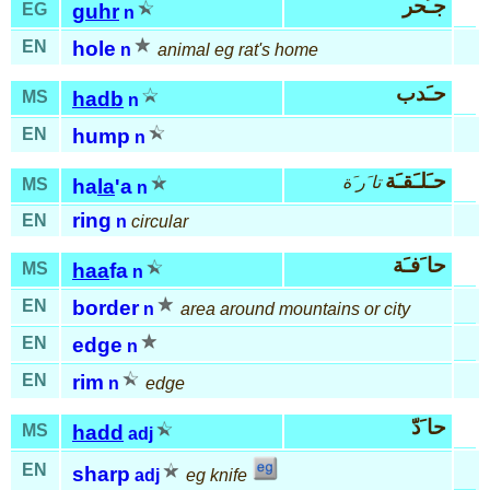
جـُحر
EG
guhr
n
EN
hole
n
animal eg rat's home
حـَدب
MS
hadb
n
EN
hump
n
حـَلـَقـَة
تا َر َة
MS
ha
la
'a
n
ring
EN
n
circular
حا َفـَة
MS
haa
fa
n
EN
border
n
area around mountains or city
EN
edge
n
EN
rim
n
edge
حا َدّ
MS
hadd
adj
EN
sharp
adj
eg knife