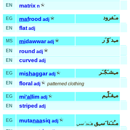
EN
matrix
n
مـَفرود
EG
maf
rood
adj
flat
EN
adj
مـِد َوّ َر
MS
mi
dawwar
adj
EN
round
adj
curved
EN
adj
مـِشـَجّـَر
EG
mi
shag
gar
adj
EN
floral
adj
patterned clothing
مـِقـَلّـِم
EG
mi
'al
lim
adj
striped
EN
adj
muta
naa
siq
EG
adj
مـُتـَنا َسـِق
هـَند َسي