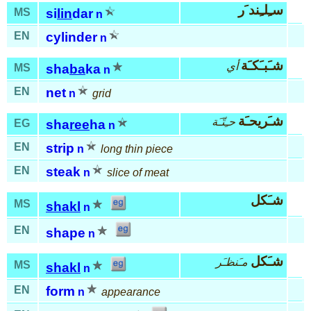
سـِلـِند َر
MS
si
lin
dar
n
EN
cylinder
n
شـَبـَكـَة
أي
MS
sha
ba
ka
n
EN
net
n
grid
شـَريحـَة
حـِتّـَة
EG
sha
ree
ha
n
EN
strip
n
long thin piece
EN
steak
n
slice of meat
شـَكل
MS
shakl
n
EN
shape
n
شـَكل
مـَنظـَر
MS
shakl
n
EN
form
n
appearance