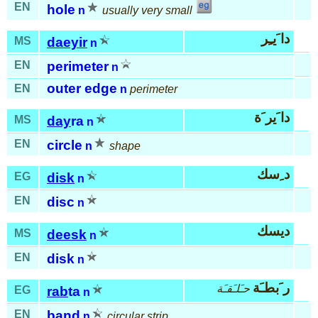
EN
hole
n
usually very small
دا َيـِر
MS
daeyir
n
EN
perimeter
n
outer edge
EN
n
perimeter
دا َير َة
MS
day
ra
n
EN
circle
n
shape
د ِسك
EG
disk
n
EN
disc
n
ديسك
MS
deesk
n
EN
disk
n
ر َبطـَة
حـَلـَقـَة
EG
rab
ta
n
EN
band
n
circular strip