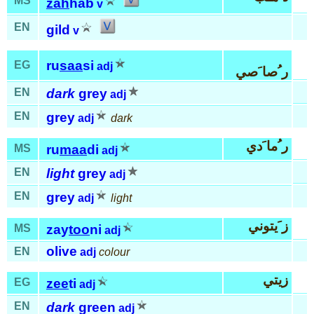
MS
zah
hab
v
EN
gild
v
ru
saa
si
EG
adj
ر ُصا َصي
EN
dark
grey
adj
EN
grey
adj
dark
ر ُما َدي
MS
ru
maa
di
adj
EN
light
grey
adj
EN
grey
adj
light
ز َيتوني
MS
zay
too
ni
adj
olive
EN
adj
colour
زيتي
EG
zee
ti
adj
EN
dark
green
adj