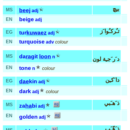
بيچ
MS
beej
adj
beige
EN
adj
تـُركـُوا َز
EG
tur
kuwaez
adj
turquoise
EN
adv
colour
da
ra
git
loon
MS
n
د َر َجـِة لون
EN
tone
n
colour
دا َكـِن
EG
dae
kin
adj
EN
dark
adj
colour
ذ َهـَبي
MS
za
ha
bi
adj
EN
golden
adj
ذ َهّـَب