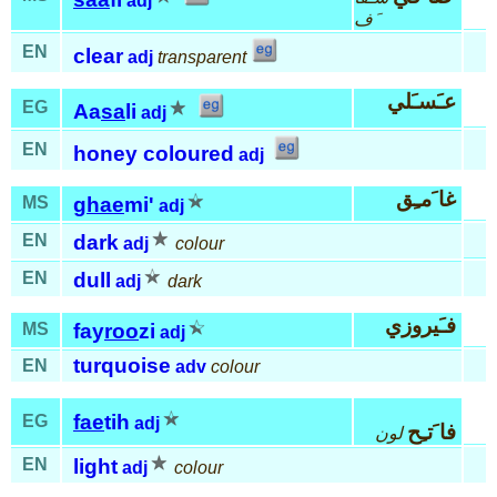
adj
َف
EN
clear
adj
transparent
عـَسـَلي
EG
Aa
sa
li
adj
EN
honey coloured
adj
غا َمـِق
MS
ghae
mi'
adj
EN
dark
adj
colour
EN
dull
adj
dark
فـَيروزي
MS
fay
roo
zi
adj
turquoise
EN
adv
colour
fae
tih
EG
adj
فا َتـِح
لون
EN
light
adj
colour