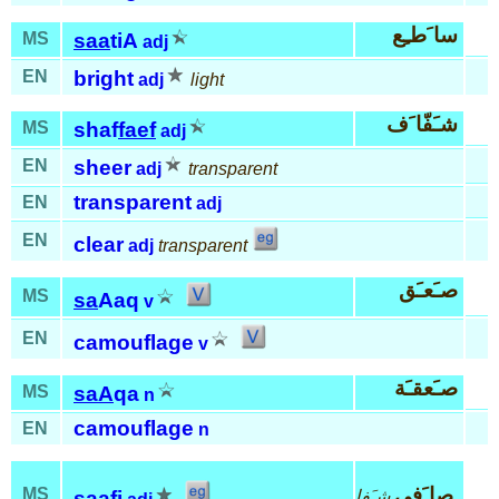
سا َطـِع
MS
saa
tiA
adj
EN
bright
adj
light
شـَفّا َف
MS
shaf
faef
adj
EN
sheer
adj
transparent
transparent
EN
adj
EN
clear
adj
transparent
صـَعـَق
MS
sa
Aaq
v
EN
camouflage
v
صـَعقـَة
MS
saA
qa
n
camouflage
EN
n
صا َفي
MS
شـَفا
saa
fi