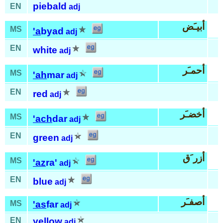
piebald
EN
adj
أبيـَض
MS
'a
byad
adj
EN
white
adj
أحمـَر
MS
'ah
mar
adj
EN
red
adj
أخضـَر
MS
'ach
dar
adj
EN
green
adj
أزر َق
MS
'az
ra'
adj
EN
blue
adj
أصفـَر
MS
'as
far
adj
EN
yellow
adj