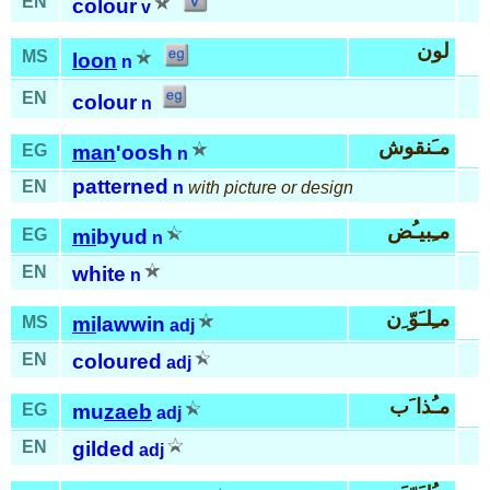
EN
colour
v
لون
MS
loon
n
EN
colour
n
مـَنقوش
EG
man
'oosh
n
patterned
EN
n
with picture or design
مـِبيـُض
EG
mi
byud
n
EN
white
n
مـِلـَوّ ِن
MS
mi
lawwin
adj
EN
coloured
adj
مـُذا َب
EG
mu
zaeb
adj
EN
gilded
adj