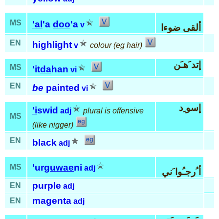
MS
'al
'a
doo
'a
v
ألقى ضوءا
EN
highlight
v
colour (eg hair)
إتد َهـَن
MS
'it
da
han
vi
EN
be
painted
vi
إسو ِد
'i
swid
adj
plural is offensive
MS
(like nigger)
EN
black
adj
'ur
guwae
ni
MS
adj
أ ُرجـُوا َني
purple
EN
adj
magenta
EN
adj