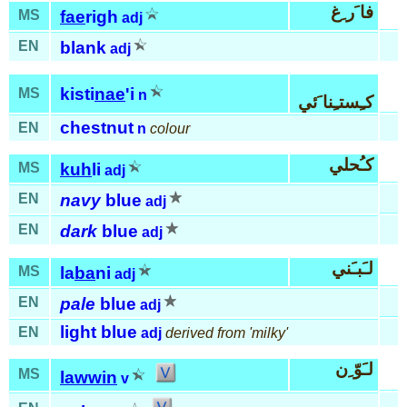
فا َر ِغ
MS
fae
righ
adj
EN
blank
adj
kisti
nae
'i
MS
n
كـِستـِنا َئي
chestnut
EN
n
colour
كـُحلي
MS
kuh
li
adj
EN
navy
blue
adj
EN
dark
blue
adj
لـَبـَني
MS
la
ba
ni
adj
EN
pale
blue
adj
light blue
EN
adj
derived from 'milky'
لـَوّ ِن
MS
lawwin
v