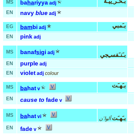
بـَحـَر ِييـَة
MS
ba
ha
riyya
adj
EN
navy
blue
adj
بـَمبي
EG
bam
bi
adj
pink
EN
adj
banaf
si
gi
MS
adj
بـَنـَفسـِجي
purple
EN
adj
violet
EN
adj
colour
بـَهـَت
MS
ba
hat
v
EN
cause to
fade
v
MS
ba
hat
vi
بـَهـَت
ألوا َن
EN
fade
v