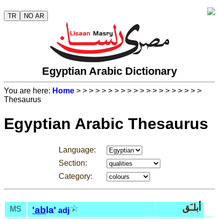
TR
NO AR
Egyptian Arabic Dictionary
You are here:
Home
>
>
>
>
>
>
>
>
>
>
>
>
>
>
>
>
>
>
>
>
Thesaurus
Egyptian Arabic Thesaurus
Language:
Section:
Category:
أبلـَق
MS
'ab
la'
adj