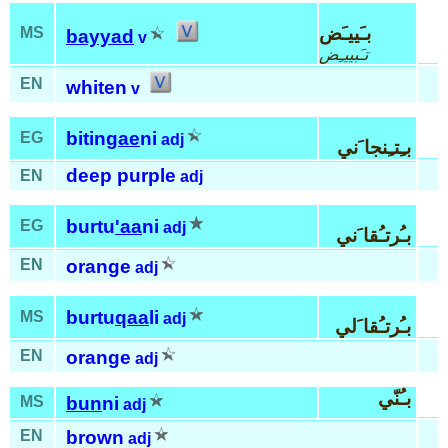
بـَييـَض
MS
bayyad
v
تـَبييـِض
EN
whiten
v
bitin
gae
ni
EG
adj
بـِتـِنجا َني
deep purple
EN
adj
burtu
'aa
ni
EG
adj
بـُرتـُقا َني
EN
orange
adj
burtu
qaa
li
MS
adj
بـُرتـُقا َلي
EN
orange
adj
بـُنّي
MS
bun
ni
adj
EN
brown
adj