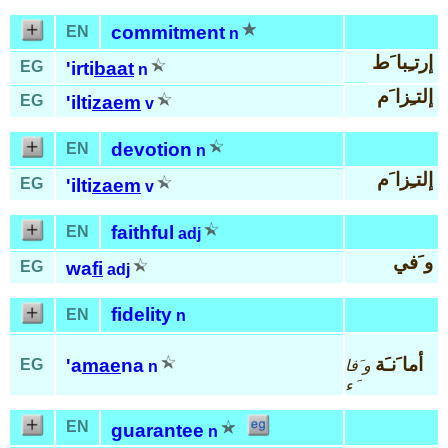
commitment
EN
n
إرتـِبا َط
EG
'irti
baat
n
إلتـِزا َم
EG
'ilti
zaem
v
devotion
EN
n
إلتـِزا َم
EG
'ilti
zaem
v
faithful
EN
adj
و َفي
EG
wa
fi
adj
fidelity
EN
n
أما َنـَة
'a
mae
na
EG
و َفا
n
َء
EN
guarantee
n