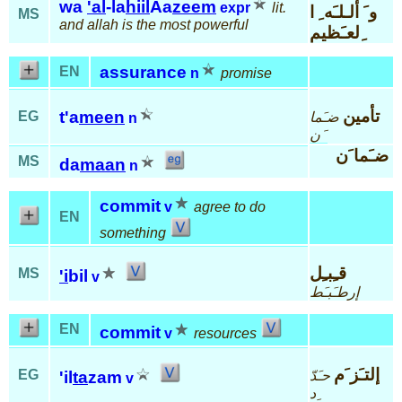
wa
'al
-la
hiil
Aa
zeem
expr
lit.
و َ ألـلـَه ِ ا
MS
and allah is the most powerful
ِلعـَظيم
assurance
EN
n
promise
تأمين
t'a
meen
EG
ضـَما
n
َن
ضـَما َن
MS
da
maan
n
commit
v
agree to do
EN
something
قـِبـِل
MS
'i
bil
v
إرطـَبـَط
EN
commit
v
resources
إلتـَز َم
EG
حـَدّ
'il
ta
zam
v
ِد