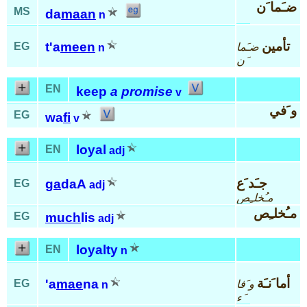
ضـَما َن
MS
da
maan
n
تأمين
t'a
meen
EG
ضـَما
n
َن
EN
keep
a promise
v
و َفي
EG
wa
fi
v
loyal
EN
adj
جـَد َع
ga
daA
EG
adj
مـُخلـِص
مـُخلـِص
EG
much
lis
adj
loyalty
EN
n
أما َنـَة
'a
mae
na
EG
و َفا
n
َء