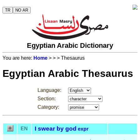
TR
NO AR
Egyptian Arabic Dictionary
You are here:
Home
>
>
> Thesaurus
Egyptian Arabic Thesaurus
Language:
Section:
Category:
I swear by god
EN
expr